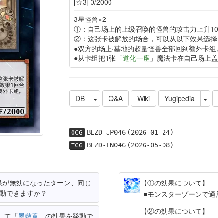
[☆3] 0/2000
3星怪兽×2
①：自己场上的上级召唤的怪兽的攻击力上升10
②：这张卡被解放的场合，可以从以下效果选择
●双方的场上·墓地的超量怪兽全部回到额外卡组
●从卡组把1张「
道化一座
」魔法卡在自己场上盖
DB
Q&A
Wiki
Yugipedia
BLZD-JP046
(2026-01-24)
OCG
BLZD-EN046
(2026-05-08)
TCG
果が無効になったターン、同じ
【①の効果について】
発動できますか？
モンスターゾーンで適
【②の効果について】
して「
屋敷童
」の効果を発動で