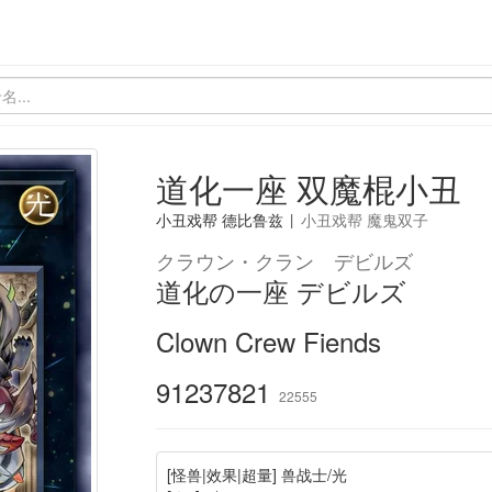
道化一座 双魔棍小丑
小丑戏帮 德比鲁兹
|
小丑戏帮 魔鬼双子
クラウン・クラン デビルズ
道化の一座 デビルズ
Clown Crew Fiends
91237821
22555
[怪兽|效果|超量] 兽战士/光