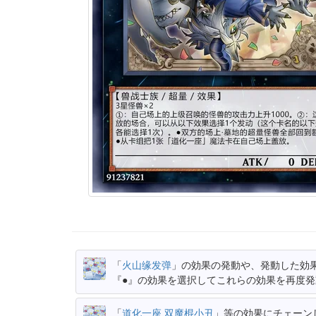
「
火山缘发弹
」の効果の発動や、発動した効
『●』の効果を選択してこれらの効果を再度
「
道化一座 双魔棍小丑
」等の効果にチェーン