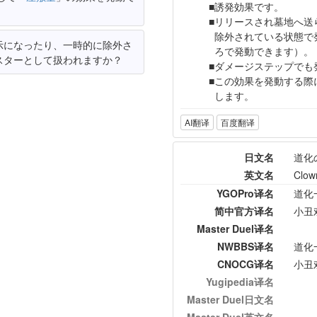
誘発効果です。
リリースされ墓地へ送
除外されている状態で
示になったり、一時的に除外さ
ろで発動できます）。
スターとして扱われますか？
ダメージステップでも
この効果を発動する際
します。
AI翻译
百度翻译
日文名
道化
英文名
Clow
YGOPro译名
道化
简中官方译名
小丑
Master Duel译名
NWBBS译名
道化
CNOCG译名
小丑
Yugipedia译名
Master Duel日文名