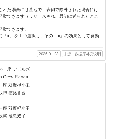
られた場合には墓地で、表側で除外された場合には
発動できます（リリースされ、最初に送られたとこ
発動できます。
に『●』を１つ選択し、その『●』の効果として発動
2026-01-23
来源：数据库补充说明
の一座 デビルズ
n Crew Fiends
一座 双魔棍小丑
戏帮 德比鲁兹
一座 双魔棍小丑
戏帮 魔鬼双子