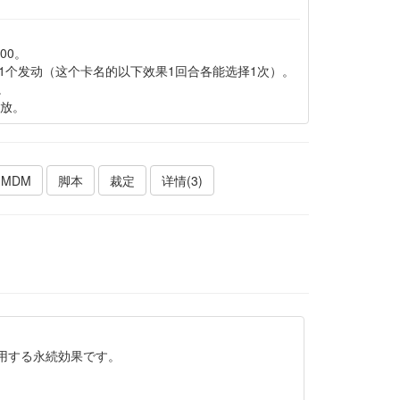
00。
1个发动（这个卡名的以下效果1回合各能选择1次）。
。
放。
MDM
脚本
裁定
详情(3)
用する永続効果です。