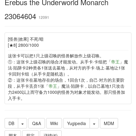
Erebus the Underworld Monarch
23064604
12091
[怪兽|效果] 不死/暗
[★8] 2800/1000
这张卡可以把1只上级召唤的怪兽解放作上级召唤。
①：这张卡上级召唤的场合才能发动。从手卡·卡组把「
帝王
」魔
法·陷阱卡2种类各1张送去墓地，从对方的手卡·场上·墓地让1张
卡回到卡组（从手卡是随机选）。
②：这张卡在墓地存在的场合，1回合1次，自己·对方的主要阶
段，从手卡丢弃1张「
帝王
」魔法·陷阱卡，以自己墓地1只攻击
力2400以上而守备力1000的怪兽为对象才能发动。那只怪兽加
入手卡。
DB
Q&A
Wiki
Yugipedia
MDM
脚本
裁定
详情(6)