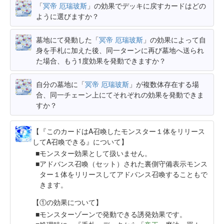
「
冥帝 厄瑞玻斯
」の効果でデッキに戻すカードはどの
ように選びますか？
墓地にて発動した「
冥帝 厄瑞玻斯
」の効果によって自
身を手札に加えた後、同一ターンに再び墓地へ送られ
た場合、もう1度効果を発動できますか？
自分の墓地に「
冥帝 厄瑞玻斯
」が複数体存在する場
合、同一チェーン上にてそれぞれの効果を発動できま
すか？
【『このカードはA召喚したモンスター１体をリリース
してA召喚できる』について】
モンスター効果として扱いません。
アドバンス召喚（セット）された裏側守備表示モンス
ター１体をリリースしてアドバンス召喚することもで
きます。
【①の効果について】
モンスターゾーンで発動できる誘発効果です。