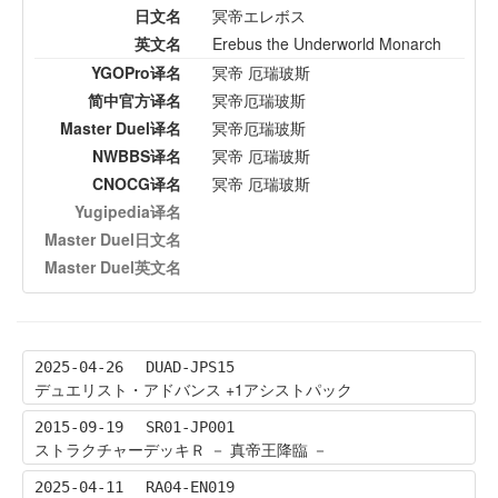
日文名
冥帝エレボス
英文名
Erebus the Underworld Monarch
YGOPro译名
冥帝 厄瑞玻斯
简中官方译名
冥帝厄瑞玻斯
Master Duel译名
冥帝厄瑞玻斯
NWBBS译名
冥帝 厄瑞玻斯
CNOCG译名
冥帝 厄瑞玻斯
Yugipedia译名
Master Duel日文名
Master Duel英文名
2025-04-26
DUAD-JPS15
デュエリスト・アドバンス +1アシストパック
2015-09-19
SR01-JP001
ストラクチャーデッキＲ － 真帝王降臨 －
2025-04-11
RA04-EN019