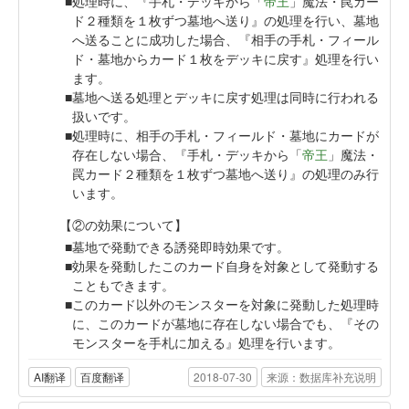
処理時に、『手札・デッキから「
帝王
」魔法・罠カー
ド２種類を１枚ずつ墓地へ送り』の処理を行い、墓地
へ送ることに成功した場合、『相手の手札・フィール
ド・墓地からカード１枚をデッキに戻す』処理を行い
ます。
墓地へ送る処理とデッキに戻す処理は同時に行われる
扱いです。
処理時に、相手の手札・フィールド・墓地にカードが
存在しない場合、『手札・デッキから「
帝王
」魔法・
罠カード２種類を１枚ずつ墓地へ送り』の処理のみ行
います。
【②の効果について】
墓地で発動できる誘発即時効果です。
効果を発動したこのカード自身を対象として発動する
こともできます。
このカード以外のモンスターを対象に発動した処理時
に、このカードが墓地に存在しない場合でも、『その
モンスターを手札に加える』処理を行います。
AI翻译
百度翻译
2018-07-30
来源：数据库补充说明