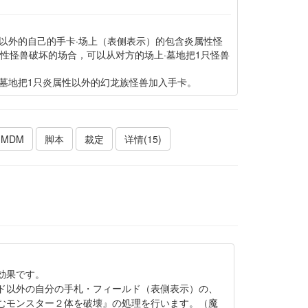
以外的自己的手卡·场上（表侧表示）的包含炎属性怪
性怪兽破坏的场合，可以从对方的场上·墓地把1只怪兽
墓地把1只炎属性以外的幻龙族怪兽加入手卡。
MDM
脚本
裁定
详情(15)
効果です。
ド以外の自分の手札・フィールド（表側表示）の、
むモンスター２体を破壊』の処理を行います。（魔