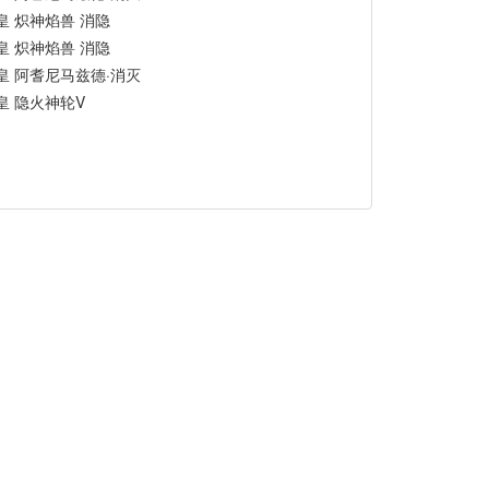
皇 炽神焰兽 消隐
皇 炽神焰兽 消隐
皇 阿耆尼马兹德·消灭
皇 隐火神轮V