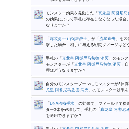
モンスター効果を発動した「
真龙皇 阿耆尼马
の効果によって手札に存在しなくなった場合
なりますか？
「
炼装勇士·山铜狂战士
」が「
流星直击
」を装
撃した場合、相手に与える戦闘ダメージはど
手札の「
真龙皇 阿耆尼马兹德·消灭
」のモンス
モンスターが「
真龙皇 阿耆尼马兹德·消灭
」自
理はどうなりますか？
自分のモンスターゾーンにモンスターが5体
龙皇 阿耆尼马兹德·消灭
」のモンスター効果を
「
DNA移植手术
」の効果で、フィールドで炎
ター2体を破壊して、手札の「
真龙皇 阿耆尼
を適用できますか？
手札の「
真龙皇 阿耆尼马兹德·消灭
」のモンス