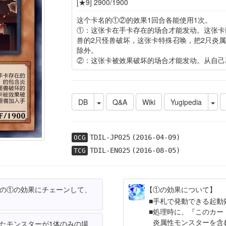
[★9] 2900/1900
这个卡名的①②的效果1回合各能使用1次。
①：这张卡在手卡存在的场合才能发动。这张卡
兽的2只怪兽破坏，这张卡特殊召唤，把2只炎属
除外。
②：这张卡被效果破坏的场合才能发动。从自己
DB
Q&A
Wiki
Yugipedia
TDIL-JP025
(2016-04-09)
OCG
TDIL-EN025
(2016-08-05)
TCG
の①の効果にチェーンして、
【①の効果について】
手札で発動できる起動
処理時に、『このカー
炎属性モンスターを含
たモンスターが1体のみの場