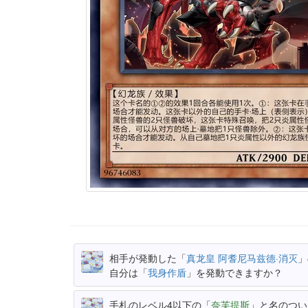
相手が発動した「
真龙皇 阿耆尼马兹德·消灭
」
自分は「
我身作盾
」を発動できますか？
手札のレベル4以下の「
奈芙提斯
」と名のつい