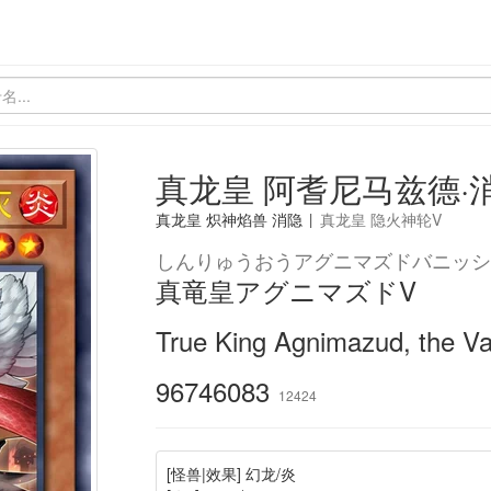
真龙皇 阿耆尼马兹德·
真龙皇 炽神焰兽 消隐
|
真龙皇 隐火神轮V
しんりゅうおうアグニマズドバニッシ
真竜皇アグニマズドV
True King Agnimazud, the Va
96746083
12424
[怪兽|效果] 幻龙/炎