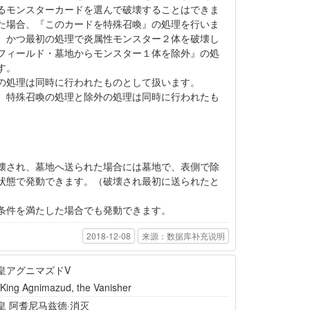
るモンスターカードを選んで破壊することはできま
た場合、『このカードを特殊召喚』の処理を行いま
、かつ最初の処理で炎属性モンスター２体を破壊し
フィールド・墓地からモンスター１体を除外』の処
す。
の処理は同時に行われたものとして扱います。
、特殊召喚の処理と除外の処理は同時に行われたも
壊され、墓地へ送られた場合には墓地で、表側で除
状態で発動できます。（破壊され最初に送られたと
）
条件を満たした場合でも発動できます。
2018-12-08
来源：数据库补充说明
皇アグニマズドV
 King Agnimazud, the Vanisher
皇 阿耆尼马兹德·消灭