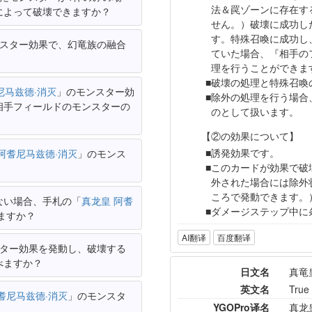
法＆罠ゾーンに存在す
によって破壊できますか？
せん。）破壊に成功し
す。特殊召喚に成功し
スター効果で、幻竜族の融合
ていた場合、『相手の
理を行うことができま
破壊の処理と特殊召喚
尼马兹德·消灭
」のモンスター効
除外の処理を行う場合
相手フィールドのモンスターの
のとして扱います。
【②の効果について】
誘発効果です。
阿耆尼马兹德·消灭
」のモンス
このカードが効果で破
外された場合には除外
ころで発動できます。
ない場合、手札の「
真龙皇 阿耆
ダメージステップ中に
ますか？
AI翻译
百度翻译
ター効果を発動し、破壊する
べますか？
日文名
真竜
英文名
True
耆尼马兹德·消灭
」のモンスタ
YGOPro译名
真龙