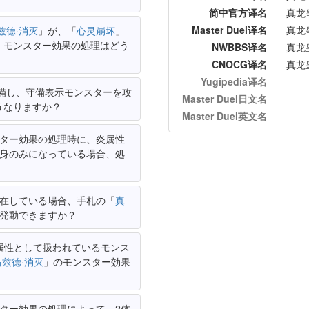
简中官方译名
真龙
Master Duel译名
真龙
兹德·消灭
」が、「
心灵崩坏
」
、モンスター効果の処理はどう
NWBBS译名
真龙
CNOCG译名
真龙
Yugipedia译名
備し、守備表示モンスターを攻
Master Duel日文名
うなりますか？
Master Duel英文名
ター効果の処理時に、炎属性
身のみになっている場合、処
存在している場合、手札の「
真
発動できますか？
属性として扱われているモンス
马兹德·消灭
」のモンスター効果
ター効果の処理によって、2体