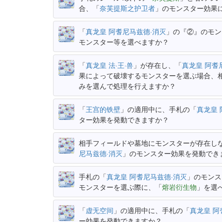
合、「
奈芙提斯之护卫者
」のモンスター効果
「
真龙皇 阿耆尼马兹德·消灭
」の『②』のモン
モンスター等を選べますか？
「
真龙皇 法·王·兽
」が存在し、「
真龙皇 阿耆
果によって破壊するモンスターを選ぶ場合、
みを選んで処理を行えますか？
「
王宫的铁壁
」の適用中に、手札の「
真龙皇 
ター効果を発動できますか？
相手フィールドや墓地にモンスターが存在し
尼马兹德·消灭
」のモンスター効果を発動でき
手札の「
真龙皇 阿耆尼马兹德·消灭
」のモンス
モンスターを選ぶ際に、「
熔岩衍生物
」を選
「
虚无空间
」の適用中に、手札の「
真龙皇 阿
ー効果を発動できますか？