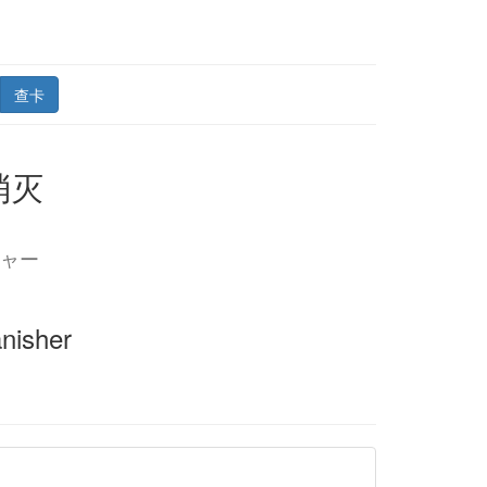
查卡
消灭
ャー
nisher