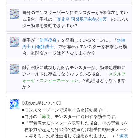
自分のモンスターゾーンにモンスターが5体存在してい
る場合、手札の「
真龙皇 阿耆尼马兹德·消灭
」のモンス
ター効果を発動できますか？
相手が「
伤害瘦身
」を発動しているターンに、「
炼装
勇士·山铜狂战士
」で守備表示モンスターを攻撃した場
合、戦闘ダメージはどうなりますか？
融合召喚に成功した融合モンスターが、効果処理時に
フィールドに存在しなくなっている場合、「
メタルフ
ォーゼ・コンビーネーション
」の処理はどうなります
か？
【①の効果について】
モンスターゾーンで適用する永続効果です。
自分の「
炼装
」モンスターに適用する効果です。
『守備表示モンスターを攻撃した場合、その守備力を
攻撃力が超えた分の倍の数値だけ相手に戦闘ダメージ
を与える』効果は重複して適用されません。（「
炼装