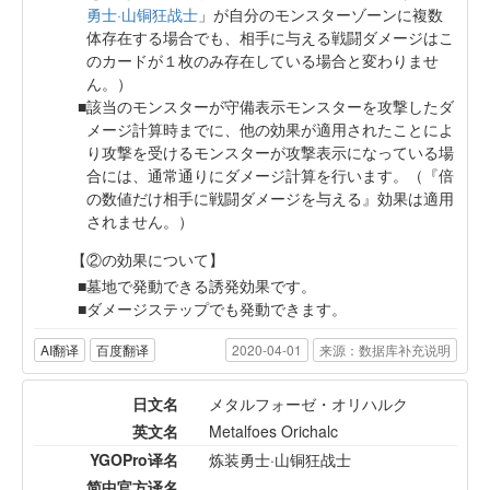
勇士·山铜狂战士
」が自分のモンスターゾーンに複数
体存在する場合でも、相手に与える戦闘ダメージはこ
のカードが１枚のみ存在している場合と変わりませ
ん。）
該当のモンスターが守備表示モンスターを攻撃したダ
メージ計算時までに、他の効果が適用されたことによ
り攻撃を受けるモンスターが攻撃表示になっている場
合には、通常通りにダメージ計算を行います。（『倍
の数値だけ相手に戦闘ダメージを与える』効果は適用
されません。）
【②の効果について】
墓地で発動できる誘発効果です。
ダメージステップでも発動できます。
AI翻译
百度翻译
2020-04-01
来源：数据库补充说明
日文名
メタルフォーゼ・オリハルク
英文名
Metalfoes Orichalc
YGOPro译名
炼装勇士·山铜狂战士
简中官方译名