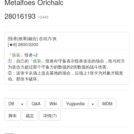
Metalfoes Orichalc
28016193
12443
[怪兽|效果|融合] 念动力/炎
[★8] 2800/2200
「
炼装
」怪兽×2
①：自己的「
炼装
」怪兽向守备表示怪兽攻击的场合，给与对方
为攻击力超过那个守备力的数值的2倍数值的战斗伤害。
②：这张卡从场上送去墓地的场合，以场上1张卡为对象才能发
动。那张卡破坏。
DB
Q&A
Wiki
Yugipedia
MDM
脚本
裁定
详情(7)