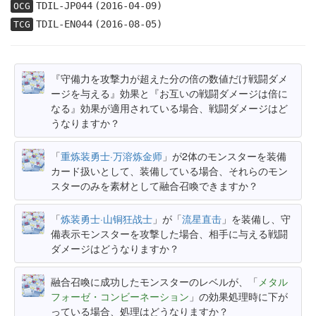
TDIL-JP044
(2016-04-09)
OCG
TDIL-EN044
(2016-08-05)
TCG
『守備力を攻撃力が超えた分の倍の数値だけ戦闘ダメ
ージを与える』効果と『お互いの戦闘ダメージは倍に
なる』効果が適用されている場合、戦闘ダメージはど
うなりますか？
「
重炼装勇士·万溶炼金师
」が2体のモンスターを装備
カード扱いとして、装備している場合、それらのモン
スターのみを素材として融合召喚できますか？
「
炼装勇士·山铜狂战士
」が「
流星直击
」を装備し、守
備表示モンスターを攻撃した場合、相手に与える戦闘
ダメージはどうなりますか？
融合召喚に成功したモンスターのレベルが、「
メタル
フォーゼ・コンビーネーション
」の効果処理時に下が
っている場合、処理はどうなりますか？