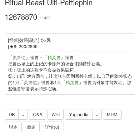
Ritual Beast Ulti-Pettlephin
12678870
11499
[怪兽|效果|融合] 水/风
[★6] 200/2800
「
灵兽使
」怪兽＋「
精灵兽
」怪兽
把自己场上的上记的卡除外的场合才能特殊召唤。
①：场上的这张卡不会被效果破坏。
②：自己·对方回合，让这张卡回到额外卡组，以自己的除外状态
的1只「
灵兽使
」怪兽和1只「
精灵兽
」怪兽为对象才能发动。那
些怪兽守备表示特殊召唤。
DB
Q&A
Wiki
Yugipedia
MDM
脚本
裁定
详情(6)