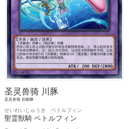
圣灵兽骑 川豚
圣灵兽骑 别都豚
せいれいじゅうき ペトルフィン
聖霊獣騎 ペトルフィン