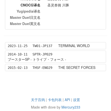
CNOCG译名
圣灵兽骑 川豚
Yugipedia译名
Master Duel日文名
Master Duel英文名
TERMINAL WORLD
2023-11-25
TW01-JP137
2014-10-11
SPTR-JP029
ブースターSP - トライブ・フォース -
THE SECRET FORCES
2015-02-13
THSF-EN029
关于百鸽
|
卡包列表
|
API
|
设置
Made with dove by
Mercury233