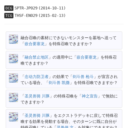
SPTR-JP029
(2014-10-11)
OCG
THSF-EN029
(2015-02-13)
TCG
融合召喚の素材にできないモンスターを墓地へ送って
「
嵌合要塞龙
」を特殊召喚できますか？
「
融合禁止地区
」の適用中に「
嵌合要塞龙
」を特殊召
喚できますか？
「
念动力防卫者
」の効果で「
剑斗兽 枪斗
」が宣言され
ている場合、「
剑斗兽 凯撒
」を特殊召喚できますか？
「
圣灵兽骑 川豚
」の特殊召喚を「
神之宣告
」で無効に
できますか？
「
圣灵兽骑 川豚
」をエクストラデッキに戻して特殊召
喚する効果を発動する場合、そのターンに既に自分が
特殊召喚している「
灵兽使 文
」を対象にできますか？