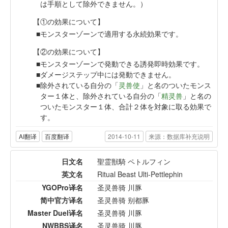
は手順として除外できません。）
【①の効果について】
モンスターゾーンで適用する永続効果です。
【②の効果について】
モンスターゾーンで発動できる誘発即時効果です。
ダメージステップ中には発動できません。
除外されている自分の「
灵兽使
」と名のついたモンス
ター１体と、除外されている自分の「
精灵兽
」と名の
ついたモンスター１体、合計２体を対象に取る効果で
す。
AI翻译
百度翻译
2014-10-11
来源：数据库补充说明
日文名
聖霊獣騎 ペトルフィン
英文名
Ritual Beast Ulti-Pettlephin
YGOPro译名
圣灵兽骑 川豚
简中官方译名
圣灵兽骑 别都豚
Master Duel译名
圣灵兽骑 川豚
NWBBS译名
圣灵兽骑 川豚