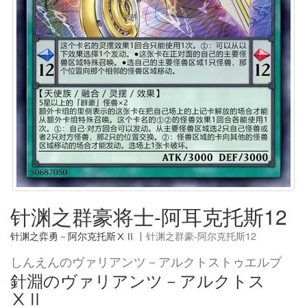
针渊之群豪将士-阿耳克托斯12
针渊之弈勇－阿尔克托斯ⅩⅡ
|
针渊之群豪-阿尔克托斯12
しんえんのヴァリアンツ－アルクトストゥエルブ
針淵のヴァリアンツ－アルクトス
ⅩⅡ