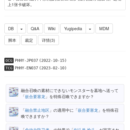
上1张卡破坏。
DB
Q&A
Wiki
Yugipedia
MDM
脚本
裁定
详情(3)
PHHY-JP037
(2022-10-15)
OCG
PHHY-EN037
(2023-02-10)
TCG
融合召喚の素材にできないモンスターを墓地へ送って
「
嵌合要塞龙
」を特殊召喚できますか？
「
融合禁止地区
」の適用中に「
嵌合要塞龙
」を特殊召
喚できますか？
「
念动力防卫者
」の効果で「
剑斗兽 枪斗
」が宣言され