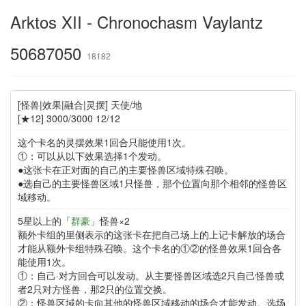
Arktos XII - Chronochasm Vaylantz
50687050
18182
[怪兽|效果|融合|灵摆] 天使/地
[★12] 3000/3000 12/12
这个卡名的灵摆效果1回合只能使用1次。
①：可以从以下效果选择1个发动。
●这张卡在正对面的自己的主要怪兽区域特殊召唤。
●选自己的主要怪兽区域1只怪兽，那个位置向那个相邻的怪兽区
域移动。
5星以上的「
群豪
」怪兽×2
额外卡组的里侧表示的这张卡在把自己场上的上记卡解放的场合
才能从额外卡组特殊召唤。这个卡名的①②的怪兽效果1回合各
能使用1次。
①：自己·对方回合可以发动。从主要怪兽区域选2只自己怪兽或
者2只对方怪兽，那2只的位置交换。
②：怪兽区域的卡向其他的怪兽区域移动的场合才能发动。选场