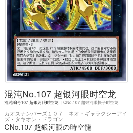
混沌No.107 超银河眼时空龙
混沌编号107 超银河眼时空龙
|
CNo.107 超银河眼快子时空龙
カオスナンバーズ１０７ ネオ・ギャラクシーアイ
ズ・タキオン・ドラゴン
CNo.107 超銀河眼の時空龍