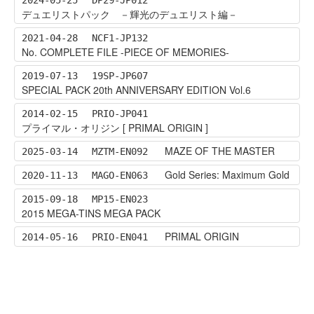
デュエリストパック －輝光のデュエリスト編－
2021-04-28
NCF1-JP132
No. COMPLETE FILE -PIECE OF MEMORIES-
2019-07-13
19SP-JP607
SPECIAL PACK 20th ANNIVERSARY EDITION Vol.6
2014-02-15
PRIO-JP041
プライマル・オリジン [ PRIMAL ORIGIN ]
MAZE OF THE MASTER
2025-03-14
MZTM-EN092
Gold Series: Maximum Gold
2020-11-13
MAGO-EN063
2015-09-18
MP15-EN023
2015 MEGA-TINS MEGA PACK
PRIMAL ORIGIN
2014-05-16
PRIO-EN041