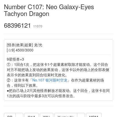
Number C107: Neo Galaxy-Eyes
Tachyon Dragon
68396121
11070
[怪兽|效果|超量] 龙/光
[☆9] 4500/3000
9星怪兽×3
①：1回合1次，把这张卡1个超量素材取除才能发动。这个回合
对方不能把场上发动的效果发动，这张卡以外的场上的全部表侧
表示卡的效果直到回合结束时无效化。
②：这张卡有「
No.107 银河眼时空龙
」在作为超量素材的场
合，得到以下效果。
●把自己场上2只其他怪兽解放才能发动。这个回合，这张卡在同
1次的战斗阶段中最多3次可以向怪兽攻击。