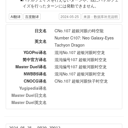
イズを行ったターンには発動できません。
AI翻译
百度翻译
2024-05-25
来源：数据库补充说明
日文名
CNo.107 超銀河眼の時空龍
Number C107: Neo Galaxy-Eyes
英文名
Tachyon Dragon
YGOPro译名
混沌No.107 超银河眼时空龙
简中官方译名
混沌编号107 超银河眼时空龙
Master Duel译名
混沌编号107 超银河眼时空龙
NWBBS译名
混沌No.107 超银河眼时空龙
CNOCG译名
CNo.107 超银河眼快子时空龙
Yugipedia译名
Master Duel日文名
Master Duel英文名
2024-05-25
DP29-JP012