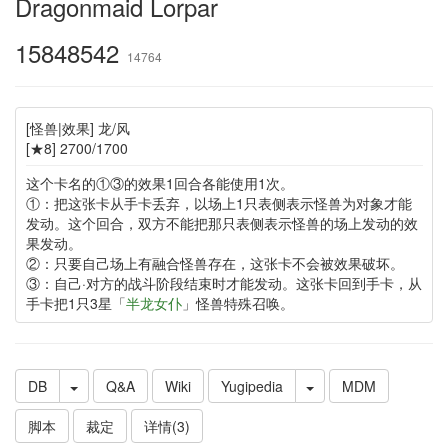
Dragonmaid Lorpar
15848542
14764
[怪兽|效果] 龙/风
[★8] 2700/1700
这个卡名的①③的效果1回合各能使用1次。
①：把这张卡从手卡丢弃，以场上1只表侧表示怪兽为对象才能
发动。这个回合，双方不能把那只表侧表示怪兽的场上发动的效
果发动。
②：只要自己场上有融合怪兽存在，这张卡不会被效果破坏。
③：自己·对方的战斗阶段结束时才能发动。这张卡回到手卡，从
手卡把1只3星「
半龙女仆
」怪兽特殊召唤。
DB
Q&A
Wiki
Yugipedia
MDM
脚本
裁定
详情(3)