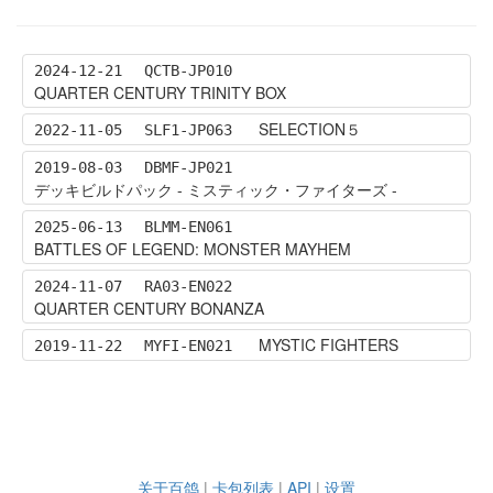
2024-12-21
QCTB-JP010
QUARTER CENTURY TRINITY BOX
SELECTION５
2022-11-05
SLF1-JP063
2019-08-03
DBMF-JP021
デッキビルドパック - ミスティック・ファイターズ -
2025-06-13
BLMM-EN061
BATTLES OF LEGEND: MONSTER MAYHEM
2024-11-07
RA03-EN022
QUARTER CENTURY BONANZA
MYSTIC FIGHTERS
2019-11-22
MYFI-EN021
关于百鸽
|
卡包列表
|
API
|
设置