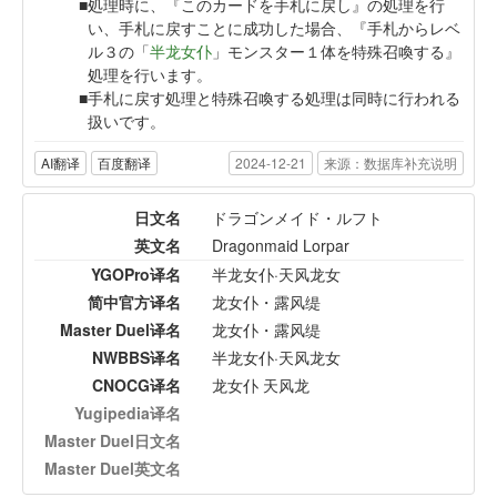
処理時に、『このカードを手札に戻し』の処理を行
い、手札に戻すことに成功した場合、『手札からレベ
ル３の「
半龙女仆
」モンスター１体を特殊召喚する』
処理を行います。
手札に戻す処理と特殊召喚する処理は同時に行われる
扱いです。
AI翻译
百度翻译
2024-12-21
来源：数据库补充说明
日文名
ドラゴンメイド・ルフト
英文名
Dragonmaid Lorpar
YGOPro译名
半龙女仆·天风龙女
简中官方译名
龙女仆・露风缇
Master Duel译名
龙女仆・露风缇
NWBBS译名
半龙女仆·天风龙女
CNOCG译名
龙女仆 天风龙
Yugipedia译名
Master Duel日文名
Master Duel英文名