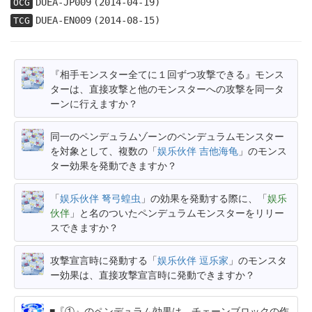
DUEA-JP009
(2014-04-19)
OCG
DUEA-EN009
(2014-08-15)
TCG
『相手モンスター全てに１回ずつ攻撃できる』モンス
ターは、直接攻撃と他のモンスターへの攻撃を同一タ
ーンに行えますか？
同一のペンデュラムゾーンのペンデュラムモンスター
を対象として、複数の「
娱乐伙伴 吉他海龟
」のモンス
ター効果を発動できますか？
「
娱乐伙伴 弩弓蝗虫
」の効果を発動する際に、「
娱乐
伙伴
」と名のついたペンデュラムモンスターをリリー
スできますか？
攻撃宣言時に発動する「
娱乐伙伴 逗乐家
」のモンスタ
ー効果は、直接攻撃宣言時に発動できますか？
『①』のペンデュラム効果は、チェーンブロックの作