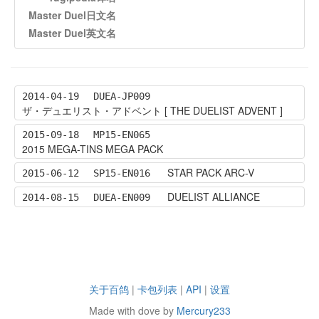
Master Duel日文名
Master Duel英文名
2014-04-19
DUEA-JP009
ザ・デュエリスト・アドベント [ THE DUELIST ADVENT ]
2015-09-18
MP15-EN065
2015 MEGA-TINS MEGA PACK
STAR PACK ARC-V
2015-06-12
SP15-EN016
DUELIST ALLIANCE
2014-08-15
DUEA-EN009
关于百鸽
|
卡包列表
|
API
|
设置
Made with dove by
Mercury233