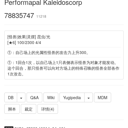
Performapal Kaleidoscorp
78835747
11218
[怪兽|效果|灵摆] 昆虫/光
[★6] 100/2300 4/4
①：自己场上的光属性怪兽的攻击力上升300。
①：1回合1次，以自己场上1只表侧表示怪兽为对象才能发动。
这个回合，那只怪兽可以向对方场上的特殊召唤的怪兽全部各作
1次攻击。
DB
Q&A
Wiki
Yugipedia
MDM
脚本
裁定
详情(4)