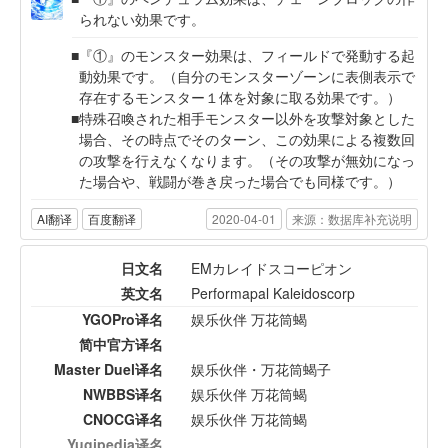
られない効果です。
『①』のモンスター効果は、フィールドで発動する起
動効果です。（自分のモンスターゾーンに表側表示で
存在するモンスター１体を対象に取る効果です。）
特殊召喚された相手モンスター以外を攻撃対象とした
場合、その時点でそのターン、この効果による複数回
の攻撃を行えなくなります。（その攻撃が無効になっ
た場合や、戦闘が巻き戻った場合でも同様です。）
AI翻译
百度翻译
2020-04-01
来源：数据库补充说明
日文名
EMカレイドスコーピオン
英文名
Performapal Kaleidoscorp
YGOPro译名
娱乐伙伴 万花筒蝎
简中官方译名
Master Duel译名
娱乐伙伴・万花筒蝎子
NWBBS译名
娱乐伙伴 万花筒蝎
CNOCG译名
娱乐伙伴 万花筒蝎
Yugipedia译名