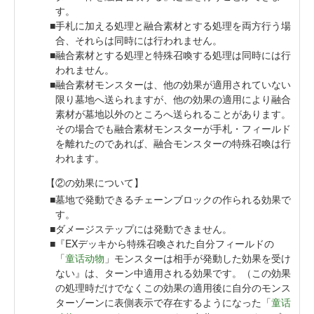
す。
手札に加える処理と融合素材とする処理を両方行う場
合、それらは同時には行われません。
融合素材とする処理と特殊召喚する処理は同時には行
われません。
融合素材モンスターは、他の効果が適用されていない
限り墓地へ送られますが、他の効果の適用により融合
素材が墓地以外のところへ送られることがあります。
その場合でも融合素材モンスターが手札・フィールド
を離れたのであれば、融合モンスターの特殊召喚は行
われます。
【②の効果について】
墓地で発動できるチェーンブロックの作られる効果で
す。
ダメージステップには発動できません。
『EXデッキから特殊召喚された自分フィールドの
「
童话动物
」モンスターは相手が発動した効果を受け
ない』は、ターン中適用される効果です。（この効果
の処理時だけでなくこの効果の適用後に自分のモンス
ターゾーンに表側表示で存在するようになった「
童话