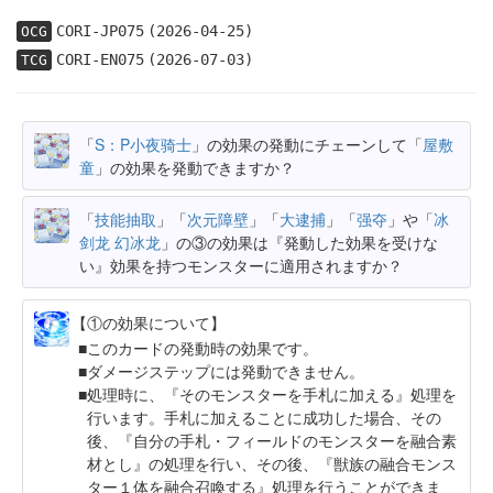
CORI-JP075
(2026-04-25)
OCG
CORI-EN075
(2026-07-03)
TCG
「
S：P小夜骑士
」の効果の発動にチェーンして「
屋敷
童
」の効果を発動できますか？
「
技能抽取
」「
次元障壁
」「
大逮捕
」「
强夺
」や「
冰
剑龙 幻冰龙
」の③の効果は『発動した効果を受けな
い』効果を持つモンスターに適用されますか？
【①の効果について】
このカードの発動時の効果です。
ダメージステップには発動できません。
処理時に、『そのモンスターを手札に加える』処理を
行います。手札に加えることに成功した場合、その
後、『自分の手札・フィールドのモンスターを融合素
材とし』の処理を行い、その後、『獣族の融合モンス
ター１体を融合召喚する』処理を行うことができま