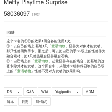
Melffy Playtime Surprise
58036097
23024
[陷阱]
这个卡名的①②的效果1回合各能使用1次。
①：以自己的场上·墓地1只「
童话动物
」怪兽为对象才能发动。
那只怪兽回到手卡。那之后，可以把自己的手卡·场上的怪兽作为
融合素材，把1只兽族融合怪兽融合召唤。
②：自己场上有「
童话动物
」超量怪兽存在的场合，把墓地的这
张卡除外才能发动。这个回合中，从额外卡组特殊召唤的自己场
上的「
童话动物
」怪兽不受对方发动的效果影响。
DB
Q&A
Wiki
Yugipedia
MDM
脚本
裁定
详情(2)