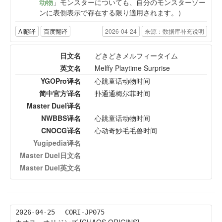
动物
」モンスターについても、自分のモンスターゾー
ンに表側表示で存在する限り適用されます。）
AI翻译
百度翻译
2026-04-24
来源：数据库补充说明
日文名
どきどきメルフィータイム
英文名
Melffy Playtime Surprise
YGOPro译名
心跳童话动物时间
简中官方译名
扑通通梅尔菲时间
Master Duel译名
NWBBS译名
心跳童话动物时间
CNOCG译名
心动奇妙毛毛兽时间
Yugipedia译名
Master Duel日文名
Master Duel英文名
2026-04-25
CORI-JP075
カオス・オリジンズ [CHAOS ORIGINS]