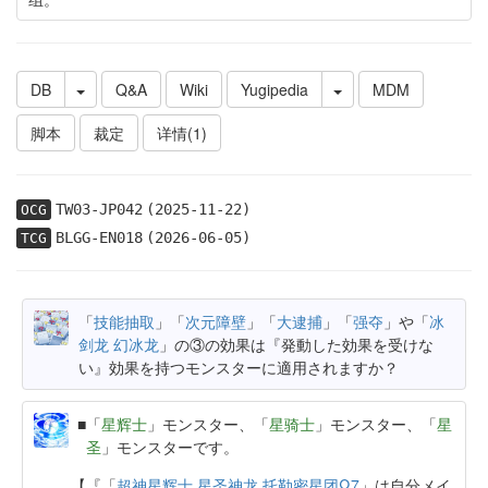
DB
Q&A
Wiki
Yugipedia
MDM
脚本
裁定
详情(1)
TW03-JP042
(2025-11-22)
OCG
BLGG-EN018
(2026-06-05)
TCG
「
技能抽取
」「
次元障壁
」「
大逮捕
」「
强夺
」や「
冰
剑龙 幻冰龙
」の③の効果は『発動した効果を受けな
い』効果を持つモンスターに適用されますか？
「
星辉士
」モンスター、「
星骑士
」モンスター、「
星
圣
」モンスターです。
【『「
超神星辉士 星圣神龙 托勒密星团Ω7
」は自分メイ