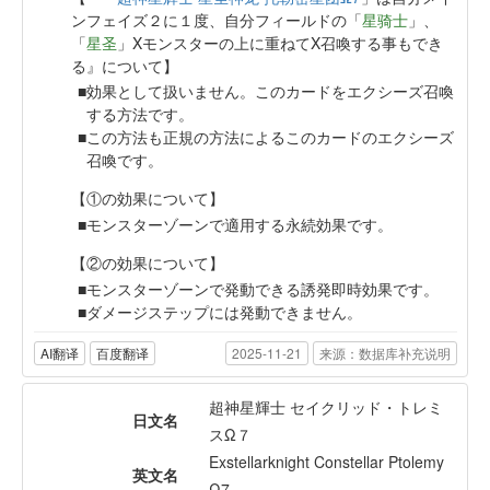
ンフェイズ２に１度、自分フィールドの「
星骑士
」、
「
星圣
」Xモンスターの上に重ねてX召喚する事もでき
る』について】
効果として扱いません。このカードをエクシーズ召喚
する方法です。
この方法も正規の方法によるこのカードのエクシーズ
召喚です。
【①の効果について】
モンスターゾーンで適用する永続効果です。
【②の効果について】
モンスターゾーンで発動できる誘発即時効果です。
ダメージステップには発動できません。
AI翻译
百度翻译
2025-11-21
来源：数据库补充说明
超神星輝士 セイクリッド・トレミ
日文名
スΩ７
Exstellarknight Constellar Ptolemy
英文名
Ω7