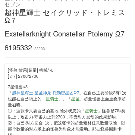
セブン
超神星輝士 セイクリッド・トレミス
Ω７
Exstellarknight Constellar Ptolemy Ω7
6195332
22203
[怪兽|效果|超量] 机械/光
[☆7] 2700/2700
7星怪兽×3
「
超神星辉士 星圣神龙 托勒密星团Ω7
」在自己主要阶段2有1次
也能在自己场上的「
星骑士
」、「
星圣
」超量怪兽上面重叠来超
量召唤。
①：这张卡只要自己的墓地·除外状态的「
星骑士
」怪兽是7种类
以上，攻击力·守备力上升2700，不受对方发动的效果影响。
②：自己·对方回合1次，把这张卡的超量素材任意数量取除，以
那个数量的对方场上的怪兽为对象才能发动。那些怪兽回到卡
组。