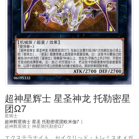
超神星辉士 星圣神龙 托勒密星
团Ω7
星骑士
超神辉星骑士 星圣 托勒密星团欧米伽7
|
超神辉星骑士 神星骑托勒密Ω7
エクステラナイト セイクリッド・トレミスオメガ