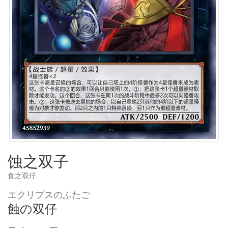
蚀之双子
食之双仔
エクリプスのふたご
蝕の双仔