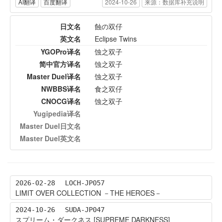
AI翻译
百度翻译
2024-10-26
来源：数据库补充说明
日文名
蝕の双仔
英文名
Eclipse Twins
YGOPro译名
蚀之双子
简中官方译名
蚀之双子
Master Duel译名
蚀之双子
NWBBS译名
食之双仔
CNOCG译名
蚀之双子
Yugipedia译名
Master Duel日文名
Master Duel英文名
2026-02-28
LOCH-JP057
LIMIT OVER COLLECTION －THE HEROES－
2024-10-26
SUDA-JP047
スプリーム・ダークネス [SUPREME DARKNESS]