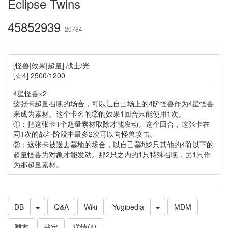
Eclipse Twins
45852939
20784
[怪兽|效果|超量] 战士/光
[☆4] 2500/1200
4星怪兽×2
这张卡超量召唤的场合，可以让自己场上的4阶怪兽作为4星怪兽
来成为素材。这个卡名的②的效果1回合只能使用1次。
①：把这张卡1个超量素材取除才能发动。这个回合，这张卡在
同1次的战斗阶段中最多2次可以向怪兽攻击。
②：这张卡被送去墓地的场合，以自己墓地2只其他的4阶以下的
超量怪兽为对象才能发动。那2只之内的1只特殊召唤，另1只作
为那超量素材。
DB
Q&A
Wiki
Yugipedia
MDM
脚本
裁定
详情(4)