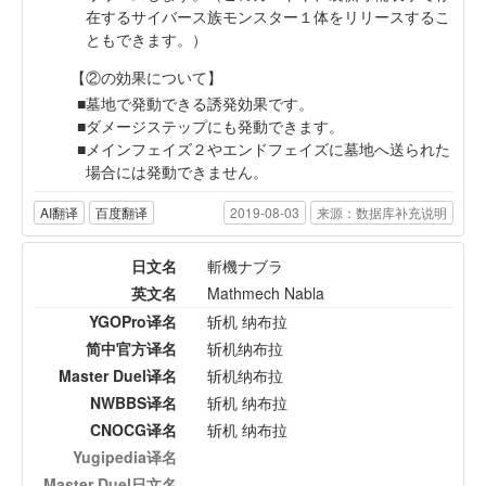
在するサイバース族モンスター１体をリリースするこ
ともできます。）
【②の効果について】
墓地で発動できる誘発効果です。
ダメージステップにも発動できます。
メインフェイズ２やエンドフェイズに墓地へ送られた
場合には発動できません。
AI翻译
百度翻译
2019-08-03
来源：数据库补充说明
日文名
斬機ナブラ
英文名
Mathmech Nabla
YGOPro译名
斩机 纳布拉
简中官方译名
斩机纳布拉
Master Duel译名
斩机纳布拉
NWBBS译名
斩机 纳布拉
CNOCG译名
斩机 纳布拉
Yugipedia译名
Master Duel日文名