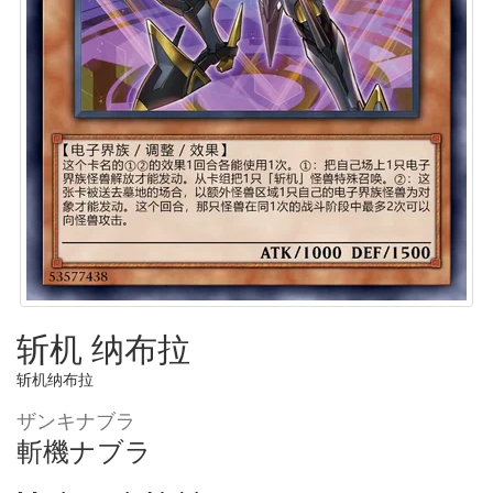
斩机 纳布拉
斩机纳布拉
ザンキナブラ
斬機ナブラ