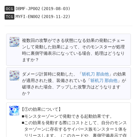
DBMF-JP002
(2019-08-03)
OCG
MYFI-EN002
(2019-11-22)
TCG
複数回の攻撃ができる状態になる効果の発動にチェー
ンして発動した効果によって、そのモンスターが処理
時に裏側守備表示になっている場合、処理はどうなり
ますか？
ダメージ計算時に発動した、「
斩机刀 那由他
」の効果
が適用された後、装備されている「
斩机刀 那由他
」が
破壊された場合、アップした攻撃力はどうなります
か？
【①の効果について】
モンスターゾーンで発動できる起動効果です。
この効果を発動する際にコストとして、自分のモンス
ターゾーンに存在するサイバース族モンスター１体を
リリースします。（このカードや、裏側守備表示で存