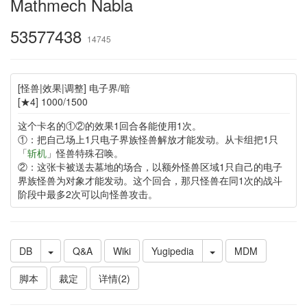
Mathmech Nabla
53577438
14745
[怪兽|效果|调整] 电子界/暗
[★4] 1000/1500
这个卡名的①②的效果1回合各能使用1次。
①：把自己场上1只电子界族怪兽解放才能发动。从卡组把1只
「
斩机
」怪兽特殊召唤。
②：这张卡被送去墓地的场合，以额外怪兽区域1只自己的电子
界族怪兽为对象才能发动。这个回合，那只怪兽在同1次的战斗
阶段中最多2次可以向怪兽攻击。
DB
Q&A
Wiki
Yugipedia
MDM
脚本
裁定
详情(2)