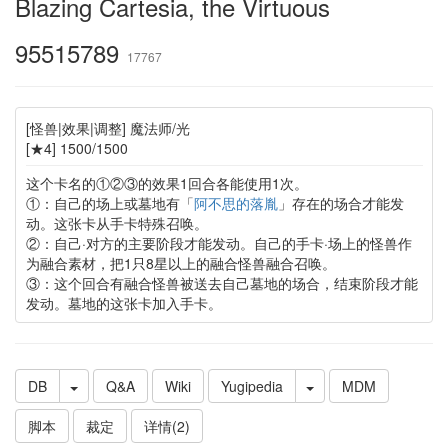
Blazing Cartesia, the Virtuous
95515789
17767
[怪兽|效果|调整] 魔法师/光
[★4] 1500/1500
这个卡名的①②③的效果1回合各能使用1次。
①：自己的场上或墓地有「
阿不思的落胤
」存在的场合才能发
动。这张卡从手卡特殊召唤。
②：自己·对方的主要阶段才能发动。自己的手卡·场上的怪兽作
为融合素材，把1只8星以上的融合怪兽融合召唤。
③：这个回合有融合怪兽被送去自己墓地的场合，结束阶段才能
发动。墓地的这张卡加入手卡。
DB
Q&A
Wiki
Yugipedia
MDM
脚本
裁定
详情(2)