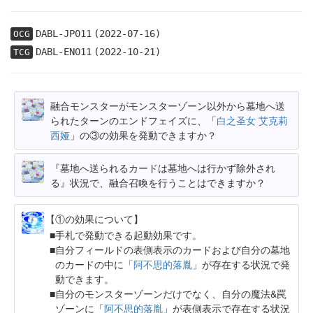
DABL-JP011
(2022-07-16)
OCG
DABL-EN011
(2022-10-21)
TCG
融合モンスターがモンスターゾーン以外から墓地へ送
られたターンのエンドフェイズに、「
白之圣女 艾克莉
西娅
」の③の効果を発動できますか？
『墓地へ送られるカードは墓地へは行かず除外され
る』状況で、融合召喚を行うことはできますか？
【①の効果について】
手札で発動できる起動効果です。
自分フィールドの表側表示のカードおよび自分の墓地
のカードの中に「
阿不思的落胤
」が存在する状況で発
動できます。
自分のモンスターゾーンだけでなく、自分の魔法&罠
ゾーンに「
阿不思的落胤
」が表側表示で存在する状況