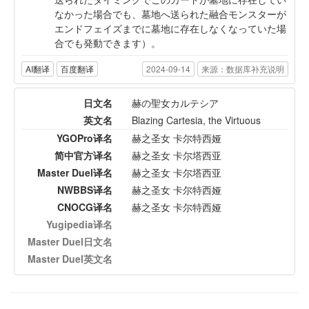
なかった場合でも、墓地へ送られた融合モンスターが
エンドフェイズまでに墓地に存在しなくなっていた場
合でも発動できます）。
AI翻译
百度翻译
2024-09-14
来源：数据库补充说明
日文名
赫の聖女カルテシア
英文名
Blazing Cartesia, the Virtuous
YGOPro译名
赫之圣女 卡尔特西娅
简中官方译名
赫之圣女 卡尔塔西亚
Master Duel译名
赫之圣女 卡尔塔西亚
NWBBS译名
赫之圣女 卡尔特西娅
CNOCG译名
赫之圣女 卡尔特西娅
Yugipedia译名
Master Duel日文名
Master Duel英文名