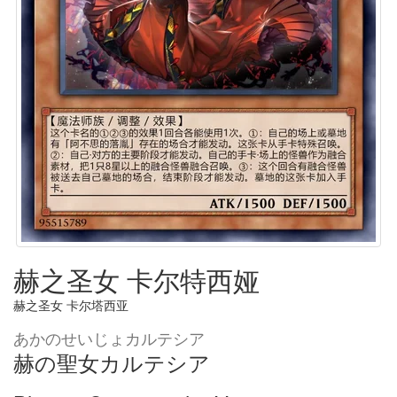
赫之圣女 卡尔特西娅
赫之圣女 卡尔塔西亚
あかのせいじょカルテシア
赫の聖女カルテシア