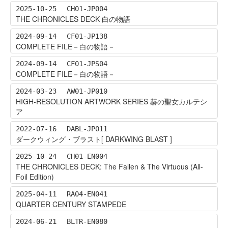
2025-10-25
CH01-JP004
THE CHRONICLES DECK 白の物語
2024-09-14
CF01-JP138
COMPLETE FILE－白の物語－
2024-09-14
CF01-JPS04
COMPLETE FILE－白の物語－
2024-03-23
AW01-JP010
HIGH-RESOLUTION ARTWORK SERIES 赫の聖女カルテシ
ア
2022-07-16
DABL-JP011
ダークウィング・ブラスト[ DARKWING BLAST ]
2025-10-24
CH01-EN004
THE CHRONICLES DECK: The Fallen & The Virtuous (All-
Foil Edition)
2025-04-11
RA04-EN041
QUARTER CENTURY STAMPEDE
2024-06-21
BLTR-EN080