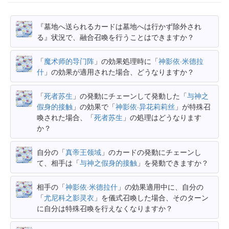
『墓地へ送られるカードは墓地へは行かず除外され
る』状況で、融合召喚を行うことはできますか？
「
魔术师的导门阵
」の効果処理時に「
神影依·米德拉
什
」の効果が適用された場合、どうなりますか？
「
死者苏生
」の発動にチェーンして発動した「
与神之
假身的接触
」の効果で「
神影依·异花莉莉丝
」が特殊召
喚された場合、「
死者苏生
」の処理はどうなります
か？
自分の「
真帝王领域
」のカードの発動にチェーンし
て、相手は「
与神之假身的接触
」を発動できますか？
相手の「
神影依·米德拉什
」の効果適用中に、自分の
「
尤尼科之影灵衣
」を儀式召喚した場合、そのターン
に自分は特殊召喚を行えなくなりますか？