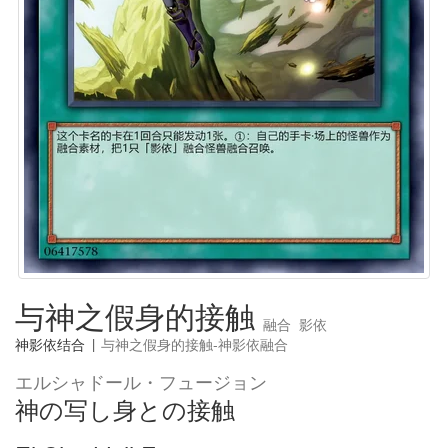
与神之假身的接触
融合
影依
神影依结合
|
与神之假身的接触-神影依融合
エルシャドール・フュージョン
神の写し身との接触