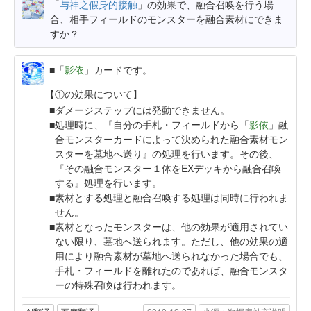
「
与神之假身的接触
」の効果で、融合召喚を行う場
合、相手フィールドのモンスターを融合素材にできま
すか？
「
影依
」カードです。
【①の効果について】
ダメージステップには発動できません。
処理時に、『自分の手札・フィールドから「
影依
」融
合モンスターカードによって決められた融合素材モン
スターを墓地へ送り』の処理を行います。その後、
『その融合モンスター１体をEXデッキから融合召喚
する』処理を行います。
素材とする処理と融合召喚する処理は同時に行われま
せん。
素材となったモンスターは、他の効果が適用されてい
ない限り、墓地へ送られます。ただし、他の効果の適
用により融合素材が墓地へ送られなかった場合でも、
手札・フィールドを離れたのであれば、融合モンスタ
ーの特殊召喚は行われます。