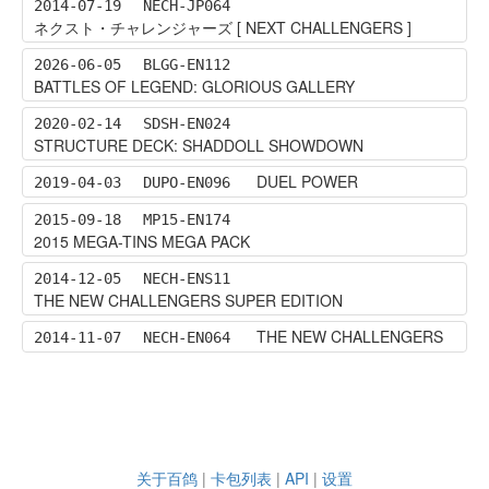
2014-07-19
NECH-JP064
ネクスト・チャレンジャーズ [ NEXT CHALLENGERS ]
2026-06-05
BLGG-EN112
BATTLES OF LEGEND: GLORIOUS GALLERY
2020-02-14
SDSH-EN024
STRUCTURE DECK: SHADDOLL SHOWDOWN
DUEL POWER
2019-04-03
DUPO-EN096
2015-09-18
MP15-EN174
2015 MEGA-TINS MEGA PACK
2014-12-05
NECH-ENS11
THE NEW CHALLENGERS SUPER EDITION
THE NEW CHALLENGERS
2014-11-07
NECH-EN064
关于百鸽
|
卡包列表
|
API
|
设置