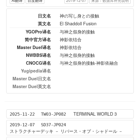
AI翻译
百度翻译
2019-12-07
来源：数据库补充说明
日文名
神の写し身との接触
英文名
El Shaddoll Fusion
YGOPro译名
与神之假身的接触
简中官方译名
神影依结合
Master Duel译名
神影依结合
NWBBS译名
与神之假身的接触
CNOCG译名
与神之假身的接触-神影依融合
Yugipedia译名
Master Duel日文名
Master Duel英文名
TERMINAL WORLD 3
2025-11-22
TW03-JP082
2019-12-07
SD37-JP024
ストラクチャーデッキ － リバース・オブ・シャドール －