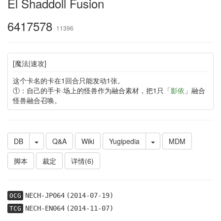
El Shaddoll Fusion
6417578
11396
[魔法|速攻]
这个卡名的卡在1回合只能发动1张。
①：自己的手卡·场上的怪兽作为融合素材，把1只「
影依
」融合
怪兽融合召唤。
DB
Q&A
Wiki
Yugipedia
MDM
脚本
裁定
详情(6)
NECH-JP064
(2014-07-19)
OCG
NECH-EN064
(2014-11-07)
TCG