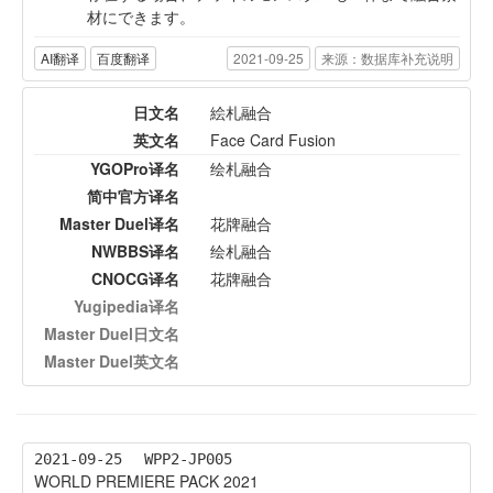
材にできます。
AI翻译
百度翻译
2021-09-25
来源：数据库补充说明
日文名
絵札融合
英文名
Face Card Fusion
YGOPro译名
绘札融合
简中官方译名
Master Duel译名
花牌融合
NWBBS译名
绘札融合
CNOCG译名
花牌融合
Yugipedia译名
Master Duel日文名
Master Duel英文名
2021-09-25
WPP2-JP005
WORLD PREMIERE PACK 2021