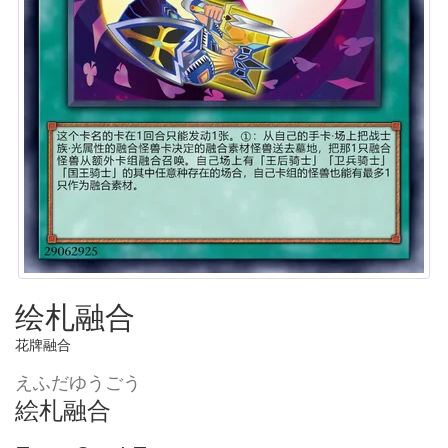
绘札融合
花牌融合
えふだゆうごう
絵札融合