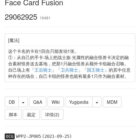
Face Card Fusion
29062925
16481
[魔法]
这个卡名的卡在1回合只能发动1张。
①：从自己的手卡·场上把战士族·光属性的融合怪兽卡决定的融
合素材怪兽送去墓地，把那1只融合怪兽从额外卡组融合召唤。
自己场上有「
王后骑士
」「
卫兵骑士
」「
国王骑士
」的其中任意
种存在的场合，自己卡组的怪兽也能有最多1只作为融合素材。
DB
Q&A
Wiki
Yugipedia
MDM
脚本
裁定
详情(2)
WPP2-JP005
(2021-09-25)
OCG