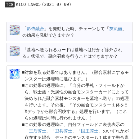
KICO-EN005
(2021-07-09)
TCG
「
影依融合
」を発動した時、チェーンして「
灰流丽
」
の効果を発動できますか？
『墓地へ送られるカードは墓地へは行かず除外され
る』状況で、融合召喚を行うことはできますか？
対象を取る効果ではありません。（融合素材にするモ
ンスターは処理時に選びます。）
この効果の処理時に、『自分の手札・フィールドか
ら、戦士族・光属性の融合モンスターカードによって
決められた融合素材モンスターを墓地へ送り』の処理
を行います。その後、『その融合モンスター１体をE
Xデッキから融合召喚する』処理を行います。（これ
らの処理は同時に行われません。）
この効果の処理時に、自分フィールドに表側表示の
「
王后骑士
」「
卫兵骑士
」「
国王骑士
」のいずれかが
存在する場合、デッキのモンスターも１体まで融合素