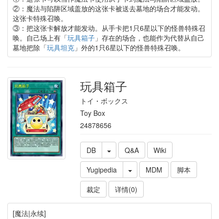
②：魔法与陷阱区域盖放的这张卡被送去墓地的场合才能发动。
这张卡特殊召唤。
③：把这张卡解放才能发动。从手卡把1只6星以下的怪兽特殊召
唤。自己场上有「
玩具箱子
」存在的场合，也能作为代替从自己
墓地把除「
玩具坦克
」外的1只6星以下的怪兽特殊召唤。
玩具箱子
トイ・ボックス
Toy Box
24878656
DB
Q&A
Wiki
Yugipedia
MDM
脚本
裁定
详情(0)
[魔法|永续]