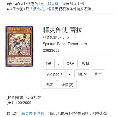
●自己的除外状态的1只「
狱火机
」怪兽加入手卡。
●从手卡把1只「
狱火机
」怪兽无视召唤条件特殊召唤。
精灵兽使 蕾拉
精霊獣使い レラ
Spiritual Beast Tamer Lara
23623653
DB
Q&A
Wiki
Yugipedia
MDM
脚本
裁定
详情(2)
[怪兽|效果] 念动力/光
[★1] 100/2000
自己对「
精灵兽使 蕾拉
」1回合只能有1次特殊召唤，那些①②