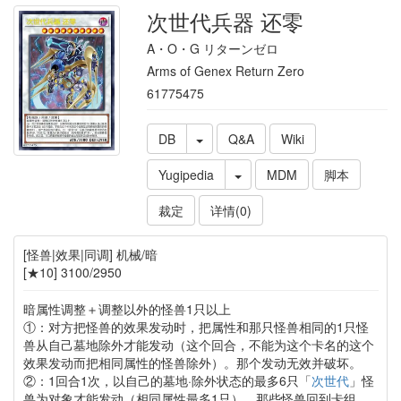
次世代兵器 还零
A・O・G リターンゼロ
Arms of Genex Return Zero
61775475
DB
Q&A
Wiki
Yugipedia
MDM
脚本
裁定
详情(0)
[怪兽|效果|同调] 机械/暗
[★10] 3100/2950
暗属性调整＋调整以外的怪兽1只以上
①：对方把怪兽的效果发动时，把属性和那只怪兽相同的1只怪
兽从自己墓地除外才能发动（这个回合，不能为这个卡名的这个
效果发动而把相同属性的怪兽除外）。那个发动无效并破坏。
②：1回合1次，以自己的墓地·除外状态的最多6只「
次世代
」怪
兽为对象才能发动（相同属性最多1只）。那些怪兽回到卡组。