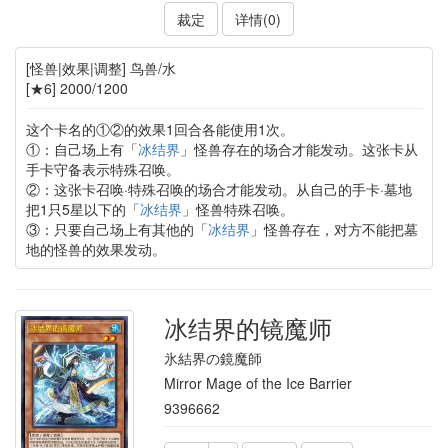
裁定
详情(0)
[怪兽|效果|调整] 鸟兽/水
[★6] 2000/1200
这个卡名的①②的效果1回合各能使用1次。
①：自己场上有「
冰结界
」怪兽存在的场合才能发动。这张卡从
手卡守备表示特殊召唤。
②：这张卡召唤·特殊召唤的场合才能发动。从自己的手卡·墓地
把1只5星以下的「
冰结界
」怪兽特殊召唤。
③：只要自己场上有其他的「
冰结界
」怪兽存在，对方不能把墓
地的怪兽的效果发动。
冰结界的镜魔师
氷結界の鏡魔師
Mirror Mage of the Ice Barrier
9396662