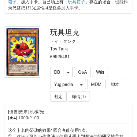
箱子
」加入手卡。自己场上有「
玩具箱子
」存在的场合，也能作
为代替把1只光属性·4星怪兽加入手卡。
玩具坦克
トイ・タンク
Toy Tank
69925461
DB
Q&A
Wiki
Yugipedia
MDM
脚本
裁定
详情(1)
[怪兽|效果] 机械/光
[★4] 1000/2100
这个卡名的②③的效果1回合各能使用1次。
①：这张卡可以当作魔法卡使用从手卡到魔法与陷阱区域盖放。