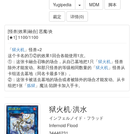
Yugipedia
MDM
脚本
裁定
详情(0)
[怪兽|效果|融合] 恶魔/炎
[★1] 1100/1100
「
狱火机
」怪兽×2
这个卡名的①②的效果1回合各能使用1次。
①：这张卡融合召唤的场合，从自己墓地把1只「
狱火机
」怪兽
除外才能发动。和那只怪兽的等级相同数量的「
狱火机
」怪兽从
卡组送去墓地（同名卡最多1张）。
②：这张卡被送去墓地的场合或者被除外的场合才能发动。从卡
组把1张「
炼狱
」魔法·陷阱卡加入手卡。
狱火机·洪水
インフェルノイド・フラッド
Infernoid Flood
34446231