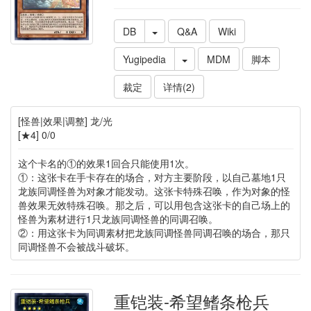
DB
Q&A
Wiki
Yugipedia
MDM
脚本
裁定
详情(2)
[怪兽|效果|调整] 龙/光
[★4] 0/0
这个卡名的①的效果1回合只能使用1次。
①：这张卡在手卡存在的场合，对方主要阶段，以自己墓地1只
龙族同调怪兽为对象才能发动。这张卡特殊召唤，作为对象的怪
兽效果无效特殊召唤。那之后，可以用包含这张卡的自己场上的
怪兽为素材进行1只龙族同调怪兽的同调召唤。
②：用这张卡为同调素材把龙族同调怪兽同调召唤的场合，那只
同调怪兽不会被战斗破坏。
重铠装-希望鳍条枪兵