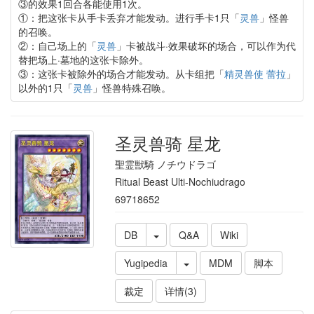
③的效果1回合各能使用1次。
①：把这张卡从手卡丢弃才能发动。进行手卡1只「
灵兽
」怪兽
的召唤。
②：自己场上的「
灵兽
」卡被战斗·效果破坏的场合，可以作为代
替把场上·墓地的这张卡除外。
③：这张卡被除外的场合才能发动。从卡组把「
精灵兽使 蕾拉
」
以外的1只「
灵兽
」怪兽特殊召唤。
圣灵兽骑 星龙
聖霊獣騎 ノチウドラゴ
Ritual Beast Ulti-Nochiudrago
69718652
DB
Q&A
Wiki
Yugipedia
MDM
脚本
裁定
详情(3)