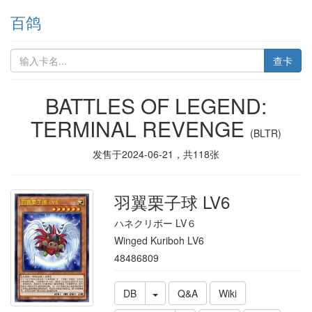
百鸽
查卡
BATTLES OF LEGEND:
TERMINAL REVENGE
(BLTR)
发售于
2024-06-21
，共
118
张
羽翼栗子球 LV6
ハネクリボー LV６
Winged Kuriboh LV6
48486809
DB
Q&A
Wiki