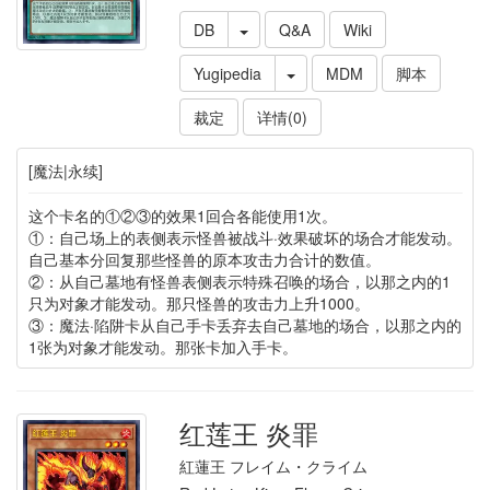
DB
Q&A
Wiki
Yugipedia
MDM
脚本
裁定
详情(0)
[魔法|永续]
这个卡名的①②③的效果1回合各能使用1次。
①：自己场上的表侧表示怪兽被战斗·效果破坏的场合才能发动。
自己基本分回复那些怪兽的原本攻击力合计的数值。
②：从自己墓地有怪兽表侧表示特殊召唤的场合，以那之内的1
只为对象才能发动。那只怪兽的攻击力上升1000。
③：魔法·陷阱卡从自己手卡丢弃去自己墓地的场合，以那之内的
1张为对象才能发动。那张卡加入手卡。
红莲王 炎罪
紅蓮王 フレイム・クライム