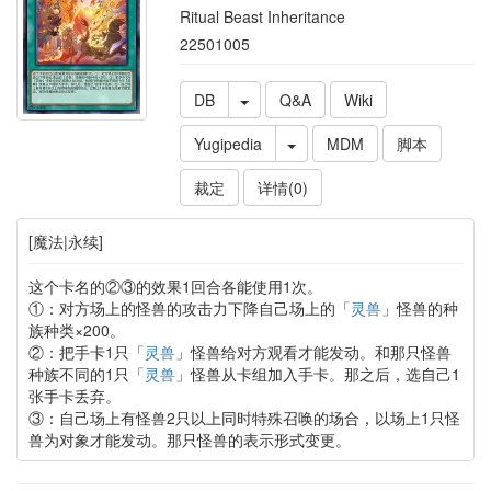
Ritual Beast Inheritance
22501005
DB
Q&A
Wiki
Yugipedia
MDM
脚本
裁定
详情(0)
[魔法|永续]
这个卡名的②③的效果1回合各能使用1次。
①：对方场上的怪兽的攻击力下降自己场上的「
灵兽
」怪兽的种
族种类×200。
②：把手卡1只「
灵兽
」怪兽给对方观看才能发动。和那只怪兽
种族不同的1只「
灵兽
」怪兽从卡组加入手卡。那之后，选自己1
张手卡丢弃。
③：自己场上有怪兽2只以上同时特殊召唤的场合，以场上1只怪
兽为对象才能发动。那只怪兽的表示形式变更。