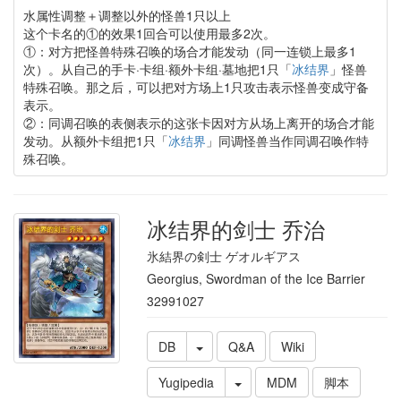
水属性调整＋调整以外的怪兽1只以上
这个卡名的①的效果1回合可以使用最多2次。
①：对方把怪兽特殊召唤的场合才能发动（同一连锁上最多1
次）。从自己的手卡·卡组·额外卡组·墓地把1只「
冰结界
」怪兽
特殊召唤。那之后，可以把对方场上1只攻击表示怪兽变成守备
表示。
②：同调召唤的表侧表示的这张卡因对方从场上离开的场合才能
发动。从额外卡组把1只「
冰结界
」同调怪兽当作同调召唤作特
殊召唤。
冰结界的剑士 乔治
氷結界の剣士 ゲオルギアス
Georgius, Swordman of the Ice Barrier
32991027
DB
Q&A
Wiki
Yugipedia
MDM
脚本