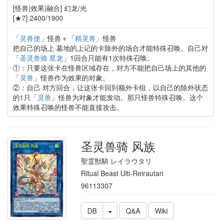
[怪兽|效果|融合] 幻龙/光
[★7] 2400/1900
「
灵兽使
」怪兽＋「
精灵兽
」怪兽
把自己的场上·墓地的上记的卡除外的场合才能特殊召唤。自己对
「
圣灵兽骑 星龙
」1回合只能有1次特殊召唤。
①：只要这张卡在怪兽区域存在，对方不能把自己场上的其他的
「
灵兽
」怪兽作为效果的对象。
②：自己·对方回合，让这张卡回到额外卡组，以自己的除外状态
的1只「
灵兽
」怪兽为对象才能发动。那只怪兽特殊召唤。这个
效果特殊召唤的怪兽不能直接攻击。
圣灵兽骑 风族
聖霊獣騎 レイラウタリ
Ritual Beast Ulti-Reirautari
96113307
DB
Q&A
Wiki