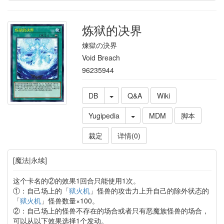
炼狱的决界
煉獄の決界
Void Breach
96235944
DB
Q&A
Wiki
Yugipedia
MDM
脚本
裁定
详情(0)
[魔法|永续]
这个卡名的②的效果1回合只能使用1次。
①：自己场上的「
狱火机
」怪兽的攻击力上升自己的除外状态的
「
狱火机
」怪兽数量×100。
②：自己场上的怪兽不存在的场合或者只有恶魔族怪兽的场合，
可以从以下效果选择1个发动。