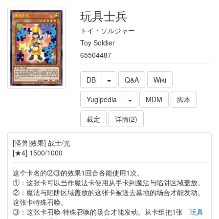
玩具士兵
トイ・ソルジャー
Toy Soldier
65504487
DB
Q&A
Wiki
Yugipedia
MDM
脚本
裁定
详情(2)
[怪兽|效果] 战士/光
[★4] 1500/1000
这个卡名的②③的效果1回合各能使用1次。
①：这张卡可以当作魔法卡使用从手卡到魔法与陷阱区域盖放。
②：魔法与陷阱区域盖放的这张卡被送去墓地的场合才能发动。
这张卡特殊召唤。
③：这张卡召唤·特殊召唤的场合才能发动。从卡组把1张「
玩具