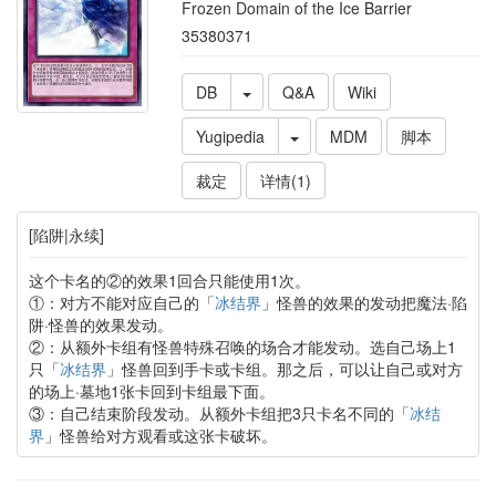
Frozen Domain of the Ice Barrier
35380371
DB
Q&A
Wiki
Yugipedia
MDM
脚本
裁定
详情(1)
[陷阱|永续]
这个卡名的②的效果1回合只能使用1次。
①：对方不能对应自己的「
冰结界
」怪兽的效果的发动把魔法·陷
阱·怪兽的效果发动。
②：从额外卡组有怪兽特殊召唤的场合才能发动。选自己场上1
只「
冰结界
」怪兽回到手卡或卡组。那之后，可以让自己或对方
的场上·墓地1张卡回到卡组最下面。
③：自己结束阶段发动。从额外卡组把3只卡名不同的「
冰结
界
」怪兽给对方观看或这张卡破坏。