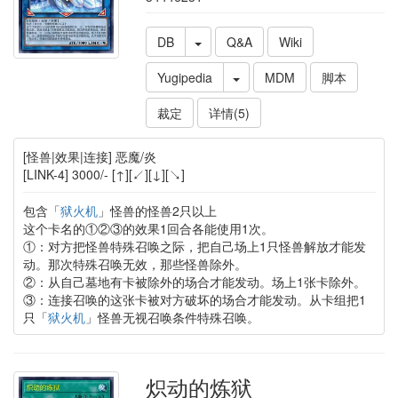
DB
Q&A
Wiki
Yugipedia
MDM
脚本
裁定
详情(5)
[怪兽|效果|连接] 恶魔/炎
[LINK-4] 3000/- [↑][↙][↓][↘]
包含「
狱火机
」怪兽的怪兽2只以上
这个卡名的①②③的效果1回合各能使用1次。
①：对方把怪兽特殊召唤之际，把自己场上1只怪兽解放才能发
动。那次特殊召唤无效，那些怪兽除外。
②：从自己墓地有卡被除外的场合才能发动。场上1张卡除外。
③：连接召唤的这张卡被对方破坏的场合才能发动。从卡组把1
只「
狱火机
」怪兽无视召唤条件特殊召唤。
炽动的炼狱