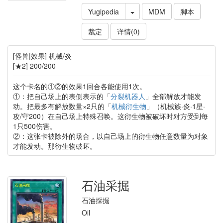
Yugipedia
MDM
脚本
裁定
详情(0)
[怪兽|效果] 机械/炎
[★2] 200/200
这个卡名的①②的效果1回合各能使用1次。
①：把自己场上的表侧表示的「
分裂机器人
」全部解放才能发
动。把最多有解放数量×2只的「
机械衍生物
」（机械族·炎·1星·
攻/守200）在自己场上特殊召唤。这衍生物被破坏时对方受到每
1只500伤害。
②：这张卡被除外的场合，以自己场上的衍生物任意数量为对象
才能发动。那衍生物破坏。
石油采掘
石油採掘
Oil