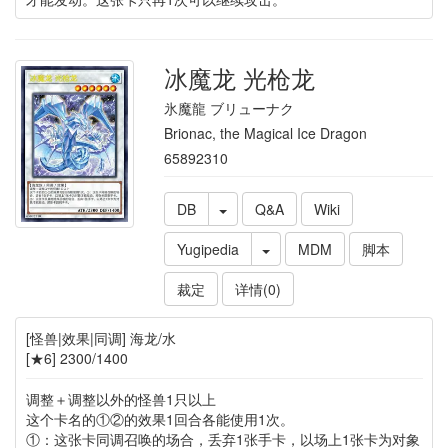
冰魔龙 光枪龙
氷魔龍 ブリューナク
Brionac, the Magical Ice Dragon
65892310
DB
Q&A
Wiki
Yugipedia
MDM
脚本
裁定
详情(0)
[怪兽|效果|同调] 海龙/水
[★6] 2300/1400
调整＋调整以外的怪兽1只以上
这个卡名的①②的效果1回合各能使用1次。
①：这张卡同调召唤的场合，丢弃1张手卡，以场上1张卡为对象