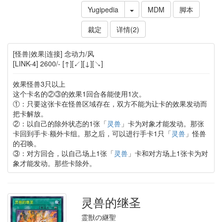
Yugipedia
MDM
脚本
裁定
详情(2)
[怪兽|效果|连接] 念动力/风
[LINK-4] 2600/- [↑][↙][↓][↘]
效果怪兽3只以上
这个卡名的②③的效果1回合各能使用1次。
①：只要这张卡在怪兽区域存在，双方不能为让卡的效果发动而
把卡解放。
②：以自己的除外状态的1张「
灵兽
」卡为对象才能发动。那张
卡回到手卡·额外卡组。那之后，可以进行手卡1只「
灵兽
」怪兽
的召唤。
③：对方回合，以自己场上1张「
灵兽
」卡和对方场上1张卡为对
象才能发动。那些卡除外。
灵兽的继圣
霊獣の継聖