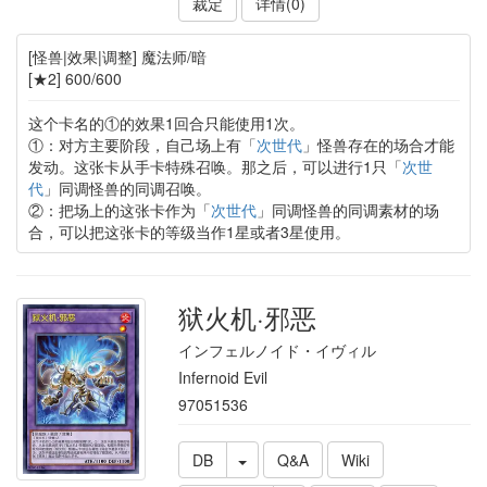
裁定
详情(0)
[怪兽|效果|调整] 魔法师/暗
[★2] 600/600
这个卡名的①的效果1回合只能使用1次。
①：对方主要阶段，自己场上有「
次世代
」怪兽存在的场合才能
发动。这张卡从手卡特殊召唤。那之后，可以进行1只「
次世
代
」同调怪兽的同调召唤。
②：把场上的这张卡作为「
次世代
」同调怪兽的同调素材的场
合，可以把这张卡的等级当作1星或者3星使用。
狱火机·邪恶
インフェルノイド・イヴィル
Infernoid Evil
97051536
DB
Q&A
Wiki