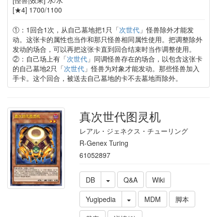
[★4] 1700/1100
①：1回合1次，从自己墓地把1只「
次世代
」怪兽除外才能发
动。这张卡的属性也当作和那只怪兽相同属性使用。把调整除外
发动的场合，可以再把这张卡直到回合结束时当作调整使用。
②：自己场上有「
次世代
」同调怪兽存在的场合，以包含这张卡
的自己墓地2只「
次世代
」怪兽为对象才能发动。那些怪兽加入
手卡。这个回合，被送去自己墓地的卡不去墓地而除外。
真次世代图灵机
レアル・ジェネクス・チューリング
R-Genex Turing
61052897
DB
Q&A
Wiki
Yugipedia
MDM
脚本