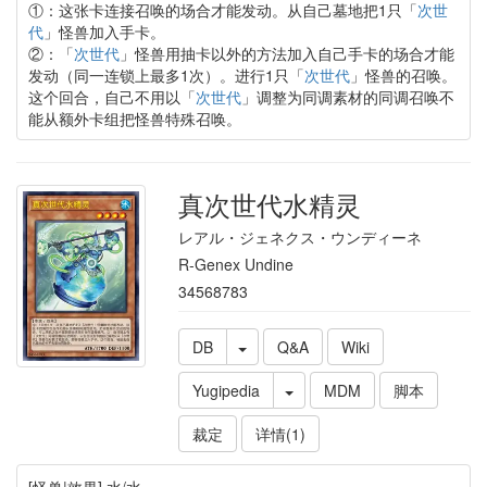
①：这张卡连接召唤的场合才能发动。从自己墓地把1只「
次世
代
」怪兽加入手卡。
②：「
次世代
」怪兽用抽卡以外的方法加入自己手卡的场合才能
发动（同一连锁上最多1次）。进行1只「
次世代
」怪兽的召唤。
这个回合，自己不用以「
次世代
」调整为同调素材的同调召唤不
能从额外卡组把怪兽特殊召唤。
真次世代水精灵
レアル・ジェネクス・ウンディーネ
R-Genex Undine
34568783
DB
Q&A
Wiki
Yugipedia
MDM
脚本
裁定
详情(1)
[怪兽|效果] 水/水