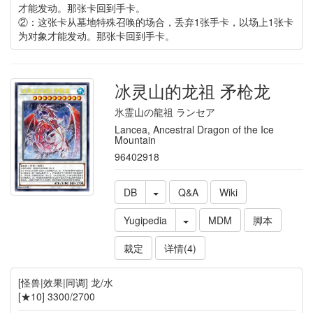
才能发动。那张卡回到手卡。
②：这张卡从墓地特殊召唤的场合，丢弃1张手卡，以场上1张卡
为对象才能发动。那张卡回到手卡。
冰灵山的龙祖 矛枪龙
氷霊山の龍祖 ランセア
Lancea, Ancestral Dragon of the Ice
Mountain
96402918
DB
Q&A
Wiki
Yugipedia
MDM
脚本
裁定
详情(4)
[怪兽|效果|同调] 龙/水
[★10] 3300/2700