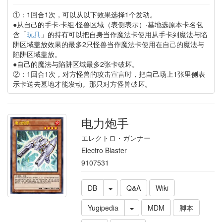
①：1回合1次，可以从以下效果选择1个发动。
●从自己的手卡·卡组·怪兽区域（表侧表示）·墓地选原本卡名包
含「
玩具
」的持有可以把自身当作魔法卡使用从手卡到魔法与陷
阱区域盖放效果的最多2只怪兽当作魔法卡使用在自己的魔法与
陷阱区域盖放。
●自己的魔法与陷阱区域最多2张卡破坏。
②：1回合1次，对方怪兽的攻击宣言时，把自己场上1张里侧表
示卡送去墓地才能发动。那只对方怪兽破坏。
电力炮手
エレクトロ・ガンナー
Electro Blaster
9107531
DB
Q&A
Wiki
Yugipedia
MDM
脚本