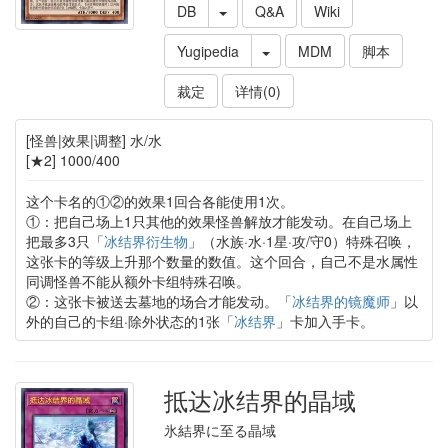
DB
Q&A
Wiki
Yugipedia
MDM
脚本
裁定
详情(0)
[怪兽|效果|调整] 水/水
[★2] 1000/400
这个卡名的①②的效果1回合各能使用1次。
①：把自己场上1只其他的效果怪兽解放才能发动。在自己场上
把最多3只「
冰结界衍生物
」（水族·水·1星·攻/守0）特殊召唤，
这张卡的等级上升那个数量的数值。这个回合，自己不是水属性
同调怪兽不能从额外卡组特殊召唤。
②：这张卡被送去墓地的场合才能发动。「
冰结界的镜魔师
」以
外的自己的卡组·除外状态的1张「
冰结界
」卡加入手卡。
抵达冰结界的晶域
氷結界に至る晶域