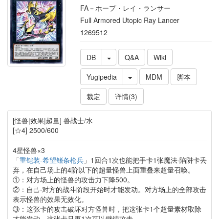
FA－ホープ・レイ・ランサー
Full Armored Utopic Ray Lancer
1269512
DB
Q&A
Wiki
Yugipedia
MDM
脚本
裁定
详情(3)
[怪兽|效果|超量] 兽战士/水
[☆4] 2500/600
4星怪兽×3
「
重铠装-希望鳍条枪兵
」1回合1次也能把手卡1张魔法·陷阱卡丢
弃，在自己场上的4阶以下的超量怪兽上面重叠来超量召唤。
①：对方场上的怪兽的攻击力下降500。
②：自己·对方的战斗阶段开始时才能发动。对方场上的全部攻击
表示怪兽的效果无效化。
③：这张卡的攻击破坏对方怪兽时，把这张卡1个超量素材取除
才能发动。这张卡只再1次可以继续攻击。