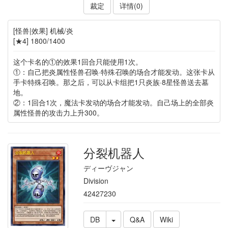
裁定
详情(0)
[怪兽|效果] 机械/炎
[★4] 1800/1400
这个卡名的①的效果1回合只能使用1次。
①：自己把炎属性怪兽召唤·特殊召唤的场合才能发动。这张卡从
手卡特殊召唤。那之后，可以从卡组把1只炎族·8星怪兽送去墓
地。
②：1回合1次，魔法卡发动的场合才能发动。自己场上的全部炎
属性怪兽的攻击力上升300。
分裂机器人
ディーヴジャン
Division
42427230
DB
Q&A
Wiki