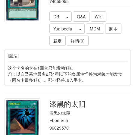
74055055
DB
Q&A
Wiki
Yugipedia
MDM
脚本
裁定
详情(0)
[魔法]
这个卡名的卡在1回合只能发动1张。
①：以自己墓地最多2只4星以下的炎属性怪兽为对象才能发动
（同名卡最多1张）。那些怪兽加入手卡。
漆黑的太阳
漆黒の太陽
Ebon Sun
96029570