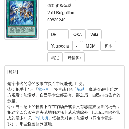
熾動する煉獄
Void Reignition
60830240
DB
Q&A
Wiki
Yugipedia
MDM
脚本
裁定
详情(0)
[魔法]
这个卡名的②的效果在决斗中只能使用1次。
①：把手卡1只「
狱火机
」怪兽或1张「
炼狱
」魔法·陷阱卡给对
方观看才能发动。自己手卡全部丢弃。那之后，自己抽出丢弃的
数量。
②：自己场上的怪兽不存在的场合或者只有恶魔族怪兽的场合，
把这个回合没有送去墓地的这张卡从墓地除外，以自己的除外状
态的最多11只「
狱火机
」怪兽为对象才能发动（同名卡最多1
张）。那些怪兽回到墓地。