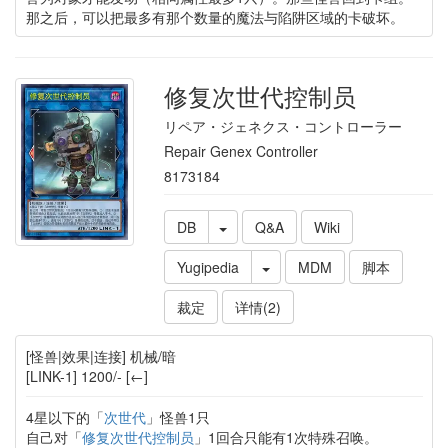
那之后，可以把最多有那个数量的魔法与陷阱区域的卡破坏。
修复次世代控制员
リペア・ジェネクス・コントローラー
Repair Genex Controller
8173184
DB
Q&A
Wiki
Yugipedia
MDM
脚本
裁定
详情(2)
[怪兽|效果|连接] 机械/暗
[LINK-1] 1200/- [←]
4星以下的「
次世代
」怪兽1只
自己对「
修复次世代控制员
」1回合只能有1次特殊召唤。