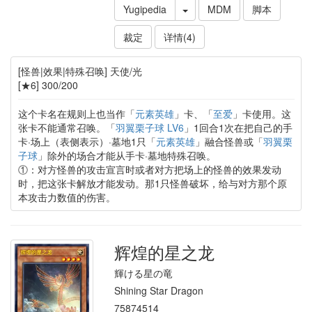
Yugipedia
MDM
脚本
裁定
详情(4)
[怪兽|效果|特殊召唤] 天使/光
[★6] 300/200
这个卡名在规则上也当作「
元素英雄
」卡、「
至爱
」卡使用。这
张卡不能通常召唤。「
羽翼栗子球 LV6
」1回合1次在把自己的手
卡·场上（表侧表示）·墓地1只「
元素英雄
」融合怪兽或「
羽翼栗
子球
」除外的场合才能从手卡·墓地特殊召唤。
①：对方怪兽的攻击宣言时或者对方把场上的怪兽的效果发动
时，把这张卡解放才能发动。那1只怪兽破坏，给与对方那个原
本攻击力数值的伤害。
辉煌的星之龙
輝ける星の竜
Shining Star Dragon
75874514