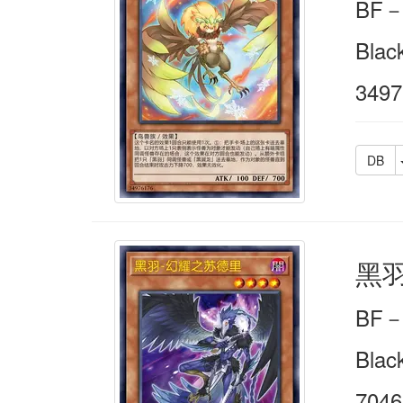
BF
Blac
3497
DB
黑
BF
Blac
7046