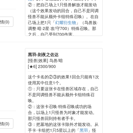
②：把自己场上1只怪兽解放才能发动
（这个效果发动的回合，自己不是同调
怪兽不能从额外卡组特殊召唤）。在自
情(0)
己场上把1只「
幻耀衍生物
」（鸟兽族·
调整·暗·2星·攻/守700）特殊召唤。那
之后，自己受到700伤害。
黑羽-刻夜之佐达
[怪兽|效果] 鸟兽/暗
[★6] 2300/900
这个卡名的②③的效果1回合只能有1次
使用其中任意1个。
①：只要这张卡在怪兽区域存在，自己
不是同调怪兽不能从额外卡组特殊召
唤。
②：这张卡召唤·特殊召唤成功的场
合，以场上1只怪兽为对象才能发动。
那只怪兽回到持有者手卡。
情(0)
③：把墓地的这张卡除外才能发动。从
手卡·卡组把1只5星以上的「
黑羽
」怪