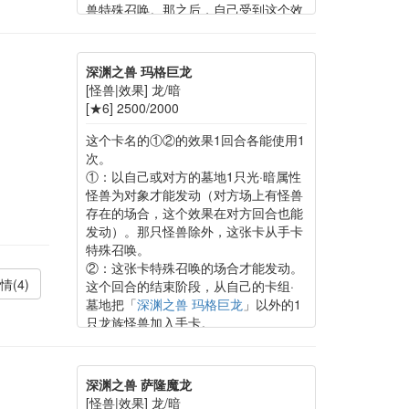
兽特殊召唤。那之后，自己受到这个效
果特殊召唤的怪兽的攻击力数值的伤
害。
深渊之兽 玛格巨龙
[怪兽|效果] 龙/暗
[★6] 2500/2000
这个卡名的①②的效果1回合各能使用1
次。
①：以自己或对方的墓地1只光·暗属性
怪兽为对象才能发动（对方场上有怪兽
存在的场合，这个效果在对方回合也能
发动）。那只怪兽除外，这张卡从手卡
特殊召唤。
②：这张卡特殊召唤的场合才能发动。
情(4)
这个回合的结束阶段，从自己的卡组·
墓地把「
深渊之兽 玛格巨龙
」以外的1
只龙族怪兽加入手卡。
深渊之兽 萨隆魔龙
[怪兽|效果] 龙/暗