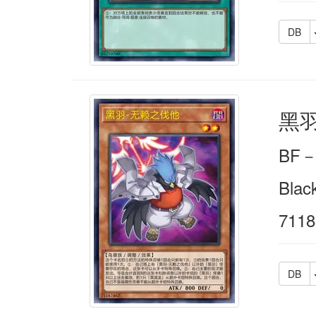
DB
黑
BF
Blac
7118
DB