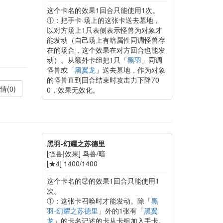
这个卡名的效果1回合只能使用1次。
①：把手卡·场上的这张卡送去墓地，
以对方场上1只表侧表示怪兽为对象才
能发动（自己场上有暗属性同调怪兽存
在的场合，这个效果在对方回合也能发
动）。从额外卡组把1只「
黑羽
」同调
怪兽或「
黑翼龙
」送去墓地，作为对象
的怪兽直到回合结束时攻击力下降70
情(0)
0，效果无效化。
黑羽-幻耀之苏德里
[怪兽|效果] 鸟兽/暗
[★4] 1400/1400
这个卡名的②的效果1回合只能使用1
次。
①：这张卡召唤时才能发动。除「
黑
羽-幻耀之苏德里
」外的1张有「
黑翼
龙
」的卡名记述的卡从卡组加入手卡。