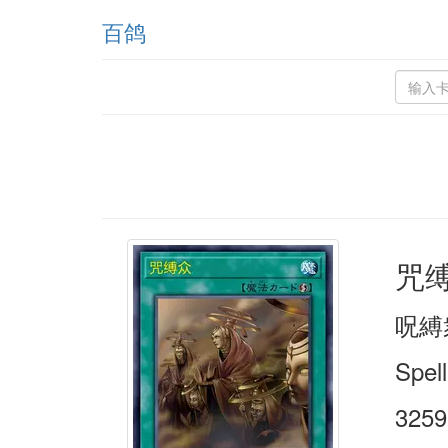
百鸽
咒
呪縛
Spel
3259