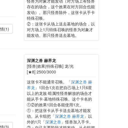
怪兽为对象才能发动（对方场上有怪兽
存在的场合，这个效果在对方回合也能
发动）。那只怪兽除外，这张卡从手卡
特殊召唤。
②：这张卡从场上送去墓地的场合，以
情(1)
对方场上1只特殊召唤的怪兽为对象才
能发动。那只怪兽送去墓地。
深渊之兽 赫界龙
[怪兽|效果|特殊召唤] 龙/光
[★8] 2500/3000
这张卡不能通常召唤。「
深渊之兽 赫
界龙
」1回合1次在把自己场上1只6星
以上的龙族·暗属性怪兽解放的场合才
能从手卡·墓地特殊召唤。这个卡名的
①②的效果1回合各能使用1次。
①：把这张卡从手卡送去墓地才能发
动。从卡组把「
深渊之兽 赫界龙
」以
外的1只「
深渊之兽
」怪兽加入手卡。
情(3)
②：自己主要阶段才能发动。从卡组把