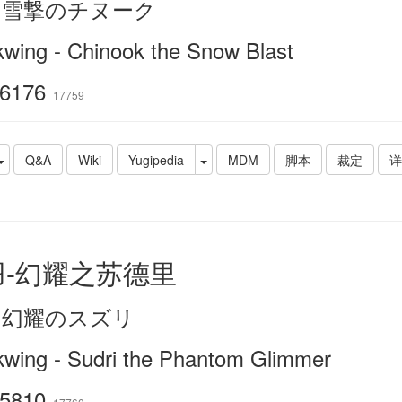
－雪撃のチヌーク
kwing - Chinook the Snow Blast
6176
17759
Q&A
Wiki
Yugipedia
MDM
脚本
裁定
详
羽-幻耀之苏德里
－幻耀のスズリ
kwing - Sudri the Phantom Glimmer
5810