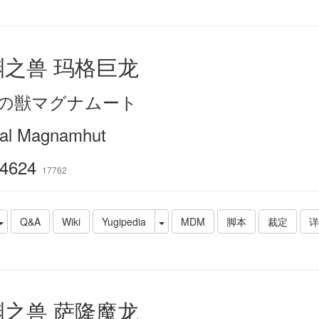
渊之兽 玛格巨龙
の獣マグナムート
ial Magnamhut
4624
17762
Q&A
Wiki
Yugipedia
MDM
脚本
裁定
详
渊之兽 萨隆魔龙