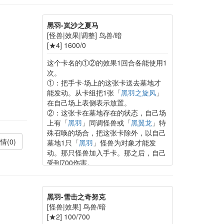
卡组特殊召唤。
黑羽-岚沙之夏马
[怪兽|效果|调整] 鸟兽/暗
[★4] 1600/0
这个卡名的①②的效果1回合各能使用1
次。
①：把手卡·场上的这张卡送去墓地才
能发动。从卡组把1张「
黑羽之旋风
」
在自己场上表侧表示放置。
②：这张卡在墓地存在的状态，自己场
上有「
黑羽
」同调怪兽或「
黑翼龙
」特
殊召唤的场合，把这张卡除外，以自己
情(0)
墓地1只「
黑羽
」怪兽为对象才能发
动。那只怪兽加入手卡。那之后，自己
受到700伤害。
黑羽-雪击之奇努克
[怪兽|效果] 鸟兽/暗
[★2] 100/700