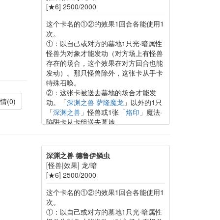
[★6] 2500/2000
这个卡名的①②的效果1回合各能使用1
次。
①：以自己或对方的墓地1只光·暗属性
怪兽为对象才能发动（对方场上有怪兽
存在的场合，这个效果在对方回合也能
发动）。那只怪兽除外，这张卡从手卡
特殊召唤。
②：这张卡被送去墓地的场合才能发
情(0)
动。「
深渊之兽 萨隆魔龙
」以外的1只
「
深渊之兽
」怪兽或1张「
烙印
」魔法·
陷阱卡从卡组送去墓地。
深渊之兽 德鲁伊鳞虫
[怪兽|效果] 龙/暗
[★6] 2500/2000
这个卡名的①②的效果1回合各能使用1
次。
①：以自己或对方的墓地1只光·暗属性