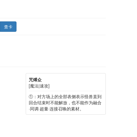
查卡
咒缚众
[魔法|速攻]
①：对方场上的全部表侧表示怪兽直到
回合结束时不能解放，也不能作为融合
·同调·超量·连接召唤的素材。