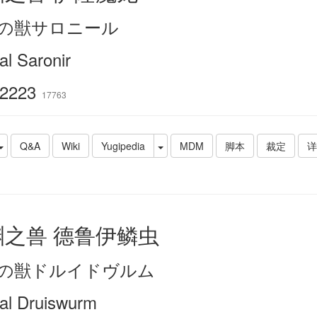
の獣サロニール
al Saronir
2223
17763
Q&A
Wiki
Yugipedia
MDM
脚本
裁定
详
渊之兽 德鲁伊鳞虫
の獣ドルイドヴルム
ial Druiswurm