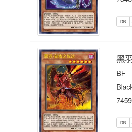
DB
黑
BF
Blac
7459
DB