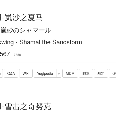
羽-岚沙之夏马
－嵐砂のシャマール
kwing - Shamal the Sandstorm
567
17758
Q&A
Wiki
Yugipedia
MDM
脚本
裁定
详
羽-雪击之奇努克