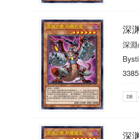
深
深淵
Byst
3385
DB
深