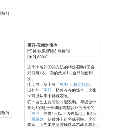
情(1)
黑羽-无赖之伐他
[怪兽|效果|调整] 鸟兽/暗
[★2] 800/0
这个卡名的①的方法的特殊召唤1回合
只能有1次，②的效果1回合只能使用1
次。
①：自己场上有「
黑羽-无赖之伐他
」
以外的「
黑羽
」怪兽存在的场合，这张
卡可以从手卡特殊召唤。
②：自己主要阶段才能发动。等级合计
直到8的这张卡和除调整以外的卡组的
情(2)
「
黑羽
」怪兽1只以上送去墓地，把1只
「
黑翼龙
」从额外卡组特殊召唤。这个
回合，自己不是暗属性怪兽不能从额外