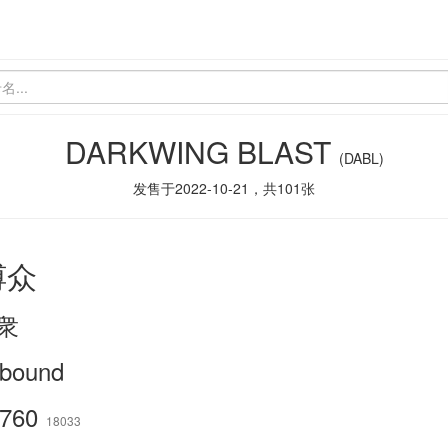
DARKWING BLAST
(DABL)
发售于
2022-10-21
，共
101
张
缚众
衆
lbound
760
18033