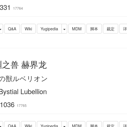
331
17764
Q&A
Wiki
Yugipedia
MDM
脚本
裁定
详
渊之兽 赫界龙
の獣ルベリオン
ystial Lubellion
1036
17765
Q&A
Wiki
Yugipedia
MDM
脚本
裁定
详