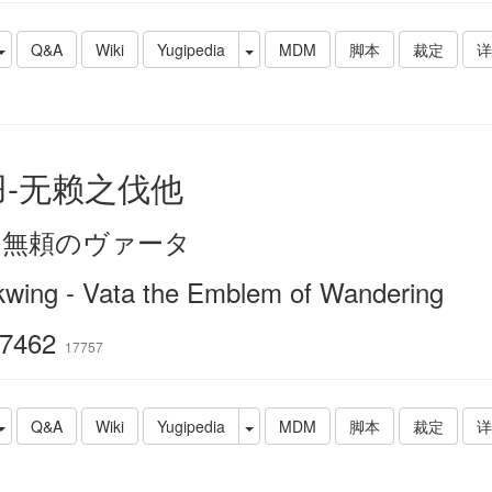
Q&A
Wiki
Yugipedia
MDM
脚本
裁定
详
羽-无赖之伐他
－無頼のヴァータ
kwing - Vata the Emblem of Wandering
7462
17757
Q&A
Wiki
Yugipedia
MDM
脚本
裁定
详