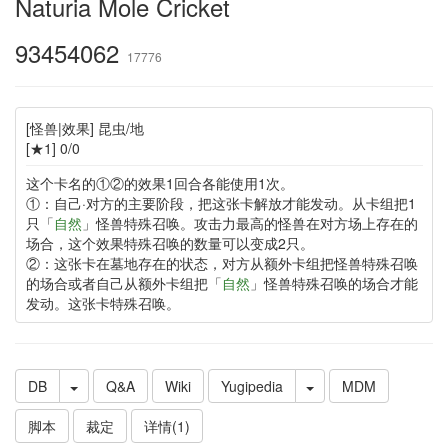
Naturia Mole Cricket
93454062
17776
[怪兽|效果] 昆虫/地
[★1] 0/0
这个卡名的①②的效果1回合各能使用1次。
①：自己·对方的主要阶段，把这张卡解放才能发动。从卡组把1
只「
自然
」怪兽特殊召唤。攻击力最高的怪兽在对方场上存在的
场合，这个效果特殊召唤的数量可以变成2只。
②：这张卡在墓地存在的状态，对方从额外卡组把怪兽特殊召唤
的场合或者自己从额外卡组把「
自然
」怪兽特殊召唤的场合才能
发动。这张卡特殊召唤。
DB
Q&A
Wiki
Yugipedia
MDM
脚本
裁定
详情(1)