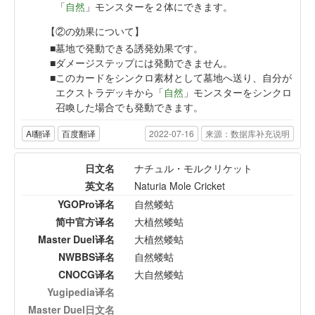
「
自然
」モンスターを２体にできます。
【②の効果について】
墓地で発動できる誘発効果です。
ダメージステップには発動できません。
このカードをシンクロ素材として墓地へ送り、自分が
エクストラデッキから「
自然
」モンスターをシンクロ
召喚した場合でも発動できます。
AI翻译
百度翻译
2022-07-16
来源：数据库补充说明
日文名
ナチュル・モルクリケット
英文名
Naturia Mole Cricket
YGOPro译名
自然蝼蛄
简中官方译名
大植然蝼蛄
Master Duel译名
大植然蝼蛄
NWBBS译名
自然蝼蛄
CNOCG译名
大自然蝼蛄
Yugipedia译名
Master Duel日文名