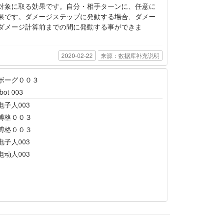
対象に取る効果です。自分・相手ターンに、任意に
果です。ダメージステップに発動する場合、ダメー
ダメージ計算前までの間に発動する事ができま
2020-02-22
来源：数据库补充说明
ボーグ００３
bot 003
电子人003
博格００３
博格００３
电子人003
电动人003