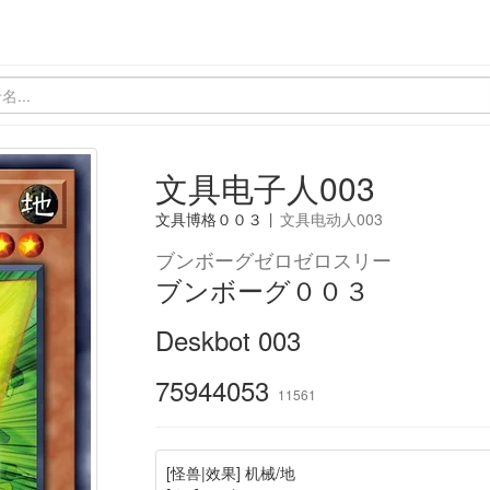
文具电子人003
文具博格００３
|
文具电动人003
ブンボーグゼロゼロスリー
ブンボーグ００３
Deskbot 003
75944053
11561
[怪兽|效果] 机械/地