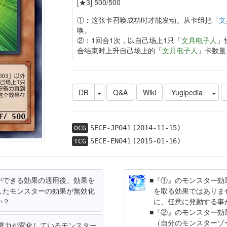
[★3] 500/500
①：这张卡召唤成功时才能发动。从卡组把「
文
唤。
②：1回合1次，以自己场上1只「
文具电子人
」
合结束时上升自己场上的「
文具电子人
」卡数量
DB
Q&A
Wiki
Yugipedia
SECE-JP041
(2014-11-15)
OCG
SECE-EN041
(2015-01-16)
TCG
ができる効果の適用後、効果を
『①』のモンスター効
したモンスターの効果が無効化
を取る効果ではありま
か？
に、任意に発動する事
『②』のモンスター効
（自分のモンスターゾ
撃力が変化しているモンスター