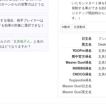
いたモンスター１体を
のターンからの攻撃力はどうな
発動する事ができる効
ジステップ開始時から
す。）
在する場合、相手プレイヤーは
ドを効果の対象に選択できなく
AI翻译
百度翻译
日文名
ブン
ールドの「
文具电子人
」と名の
英文名
Desk
力はどうなりますか？
YGOPro译名
文具
简中官方译名
文具
Master Duel译名
文具
NWBBS译名
文具
CNOCG译名
文具
Yugipedia译名
Master Duel日文名
Master Duel英文名