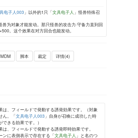
具电子人003
」以外的1只「
文具电子人
」怪兽特殊召
怪兽为对象才能发动。那只怪兽的攻击力·守备力直到回
×500。这个效果在对方回合也能发动。
MDM
脚本
裁定
详情(4)
果は、フィールドで発動する誘発効果です。（対象
せん。「
文具电子人003
」自身が召喚に成功した時
ができる効果です。）
果は、フィールドで発動する誘発即時効果です。
ーンに表側表示で存在する「
文具电子人
」と名のつ