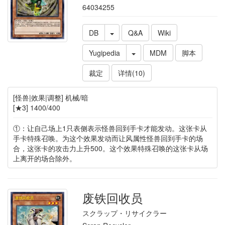
64034255
DB
Q&A
Wiki
Yugipedia
MDM
脚本
裁定
详情(10)
[怪兽|效果|调整] 机械/暗
[★3] 1400/400
①：让自己场上1只表侧表示怪兽回到手卡才能发动。这张卡从
手卡特殊召唤。为这个效果发动而让风属性怪兽回到手卡的场
合，这张卡的攻击力上升500。这个效果特殊召唤的这张卡从场
上离开的场合除外。
废铁回收员
スクラップ・リサイクラー