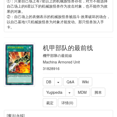
①：只要自己场上有7星以上的机械族怪兽存在，对方不能选择
自己场上的6星以下的机械族怪兽作为攻击对象，也不能作为效
果的对象。
②：自己场上的表侧表示的机械族怪兽被战斗·效果破坏的场合，
以自己墓地1只机械族怪兽为对象才能发动。那只怪兽加入手
卡。
机甲部队的最前线
機甲部隊の最前線
Machina Armored Unit
31828916
DB
Q&A
Wiki
Yugipedia
MDM
脚本
裁定
详情(0)
[魔法|永续]