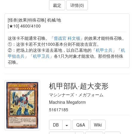
裁定
详情(0)
[怪兽|效果|特殊召唤] 机械/地
[★10] 4600/4100
这张卡不能通常召唤。「
督战官 科文顿
」的效果才能特殊召唤。
①：这张卡若不支付1000基本分则不能攻击宣言。
②：把场上的这张卡送去墓地，以自己墓地的「
机甲士兵
」「
机
甲狙击兵
」「
机甲卫兵
」各1只为对象才能发动。那些怪兽特殊
召唤。
机甲部队·超大变形
マシンナーズ・メガフォーム
Machina Megaform
51617185
DB
Q&A
Wiki