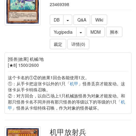
23469398
DB
Q&A
Wiki
Yugipedia
MDM
脚本
裁定
详情(0)
[怪兽|效果] 机械/地
[★8] 1500/2600
这个卡名的①②的效果1回合各能使用1次。
①：从手卡把这张卡以外的1只「
机甲
」怪兽丢弃才能发动。这
张卡从手卡特殊召唤。
②：对方回合，以自己场上1只机械族怪兽为对象才能发动。和
那只怪兽卡名不同并持有那只怪兽的等级以下的等级的1只「
机
甲
」怪兽从卡组特殊召唤，作为对象的怪兽破坏。
机甲放射兵