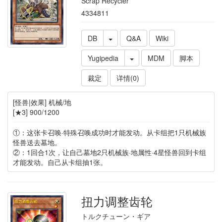
Scrap Recycler
4334811
DB
Q&A
Wiki
Yugipedia
MDM
脚本
裁定
详情(0)
[怪兽|效果] 机械/地
[★3] 900/1200
①：这张卡召唤·特殊召唤成功时才能发动。从卡组把1只机械族
怪兽送去墓地。
②：1回合1次，让自己墓地2只机械族·地属性·4星怪兽回到卡组
才能发动。自己从卡组抽1张。
扭力调整齿轮
トルクチューン・ギア