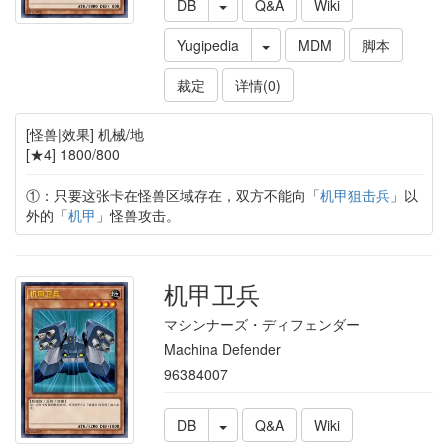
DB
Q&A
Wiki
Yugipedia
MDM
脚本
裁定
详情(0)
[怪兽|效果] 机械/地
[★4] 1800/800
①：只要这张卡在怪兽区域存在，双方不能向「
机甲狙击兵
」以
外的「
机甲
」怪兽攻击。
机甲卫兵
マシンナーズ・ディフェンダー
Machina Defender
96384007
DB
Q&A
Wiki