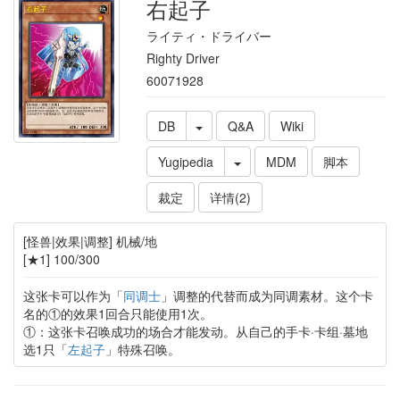
右起子
ライティ・ドライバー
Righty Driver
60071928
DB
Q&A
Wiki
Yugipedia
MDM
脚本
裁定
详情(2)
[怪兽|效果|调整] 机械/地
[★1] 100/300
这张卡可以作为「
同调士
」调整的代替而成为同调素材。这个卡
名的①的效果1回合只能使用1次。
①：这张卡召唤成功的场合才能发动。从自己的手卡·卡组·墓地
选1只「
左起子
」特殊召唤。