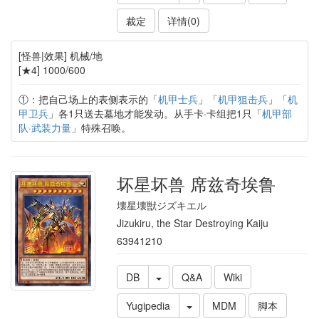
裁定
详情(0)
[怪兽|效果] 机械/地
[★4] 1000/600
①：把自己场上的表侧表示的「
机甲士兵
」「
机甲狙击兵
」「
机
甲卫兵
」各1只送去墓地才能发动。从手卡·卡组把1只「
机甲部
队·武装力量
」特殊召唤。
坏星坏兽 席兹奇埃鲁
壊星壊獣ジズキエル
Jizukiru, the Star Destroying Kaiju
63941210
DB
Q&A
Wiki
Yugipedia
MDM
脚本