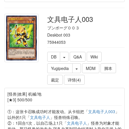
文具电子人003
ブンボーグ００３
Deskbot 003
75944053
DB
Q&A
Wiki
Yugipedia
MDM
脚本
裁定
详情(4)
[怪兽|效果] 机械/地
[★3] 500/500
①：这张卡召唤成功时才能发动。从卡组把「
文具电子人003
」
以外的1只「
文具电子人
」怪兽特殊召唤。
②：1回合1次，以自己场上1只「
文具电子人
」怪兽为对象才能
发动。那只怪兽的攻击力·守备力直到回合结束时上升自己场上的