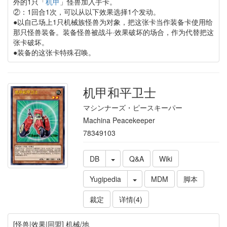
外的1只「
机甲
」怪兽加入手卡。
②：1回合1次，可以从以下效果选择1个发动。
●以自己场上1只机械族怪兽为对象，把这张卡当作装备卡使用给
那只怪兽装备。装备怪兽被战斗·效果破坏的场合，作为代替把这
张卡破坏。
●装备的这张卡特殊召唤。
机甲和平卫士
マシンナーズ・ピースキーパー
Machina Peacekeeper
78349103
DB
Q&A
Wiki
Yugipedia
MDM
脚本
裁定
详情(4)
[怪兽|效果|同盟] 机械/地