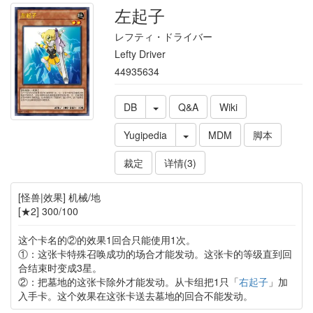
左起子
レフティ・ドライバー
Lefty Driver
44935634
DB
Q&A
Wiki
Yugipedia
MDM
脚本
裁定
详情(3)
[怪兽|效果] 机械/地
[★2] 300/100
这个卡名的②的效果1回合只能使用1次。
①：这张卡特殊召唤成功的场合才能发动。这张卡的等级直到回
合结束时变成3星。
②：把墓地的这张卡除外才能发动。从卡组把1只「
右起子
」加
入手卡。这个效果在这张卡送去墓地的回合不能发动。