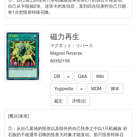
自己从卡组抽2张。这张卡的发动后，直到回合结束时自己只能
有1次把怪兽特殊召唤。
磁力再生
マグネット・リバース
Magnet Reverse
80352158
DB
Q&A
Wiki
Yugipedia
MDM
脚本
裁定
详情(2)
[魔法|速攻]
①：从自己墓地的怪兽以及除外的自己怪兽之中以1只机械族·岩
石族的不能通常召唤的怪兽为对象才能发动。那只怪兽特殊召