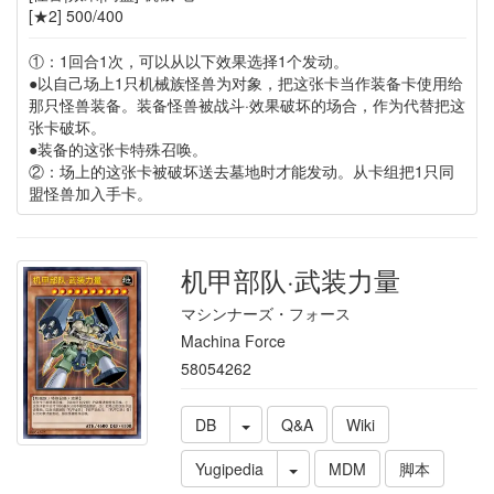
[★2] 500/400
①：1回合1次，可以从以下效果选择1个发动。
●以自己场上1只机械族怪兽为对象，把这张卡当作装备卡使用给
那只怪兽装备。装备怪兽被战斗·效果破坏的场合，作为代替把这
张卡破坏。
●装备的这张卡特殊召唤。
②：场上的这张卡被破坏送去墓地时才能发动。从卡组把1只同
盟怪兽加入手卡。
机甲部队·武装力量
マシンナーズ・フォース
Machina Force
58054262
DB
Q&A
Wiki
Yugipedia
MDM
脚本