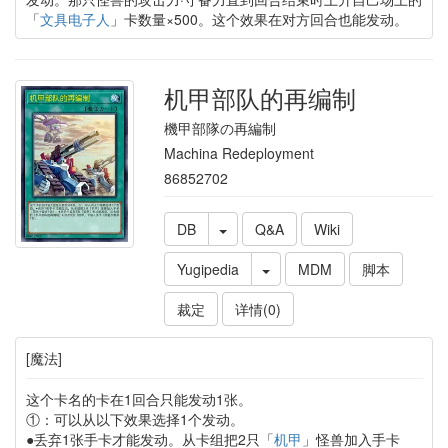
「
文具电子人
」卡数量×500。这个效果在对方回合也能发动。
机甲部队的再编制
機甲部隊の再編制
Machina Redeployment
86852702
DB
Q&A
Wiki
Yugipedia
MDM
脚本
裁定
详情(0)
[魔法]
这个卡名的卡在1回合只能发动1张。
①：可以从以下效果选择1个发动。
●丢弃1张手卡才能发动。从卡组把2只「
机甲
」怪兽加入手卡