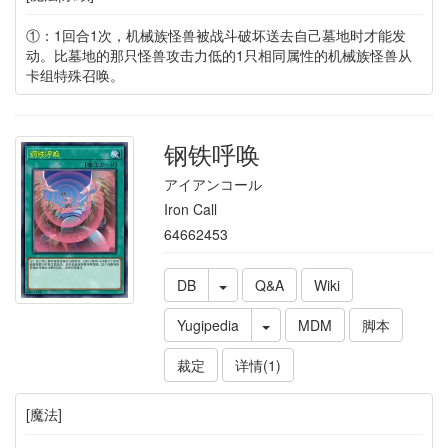
①：1回合1次，机械族怪兽被战斗破坏送去自己墓地时才能发
动。比墓地的那只怪兽攻击力低的1只相同属性的机械族怪兽从
卡组特殊召唤。
钢铁呼唤
アイアンコール
Iron Call
64662453
DB
Q&A
Wiki
Yugipedia
MDM
脚本
裁定
详情(1)
[魔法]