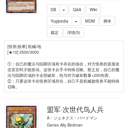
DB
Q&A
Wiki
Yugipedia
MDM
脚本
裁定
详情(5)
[怪兽|效果] 机械/地
[★10] 2500/3000
①：自己的魔法与陷阱区域有卡存在的场合，对方怪兽的直接攻
击宣言时才能发动。这张卡从手卡特殊召唤。那之后，自己的魔
法与陷阱区域的卡全部破坏，给与对方破坏数量×200伤害。
②：只要这张卡在怪兽区域存在，自己不是机械族怪兽不能特殊
召唤。
盟军·次世代鸟人兵
A・ジェネクス・バードマン
Genex Ally Birdman