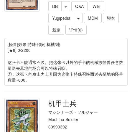
DB
Q&A
Wiki
Yugipedia
MDM
脚本
裁定
详情(0)
[怪兽|效果|特殊召唤] 机械/地
[★8] 0/2200
这张卡不能通常召唤。把这张卡以外的手卡的机械族怪兽任意数
量送去墓地的场合可以特殊召唤。
①：这张卡的攻击力上升因为这张卡特殊召唤而送去墓地的怪兽
数量×800。
机甲士兵
マシンナーズ・ソルジャー
Machina Soldier
60999392