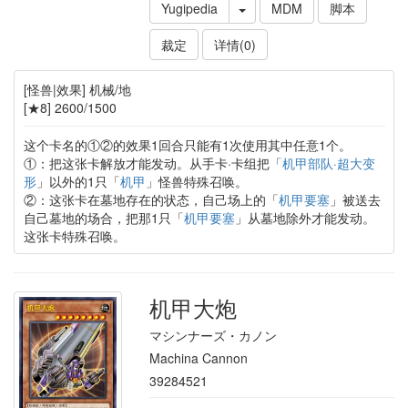
Yugipedia
MDM
脚本
裁定
详情(0)
[怪兽|效果] 机械/地
[★8] 2600/1500
这个卡名的①②的效果1回合只能有1次使用其中任意1个。
①：把这张卡解放才能发动。从手卡·卡组把「
机甲部队·超大变
形
」以外的1只「
机甲
」怪兽特殊召唤。
②：这张卡在墓地存在的状态，自己场上的「
机甲要塞
」被送去
自己墓地的场合，把那1只「
机甲要塞
」从墓地除外才能发动。
这张卡特殊召唤。
机甲大炮
マシンナーズ・カノン
Machina Cannon
39284521