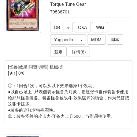
Torque Tune Gear
79538761
DB
Q&A
Wiki
Yugipedia
MDM
脚本
裁定
详情(8)
[怪兽|效果|同盟|调整] 机械/光
[★1] 0/0
①：1回合1次，可以从以下效果选择1个发动。
●以自己场上1只表侧表示怪兽为对象，把这张卡当作装备卡使用
给那只怪兽装备。装备怪兽被战斗·效果破坏的场合，作为代替把
这张卡破坏。
●装备的这张卡特殊召唤。
②：装备怪兽的攻击力·守备力上升500，当作调整使用。