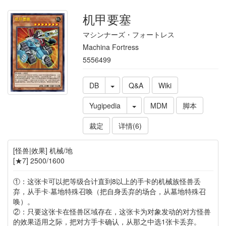
机甲要塞
マシンナーズ・フォートレス
Machina Fortress
5556499
DB
Q&A
Wiki
Yugipedia
MDM
脚本
裁定
详情(6)
[怪兽|效果] 机械/地
[★7] 2500/1600
①：这张卡可以把等级合计直到8以上的手卡的机械族怪兽丢
弃，从手卡·墓地特殊召唤（把自身丢弃的场合，从墓地特殊召
唤）。
②：只要这张卡在怪兽区域存在，这张卡为对象发动的对方怪兽
的效果适用之际，把对方手卡确认，从那之中选1张卡丢弃。