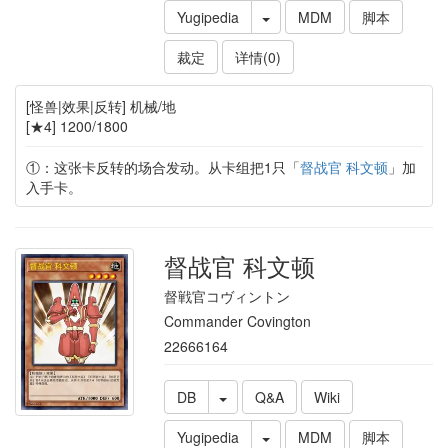
Yugipedia
MDM
脚本
裁定
详情(0)
[怪兽|效果|反转] 机械/地
[★4] 1200/1800
①：这张卡反转的场合发动。从卡组把1只「
督战官 科文顿
」加
入手卡。
督战官 科文顿
督戦官コヴィントン
Commander Covington
22666164
DB
Q&A
Wiki
Yugipedia
MDM
脚本