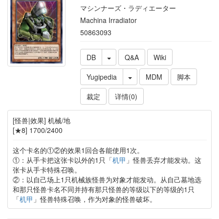
マシンナーズ・ラディエーター
Machina Irradiator
50863093
DB
Q&A
Wiki
Yugipedia
MDM
脚本
裁定
详情(0)
[怪兽|效果] 机械/地
[★8] 1700/2400
这个卡名的①②的效果1回合各能使用1次。
①：从手卡把这张卡以外的1只「
机甲
」怪兽丢弃才能发动。这
张卡从手卡特殊召唤。
②：以自己场上1只机械族怪兽为对象才能发动。从自己墓地选
和那只怪兽卡名不同并持有那只怪兽的等级以下的等级的1只
「
机甲
」怪兽特殊召唤，作为对象的怪兽破坏。