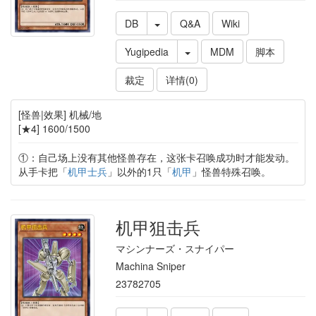
DB
Q&A
Wiki
Yugipedia
MDM
脚本
裁定
详情(0)
[怪兽|效果] 机械/地
[★4] 1600/1500
①：自己场上没有其他怪兽存在，这张卡召唤成功时才能发动。
从手卡把「
机甲士兵
」以外的1只「
机甲
」怪兽特殊召唤。
机甲狙击兵
マシンナーズ・スナイパー
Machina Sniper
23782705