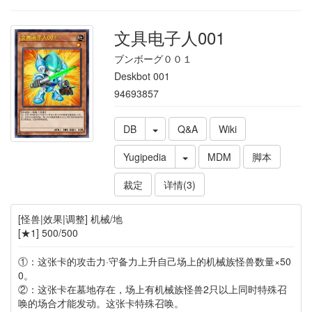
文具电子人001
ブンボーグ００１
Deskbot 001
94693857
DB
Q&A
Wiki
Yugipedia
MDM
脚本
裁定
详情(3)
[怪兽|效果|调整] 机械/地
[★1] 500/500
①：这张卡的攻击力·守备力上升自己场上的机械族怪兽数量×50
0。
②：这张卡在墓地存在，场上有机械族怪兽2只以上同时特殊召
唤的场合才能发动。这张卡特殊召唤。