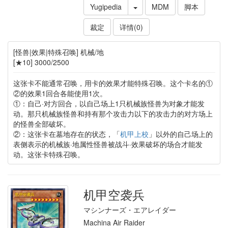
Yugipedia
MDM
脚本
裁定
详情(0)
[怪兽|效果|特殊召唤] 机械/地
[★10] 3000/2500
这张卡不能通常召唤，用卡的效果才能特殊召唤。这个卡名的①
②的效果1回合各能使用1次。
①：自己·对方回合，以自己场上1只机械族怪兽为对象才能发
动。那只机械族怪兽和持有那个攻击力以下的攻击力的对方场上
的怪兽全部破坏。
②：这张卡在墓地存在的状态，「
机甲上校
」以外的自己场上的
表侧表示的机械族·地属性怪兽被战斗·效果破坏的场合才能发
动。这张卡特殊召唤。
机甲空袭兵
マシンナーズ・エアレイダー
Machina Air Raider