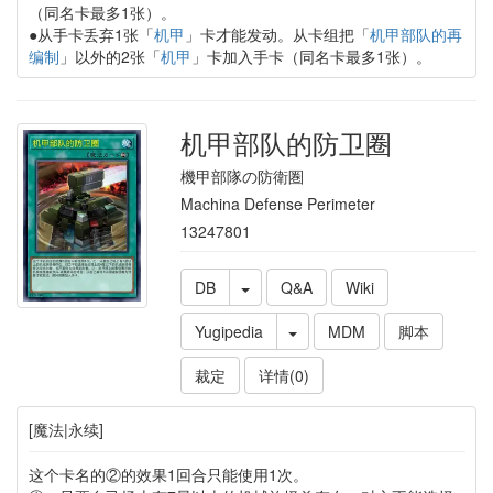
（同名卡最多1张）。
●从手卡丢弃1张「
机甲
」卡才能发动。从卡组把「
机甲部队的再
编制
」以外的2张「
机甲
」卡加入手卡（同名卡最多1张）。
机甲部队的防卫圈
機甲部隊の防衛圏
Machina Defense Perimeter
13247801
DB
Q&A
Wiki
Yugipedia
MDM
脚本
裁定
详情(0)
[魔法|永续]
这个卡名的②的效果1回合只能使用1次。