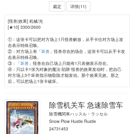
裁定
详情(11)
[怪兽|效果] 机械/光
[★10] 3300/2600
①：这张卡可以把对方场上1只怪兽解放，从手卡往对方场上攻
击表示特殊召唤。
②：对方场上有「
坏兽
」怪兽存在的场合，这张卡可以从手卡攻
击表示特殊召唤。
③：「
坏兽
」怪兽在自己场上只能有1只表侧表示存在。
④：只以卡1张为对象的魔法·陷阱·怪兽的效果发动时，把自己·
对方场上3个坏兽指示物取除才能发动。那个效果无效。那之
后，可以把场上1张卡破坏。
除雪机关车 急速除雪车
除雪機関車ハッスル・ラッセル
Snow Plow Hustle Rustle
24731453