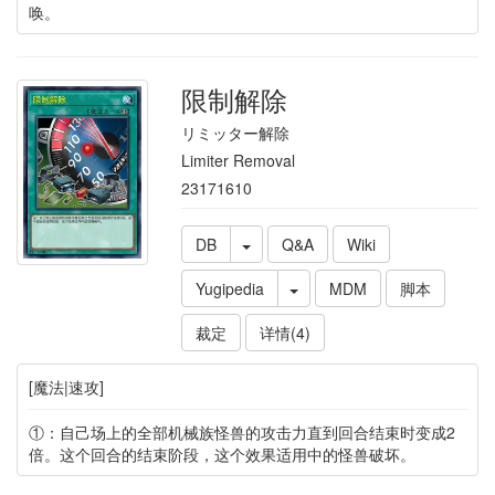
唤。
限制解除
リミッター解除
Limiter Removal
23171610
DB
Q&A
Wiki
Yugipedia
MDM
脚本
裁定
详情(4)
[魔法|速攻]
①：自己场上的全部机械族怪兽的攻击力直到回合结束时变成2
倍。这个回合的结束阶段，这个效果适用中的怪兽破坏。