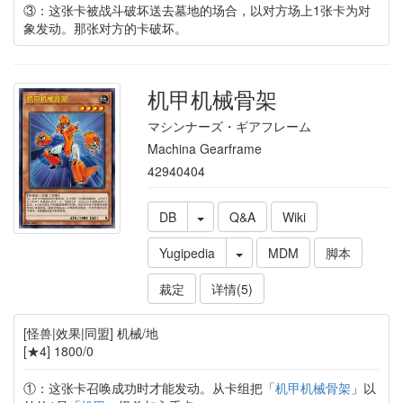
③：这张卡被战斗破坏送去墓地的场合，以对方场上1张卡为对
象发动。那张对方的卡破坏。
机甲机械骨架
マシンナーズ・ギアフレーム
Machina Gearframe
42940404
DB
Q&A
Wiki
Yugipedia
MDM
脚本
裁定
详情(5)
[怪兽|效果|同盟] 机械/地
[★4] 1800/0
①：这张卡召唤成功时才能发动。从卡组把「
机甲机械骨架
」以