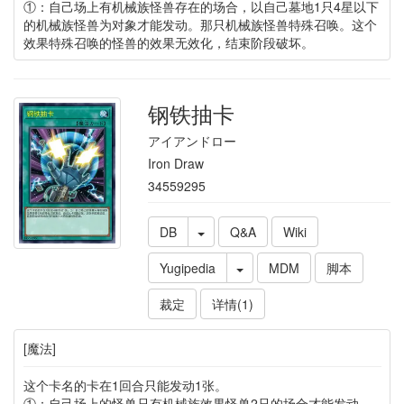
①：自己场上有机械族怪兽存在的场合，以自己墓地1只4星以下
的机械族怪兽为对象才能发动。那只机械族怪兽特殊召唤。这个
效果特殊召唤的怪兽的效果无效化，结束阶段破坏。
钢铁抽卡
アイアンドロー
Iron Draw
34559295
DB
Q&A
Wiki
Yugipedia
MDM
脚本
裁定
详情(1)
[魔法]
这个卡名的卡在1回合只能发动1张。
①：自己场上的怪兽只有机械族效果怪兽2只的场合才能发动。