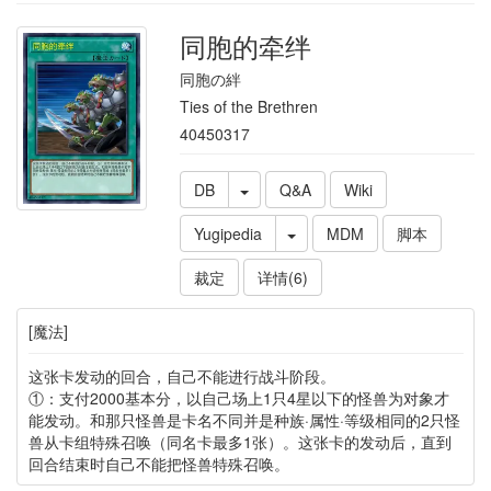
同胞的牵绊
同胞の絆
Ties of the Brethren
40450317
DB
Q&A
Wiki
Yugipedia
MDM
脚本
裁定
详情(6)
[魔法]
这张卡发动的回合，自己不能进行战斗阶段。
①：支付2000基本分，以自己场上1只4星以下的怪兽为对象才
能发动。和那只怪兽是卡名不同并是种族·属性·等级相同的2只怪
兽从卡组特殊召唤（同名卡最多1张）。这张卡的发动后，直到
回合结束时自己不能把怪兽特殊召唤。