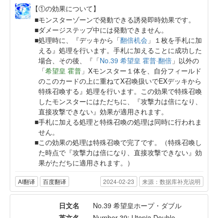
【①の効果について】
モンスターゾーンで発動できる誘発即時効果です。
ダメージステップ中には発動できません。
処理時に、『デッキから「
翻倍机会
」１枚を手札に加
える』処理を行います。手札に加えることに成功した
場合、その後、『「
No.39 希望皇 霍普·翻倍
」以外の
「
希望皇 霍普
」Xモンスター１体を、自分フィールド
のこのカードの上に重ねてX召喚扱いでEXデッキから
特殊召喚する』処理を行います。この効果で特殊召喚
したモンスターにはただちに、『攻撃力は倍になり、
直接攻撃できない』効果が適用されます。
手札に加える処理と特殊召喚の処理は同時に行われま
せん。
この効果の処理は特殊召喚で完了です。（特殊召喚し
た時点で『攻撃力は倍になり、直接攻撃できない』効
果がただちに適用されます。）
AI翻译
百度翻译
2024-02-23
来源：数据库补充说明
日文名
No.39 希望皇ホープ・ダブル
英文名
Number 39: Utopia Double