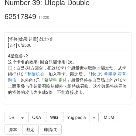
Number 39: Utopia Double
62517849
14220
[怪兽|效果|超量] 战士/光
[☆4] 0/2500
4星怪兽×2
这个卡名的效果1回合只能使用1次。
①：自己·对方回合，把这张卡1个超量素材取除才能发动。从卡
组把1张「
翻倍机会
」加入手卡。那之后，「
No.39 希望皇 霍普·
翻倍
」以外的1只「
希望皇 霍普
」超量怪兽在自己场上的这张卡
上面重叠当作超量召唤从额外卡组特殊召唤。这个效果特殊召唤
的怪兽的攻击力变成2倍，不能直接攻击。
DB
Q&A
Wiki
Yugipedia
MDM
脚本
裁定
详情(3)