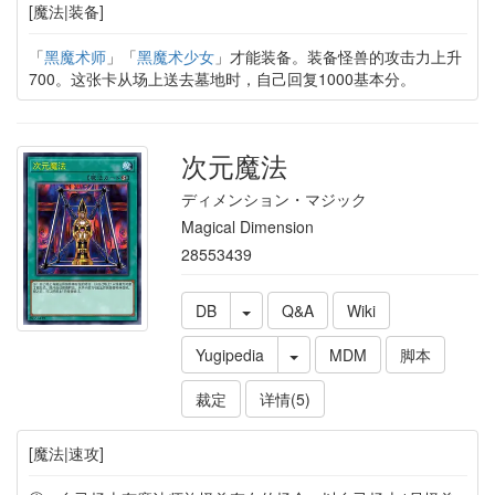
[魔法|装备]
「
黑魔术师
」「
黑魔术少女
」才能装备。装备怪兽的攻击力上升
700。这张卡从场上送去墓地时，自己回复1000基本分。
次元魔法
ディメンション・マジック
Magical Dimension
28553439
DB
Q&A
Wiki
Yugipedia
MDM
脚本
裁定
详情(5)
[魔法|速攻]