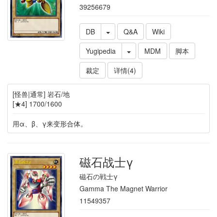
39256679
DB
Q&A
Wiki
Yugipedia
MDM
脚本
裁定
详情(4)
[怪兽|通常] 岩石/地
[★4] 1700/1600
用α、β、γ来变形合体。
磁石战士γ
磁石の戦士γ
Gamma The Magnet Warrior
11549357