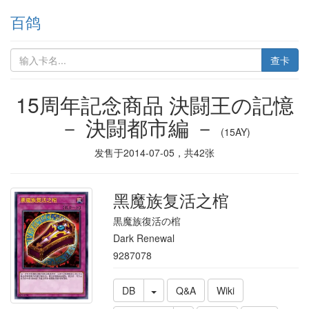
百鸽
查卡
15周年記念商品 決闘王の記憶
－ 決闘都市編 －
(15AY)
发售于
2014-07-05
，共
42
张
黑魔族复活之棺
黒魔族復活の棺
Dark Renewal
9287078
DB
Q&A
Wiki