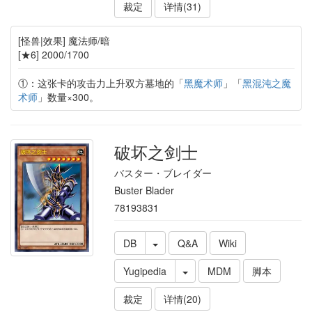
裁定
详情(31)
[怪兽|效果] 魔法师/暗
[★6] 2000/1700
①：这张卡的攻击力上升双方墓地的「
黑魔术师
」「
黑混沌之魔
术师
」数量×300。
破坏之剑士
バスター・ブレイダー
Buster Blader
78193831
DB
Q&A
Wiki
Yugipedia
MDM
脚本
裁定
详情(20)