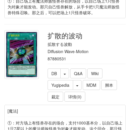
①：自己场上有魔法师族怪兽存在的场合，以自己场上1只怪兽
为对象才能发动。那只自己怪兽解放，从手卡把1只魔法师族怪
兽特殊召唤。那之后，可以把场上1只怪兽破坏。
扩散的波动
拡散する波動
Diffusion Wave-Motion
87880531
DB
Q&A
Wiki
Yugipedia
MDM
脚本
裁定
详情(0)
[魔法]
①：对方场上有怪兽存在的场合，支付1000基本分，以自己场上
1只7星以上的魔法师族怪兽为对象才能发动。这个回合，那只怪