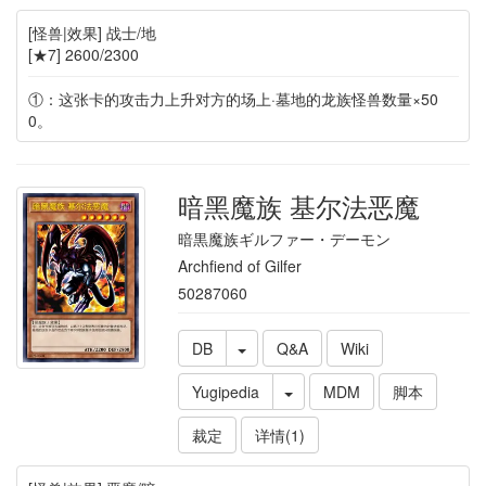
[怪兽|效果] 战士/地
[★7] 2600/2300
①：这张卡的攻击力上升对方的场上·墓地的龙族怪兽数量×50
0。
暗黑魔族 基尔法恶魔
暗黒魔族ギルファー・デーモン
Archfiend of Gilfer
50287060
DB
Q&A
Wiki
Yugipedia
MDM
脚本
裁定
详情(1)