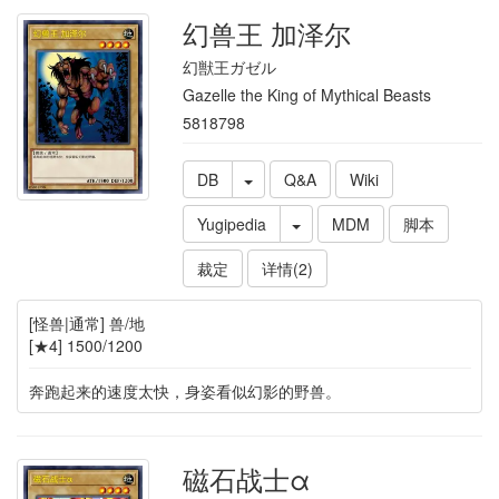
幻兽王 加泽尔
幻獣王ガゼル
Gazelle the King of Mythical Beasts
5818798
DB
Q&A
Wiki
Yugipedia
MDM
脚本
裁定
详情(2)
[怪兽|通常] 兽/地
[★4] 1500/1200
奔跑起来的速度太快，身姿看似幻影的野兽。
磁石战士α