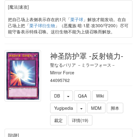
[魔法|速攻]
把自己场上表侧表示存在的1只「
栗子球
」解放才能发动。在自
己场上把「
栗子球衍生物
」（恶魔族·暗·1星·攻300/守200）尽可
能守备表示特殊召唤。这衍生物不能为上级召唤而解放。
神圣防护罩 -反射镜力-
聖なるバリア －ミラーフォース－
Mirror Force
44095762
DB
Q&A
Wiki
Yugipedia
MDM
脚本
裁定
详情(19)
[陷阱]