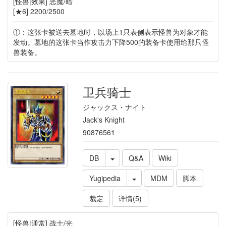
[怪兽|效果] 恶魔/暗
[★6] 2200/2500
①：这张卡被送去墓地时，以场上1只表侧表示怪兽为对象才能
发动。墓地的这张卡当作攻击力下降500的装备卡使用给那只怪
兽装备。
卫兵骑士
ジャックス・ナイト
Jack's Knight
90876561
DB
Q&A
Wiki
Yugipedia
MDM
脚本
裁定
详情(5)
[怪兽|通常] 战士/光