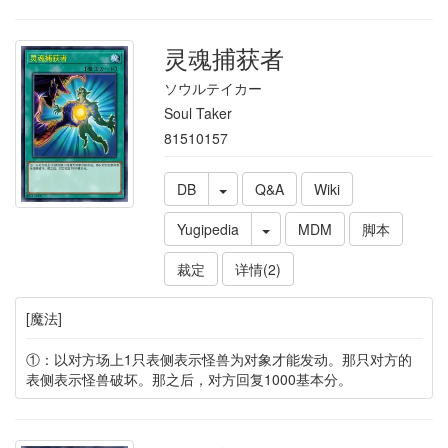
灵魂捕获者
ソウルテイカー
Soul Taker
81510157
DB
Q&A
Wiki
Yugipedia
MDM
脚本
裁定
详情(2)
[魔法]
①：以对方场上1只表侧表示怪兽为对象才能发动。那只对方的
表侧表示怪兽破坏。那之后，对方回复1000基本分。