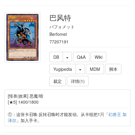
巴风特
バフォメット
Berfomet
77207191
DB
Q&A
Wiki
Yugipedia
MDM
脚本
裁定
详情(1)
[怪兽|效果] 恶魔/暗
[★5] 1400/1800
①：这张卡召唤·反转召唤时才能发动。从卡组把1只「
幻兽王 加
泽尔
」加入手卡。