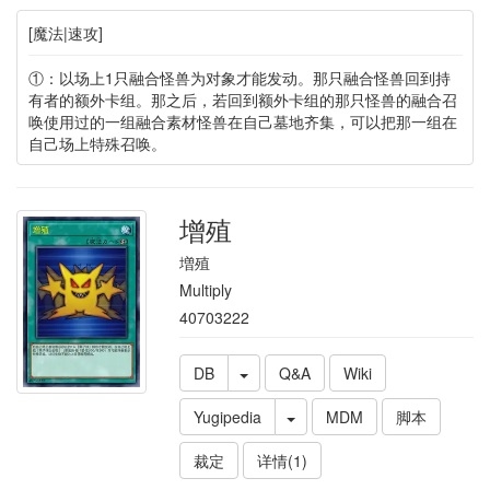
[魔法|速攻]
①：以场上1只融合怪兽为对象才能发动。那只融合怪兽回到持
有者的额外卡组。那之后，若回到额外卡组的那只怪兽的融合召
唤使用过的一组融合素材怪兽在自己墓地齐集，可以把那一组在
自己场上特殊召唤。
增殖
増殖
Multiply
40703222
DB
Q&A
Wiki
Yugipedia
MDM
脚本
裁定
详情(1)