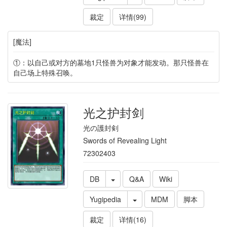
裁定
详情(99)
[魔法]
①：以自己或对方的墓地1只怪兽为对象才能发动。那只怪兽在
自己场上特殊召唤。
光之护封剑
光の護封剣
Swords of Revealing Light
72302403
DB
Q&A
Wiki
Yugipedia
MDM
脚本
裁定
详情(16)