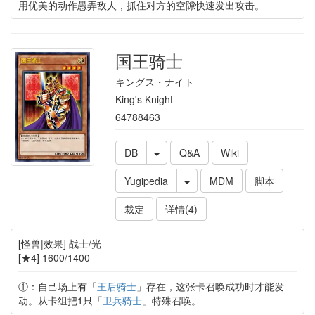
用优美的动作愚弄敌人，抓住对方的空隙快速发出攻击。
国王骑士
キングス・ナイト
King's Knight
64788463
DB
Q&A
Wiki
Yugipedia
MDM
脚本
裁定
详情(4)
[怪兽|效果] 战士/光
[★4] 1600/1400
①：自己场上有「
王后骑士
」存在，这张卡召唤成功时才能发
动。从卡组把1只「
卫兵骑士
」特殊召唤。