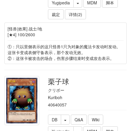
Yugipedia
MDM
脚本
裁定
详情(2)
[怪兽|效果] 战士/地
[★4] 100/2600
①：只以里侧表示的这只怪兽1只为对象的魔法卡发动时发动。
这张卡变成表侧守备表示，那个发动无效。
②：这张卡被攻击的场合，伤害步骤结束时变成攻击表示。
栗子球
クリボー
Kuriboh
40640057
DB
Q&A
Wiki