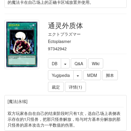
的魔法卡在自己场上的正确卡区域放置并使用。
通灵外质体
エクトプラズマー
Ectoplasmer
97342942
DB
Q&A
Wiki
Yugipedia
MDM
脚本
裁定
详情(1)
[魔法|永续]
双方玩家各自在自己的结束阶段时只有1次，选自己场上表侧表
示存在的1只怪兽，把那只怪兽解放，给与对方基本分解放的那
只怪兽的原本攻击力一半数值的伤害。