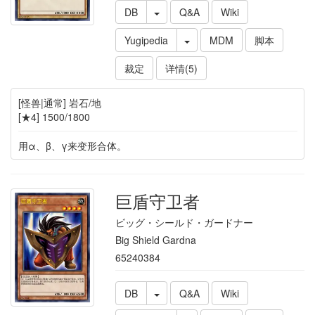
DB
Q&A
Wiki
Yugipedia
MDM
脚本
裁定
详情(5)
[怪兽|通常] 岩石/地
[★4] 1500/1800
用α、β、γ来变形合体。
巨盾守卫者
ビッグ・シールド・ガードナー
Big Shield Gardna
65240384
DB
Q&A
Wiki