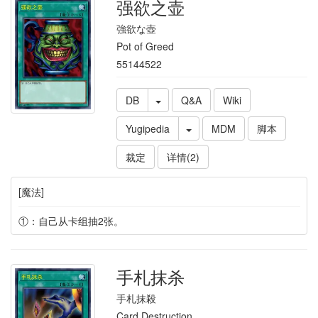
强欲之壶
強欲な壺
Pot of Greed
55144522
DB
Q&A
Wiki
Yugipedia
MDM
脚本
裁定
详情(2)
[魔法]
①：自己从卡组抽2张。
手札抹杀
手札抹殺
Card Destruction