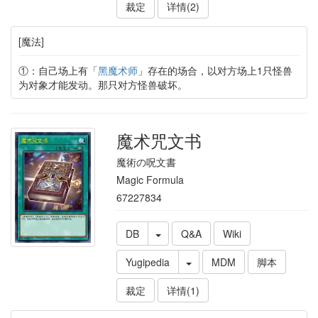
裁定
详情(2)
[魔法]
①：自己场上有「
黑魔术师
」存在的场合，以对方场上1只怪兽
为对象才能发动。那只对方怪兽破坏。
魔术咒文书
魔術の呪文書
Magic Formula
67227834
DB
Q&A
Wiki
Yugipedia
MDM
脚本
裁定
详情(1)