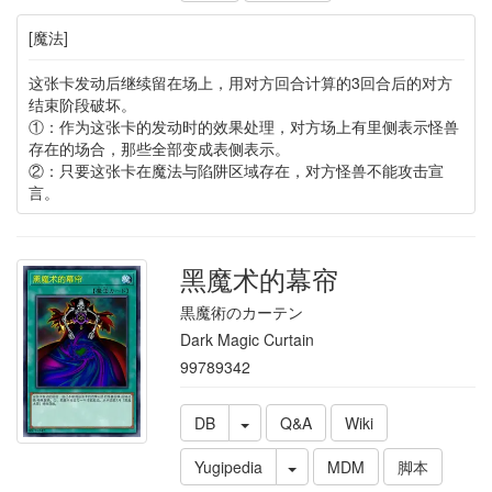
[魔法]
这张卡发动后继续留在场上，用对方回合计算的3回合后的对方
结束阶段破坏。
①：作为这张卡的发动时的效果处理，对方场上有里侧表示怪兽
存在的场合，那些全部变成表侧表示。
②：只要这张卡在魔法与陷阱区域存在，对方怪兽不能攻击宣
言。
黑魔术的幕帘
黒魔術のカーテン
Dark Magic Curtain
99789342
DB
Q&A
Wiki
Yugipedia
MDM
脚本