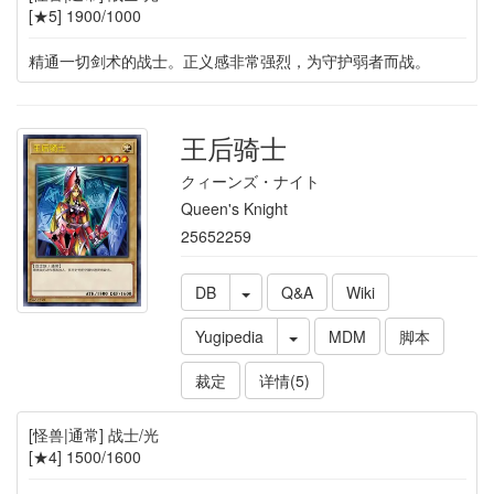
[★5] 1900/1000
精通一切剑术的战士。正义感非常强烈，为守护弱者而战。
王后骑士
クィーンズ・ナイト
Queen's Knight
25652259
DB
Q&A
Wiki
Yugipedia
MDM
脚本
裁定
详情(5)
[怪兽|通常] 战士/光
[★4] 1500/1600