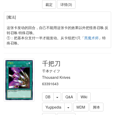
裁定
详情(3)
[魔法]
这张卡发动的回合，自己不能用这张卡的效果以外把怪兽召唤·反
转召唤·特殊召唤。
①：把基本分支付一半才能发动。从卡组把1只「
黑魔术师
」特
殊召唤。
千把刀
千本ナイフ
Thousand Knives
63391643
DB
Q&A
Wiki
Yugipedia
MDM
脚本