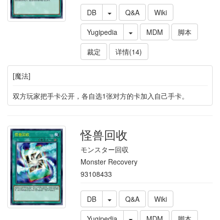
DB
Q&A
Wiki
Yugipedia
MDM
脚本
裁定
详情(14)
[魔法]
双方玩家把手卡公开，各自选1张对方的卡加入自己手卡。
怪兽回收
モンスター回収
Monster Recovery
93108433
DB
Q&A
Wiki
Yugipedia
MDM
脚本