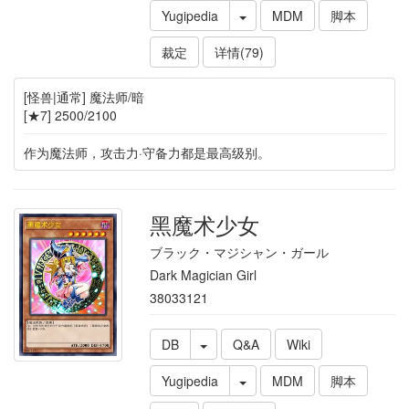
Yugipedia
MDM
脚本
裁定
详情(79)
[怪兽|通常] 魔法师/暗
[★7] 2500/2100
作为魔法师，攻击力·守备力都是最高级别。
黑魔术少女
ブラック・マジシャン・ガール
Dark Magician Girl
38033121
DB
Q&A
Wiki
Yugipedia
MDM
脚本