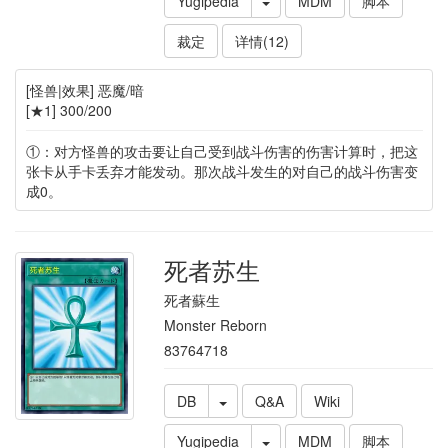
Yugipedia
MDM
脚本
裁定
详情(12)
[怪兽|效果] 恶魔/暗
[★1] 300/200
①：对方怪兽的攻击要让自己受到战斗伤害的伤害计算时，把这
张卡从手卡丢弃才能发动。那次战斗发生的对自己的战斗伤害变
成0。
死者苏生
死者蘇生
Monster Reborn
83764718
DB
Q&A
Wiki
Yugipedia
MDM
脚本