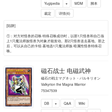
Yugipedia
MDM
脚本
裁定
详情(6)
[陷阱]
①：对方对怪兽的召唤·特殊召唤成功时，以那1只怪兽和自己场
上1只魔法师族怪兽为对象才能发动。那2只怪兽送去墓地。那之
后，可以从自己的卡组·墓地选1只魔法师族·暗属性怪兽特殊召
唤。
磁石战士 电磁武神
磁石の戦士マグネット・バルキリオン
Valkyrion the Magna Warrior
75347539
DB
Q&A
Wiki