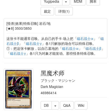
Yugipedia
MDM
脚本
裁定
详情(1)
[怪兽|效果|特殊召唤] 岩石/地
[★8] 3500/3850
这张卡不能通常召唤。从自己的手卡·场上把「
磁石战士α
」「
磁
石战士β
」「
磁石战士γ
」各1只解放的场合可以特殊召唤。
①：把这张卡解放，以自己墓地的「
磁石战士α
」「
磁石战士β
」
「
磁石战士γ
」各1只为对象才能发动。那些怪兽特殊召唤。
黑魔术师
ブラック・マジシャン
Dark Magician
46986414
DB
Q&A
Wiki