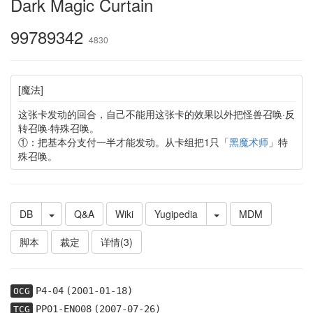
Dark Magic Curtain
99789342
4830
[魔法]
这张卡发动的回合，自己不能用这张卡的效果以外把怪兽召唤·反
转召唤·特殊召唤。
①：把基本分支付一半才能发动。从卡组把1只「
黑魔术师
」特
殊召唤。
DB
Q&A
Wiki
Yugipedia
MDM
脚本
裁定
详情(3)
P4-04
(2001-01-18)
OCG
PP01-EN008
(2007-07-26)
TCG