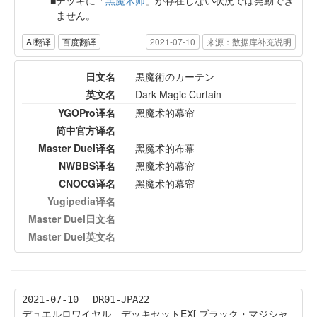
ません。
AI翻译
百度翻译
2021-07-10
来源：数据库补充说明
日文名
黒魔術のカーテン
英文名
Dark Magic Curtain
YGOPro译名
黑魔术的幕帘
简中官方译名
Master Duel译名
黑魔术的布幕
NWBBS译名
黑魔术的幕帘
CNOCG译名
黑魔术的幕帘
Yugipedia译名
Master Duel日文名
Master Duel英文名
2021-07-10
DR01-JPA22
デュエルロワイヤル デッキセットEX[ ブラック・マジシャ