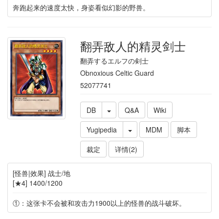
奔跑起来的速度太快，身姿看似幻影的野兽。
翻弄敌人的精灵剑士
翻弄するエルフの剣士
Obnoxious Celtic Guard
52077741
DB
Q&A
Wiki
Yugipedia
MDM
脚本
裁定
详情(2)
[怪兽|效果] 战士/地
[★4] 1400/1200
①：这张卡不会被和攻击力1900以上的怪兽的战斗破坏。