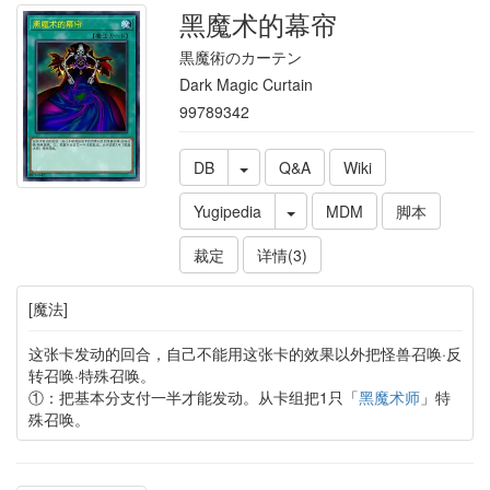
黑魔术的幕帘
黒魔術のカーテン
Dark Magic Curtain
99789342
DB
Q&A
Wiki
Yugipedia
MDM
脚本
裁定
详情(3)
[魔法]
这张卡发动的回合，自己不能用这张卡的效果以外把怪兽召唤·反
转召唤·特殊召唤。
①：把基本分支付一半才能发动。从卡组把1只「
黑魔术师
」特
殊召唤。