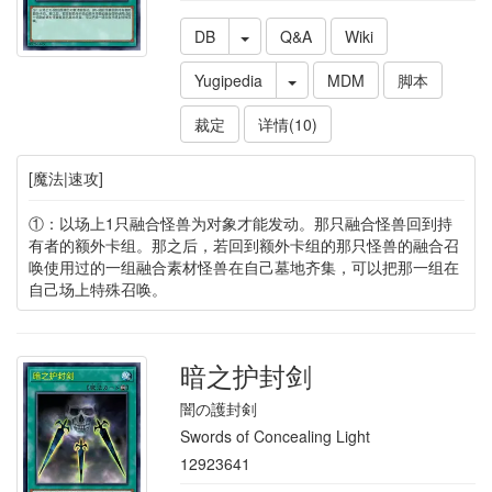
DB
Q&A
Wiki
Yugipedia
MDM
脚本
裁定
详情(10)
[魔法|速攻]
①：以场上1只融合怪兽为对象才能发动。那只融合怪兽回到持
有者的额外卡组。那之后，若回到额外卡组的那只怪兽的融合召
唤使用过的一组融合素材怪兽在自己墓地齐集，可以把那一组在
自己场上特殊召唤。
暗之护封剑
闇の護封剣
Swords of Concealing Light
12923641