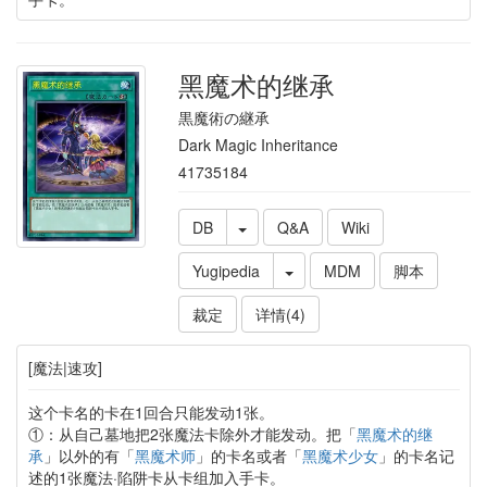
黑魔术的继承
黒魔術の継承
Dark Magic Inheritance
41735184
DB
Q&A
Wiki
Yugipedia
MDM
脚本
裁定
详情(4)
[魔法|速攻]
这个卡名的卡在1回合只能发动1张。
①：从自己墓地把2张魔法卡除外才能发动。把「
黑魔术的继
承
」以外的有「
黑魔术师
」的卡名或者「
黑魔术少女
」的卡名记
述的1张魔法·陷阱卡从卡组加入手卡。