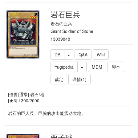
岩石巨兵
岩石の巨兵
Giant Soldier of Stone
13039848
DB
Q&A
Wiki
Yugipedia
MDM
脚本
裁定
详情(1)
[怪兽|通常] 岩石/地
[★3] 1300/2000
岩石的巨人兵，巨腕的攻击能震动大地。
栗子球