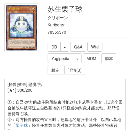
苏生栗子球
クリボーン
Kuribohrn
78355370
DB
Q&A
Wiki
Yugipedia
MDM
脚本
裁定
详情(3)
[怪兽|效果] 恶魔/光
[★1] 300/200
①：自己·对方的战斗阶段结束时把这张卡从手卡丢弃，以这个回
合被战斗破坏送去自己墓地的1只怪兽为对象才能发动。那只怪
兽特殊召唤。
②：对方怪兽的攻击宣言时，把墓地的这张卡除外，以自己墓地
的「
栗子球
」怪兽任意数量为对象才能发动。那些怪兽特殊召