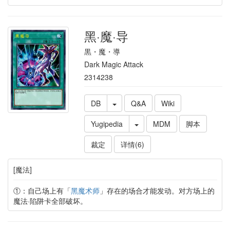
黑·魔·导
黒・魔・導
Dark Magic Attack
2314238
DB
Q&A
Wiki
Yugipedia
MDM
脚本
裁定
详情(6)
[魔法]
①：自己场上有「
黑魔术师
」存在的场合才能发动。对方场上的
魔法·陷阱卡全部破坏。