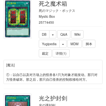
死之魔术箱
死のマジック・ボックス
Mystic Box
25774450
DB
Q&A
Wiki
Yugipedia
MDM
脚本
裁定
详情(1)
[魔法]
①：以自己以及对方场上的怪兽各1只为对象才能发动。那只对
方怪兽破坏。那之后，那只自己怪兽的控制权移给对方。
光之护封剑
光の護封剣