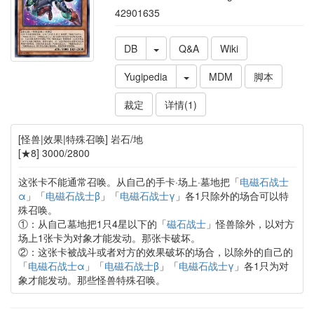
42901635
DB
Q&A
Wiki
Yugipedia
MDM
脚本
裁定
详情(1)
[怪兽|效果|特殊召唤] 岩石/地
[★8] 3000/2800
这张卡不能通常召唤。从自己的手卡·场上·墓地把「
电磁石战士
α
」「
电磁石战士β
」「
电磁石战士γ
」各1只除外的场合可以特
殊召唤。
①：从自己墓地把1只4星以下的「
磁石战士
」怪兽除外，以对方
场上1张卡为对象才能发动。那张卡破坏。
②：这张卡被战斗或者对方的效果破坏的场合，以除外的自己的
「
电磁石战士α
」「
电磁石战士β
」「
电磁石战士γ
」各1只为对
象才能发动。那些怪兽特殊召唤。