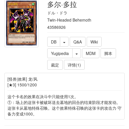
多尔·多拉
ドル・ドラ
Twin-Headed Behemoth
43586926
DB
Q&A
Wiki
Yugipedia
MDM
脚本
裁定
详情(1)
[怪兽|效果] 龙/风
[★3] 1500/1200
这个卡名的效果在决斗中只能使用1次。
①：场上的这张卡被破坏送去墓地的回合的结束阶段才能发动。
这张卡从墓地特殊召唤。这个效果特殊召唤的这张卡的攻击力·守
备力变成1000。