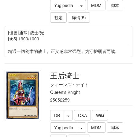
Yugipedia
MDM
脚本
裁定
详情(5)
[怪兽|通常] 战士/光
[★5] 1900/1000
精通一切剑术的战士。正义感非常强烈，为守护弱者而战。
王后骑士
クィーンズ・ナイト
Queen's Knight
25652259
DB
Q&A
Wiki
Yugipedia
MDM
脚本