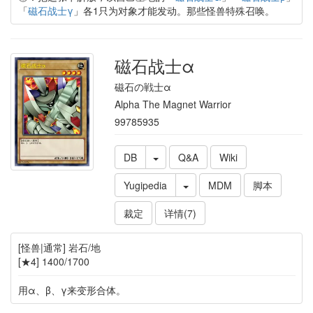
「
磁石战士γ
」各1只为对象才能发动。那些怪兽特殊召唤。
磁石战士α
磁石の戦士α
Alpha The Magnet Warrior
99785935
DB
Q&A
Wiki
Yugipedia
MDM
脚本
裁定
详情(7)
[怪兽|通常] 岩石/地
[★4] 1400/1700
用α、β、γ来变形合体。