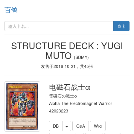
百鸽
查卡
STRUCTURE DECK : YUGI
MUTO
(SDMY)
发售于
2016-10-21
，共
45
张
电磁石战士α
電磁石の戦士α
Alpha The Electromagnet Warrior
42023223
DB
Q&A
Wiki