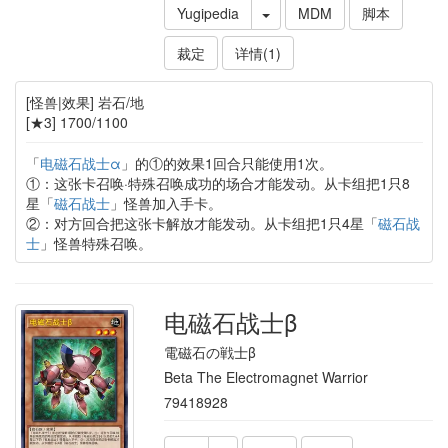
Yugipedia
MDM
脚本
裁定
详情(1)
[怪兽|效果] 岩石/地
[★3] 1700/1100
「
电磁石战士α
」的①的效果1回合只能使用1次。
①：这张卡召唤·特殊召唤成功的场合才能发动。从卡组把1只8
星「
磁石战士
」怪兽加入手卡。
②：对方回合把这张卡解放才能发动。从卡组把1只4星「
磁石战
士
」怪兽特殊召唤。
电磁石战士β
電磁石の戦士β
Beta The Electromagnet Warrior
79418928