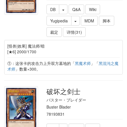
DB
Q&A
Wiki
Yugipedia
MDM
脚本
裁定
详情(31)
[怪兽|效果] 魔法师/暗
[★6] 2000/1700
①：这张卡的攻击力上升双方墓地的「
黑魔术师
」「
黑混沌之魔
术师
」数量×300。
破坏之剑士
バスター・ブレイダー
Buster Blader
78193831