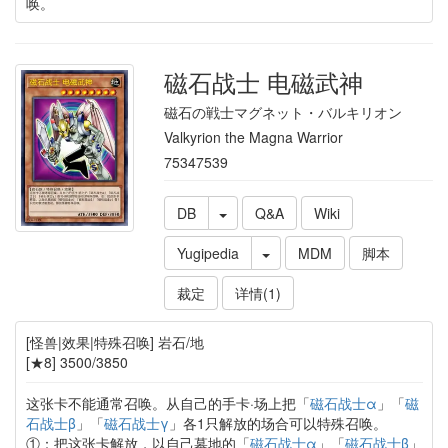
唤。
磁石战士 电磁武神
磁石の戦士マグネット・バルキリオン
Valkyrion the Magna Warrior
75347539
DB
Q&A
Wiki
Yugipedia
MDM
脚本
裁定
详情(1)
[怪兽|效果|特殊召唤] 岩石/地
[★8] 3500/3850
这张卡不能通常召唤。从自己的手卡·场上把「
磁石战士α
」「
磁
石战士β
」「
磁石战士γ
」各1只解放的场合可以特殊召唤。
①：把这张卡解放，以自己墓地的「
磁石战士α
」「
磁石战士β
」