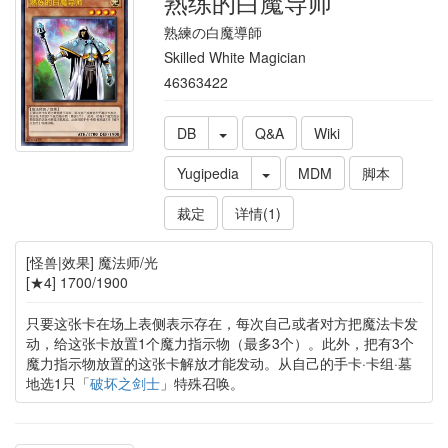
熟练的白魔导师
熟練の白魔導師
Skilled White Magician
46363422
DB
Q&A
Wiki
Yugipedia
MDM
脚本
裁定
详情(1)
[怪兽|效果] 魔法师/光
[★4] 1700/1900
只要这张卡在场上表侧表示存在，每次自己或者对方把魔法卡发
动，给这张卡放置1个魔力指示物（最多3个）。此外，把有3个
魔力指示物放置的这张卡解放才能发动。从自己的手卡·卡组·墓
地选1只「
破坏之剑士
」特殊召唤。