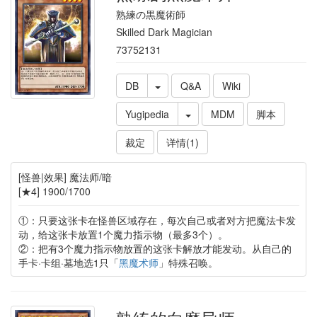
熟練の黒魔術師
Skilled Dark Magician
73752131
DB
Q&A
Wiki
Yugipedia
MDM
脚本
裁定
详情(1)
[怪兽|效果] 魔法师/暗
[★4] 1900/1700
①：只要这张卡在怪兽区域存在，每次自己或者对方把魔法卡发
动，给这张卡放置1个魔力指示物（最多3个）。
②：把有3个魔力指示物放置的这张卡解放才能发动。从自己的
手卡·卡组·墓地选1只「
黑魔术师
」特殊召唤。