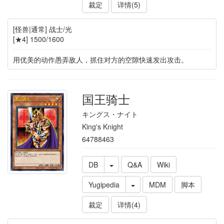
裁定
详情(5)
[怪兽|通常] 战士/光
[★4] 1500/1600
用优美的动作愚弄敌人，抓住对方的空隙快速发出攻击。
国王骑士
キングス・ナイト
King's Knight
64788463
DB
Q&A
Wiki
Yugipedia
MDM
脚本
裁定
详情(4)