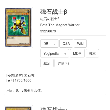
磁石战士β
磁石の戦士β
Beta The Magnet Warrior
39256679
DB
Q&A
Wiki
Yugipedia
MDM
脚本
裁定
详情(4)
[怪兽|通常] 岩石/地
[★4] 1700/1600
用α、β、γ来变形合体。
磁石战士γ