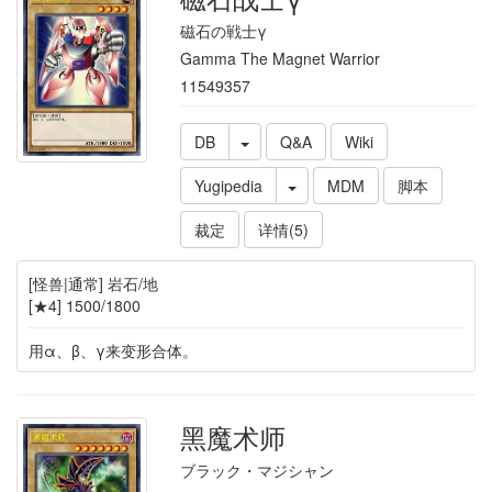
磁石の戦士γ
Gamma The Magnet Warrior
11549357
DB
Q&A
Wiki
Yugipedia
MDM
脚本
裁定
详情(5)
[怪兽|通常] 岩石/地
[★4] 1500/1800
用α、β、γ来变形合体。
黑魔术师
ブラック・マジシャン