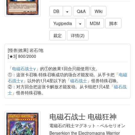
DB
Q&A
Wiki
Yugipedia
MDM
脚本
裁定
详情(2)
[怪兽|效果] 岩石/地
[★3] 800/2000
「
电磁石战士γ
」的①的效果1回合只能使用1次。
①：这张卡召唤·特殊召唤成功的场合才能发动。从手卡把「
电磁
石战士γ
」以外的1只4星以下的「
磁石战士
」怪兽特殊召唤。
②：对方回合把这张卡解放才能发动。从卡组把1只4星「
磁石战
士
」怪兽特殊召唤。
电磁石战士 电磁狂神
電磁石の戦士マグネット・ベルセリオン
Berserkion the Electromagna Warrior