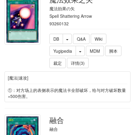
魔法効果の矢
Spell Shattering Arrow
93260132
DB
Q&A
Wiki
Yugipedia
MDM
脚本
裁定
详情(3)
[魔法|速攻]
①：对方场上的表侧表示的魔法卡全部破坏，给与对方破坏数量
×500伤害。
融合
融合