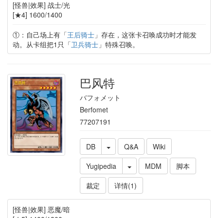
[怪兽|效果] 战士/光
[★4] 1600/1400
①：自己场上有「
王后骑士
」存在，这张卡召唤成功时才能发
动。从卡组把1只「
卫兵骑士
」特殊召唤。
巴风特
バフォメット
Berfomet
77207191
DB
Q&A
Wiki
Yugipedia
MDM
脚本
裁定
详情(1)
[怪兽|效果] 恶魔/暗