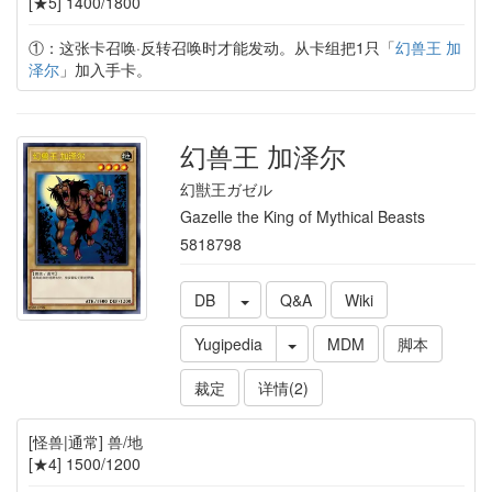
[★5] 1400/1800
①：这张卡召唤·反转召唤时才能发动。从卡组把1只「
幻兽王 加
泽尔
」加入手卡。
幻兽王 加泽尔
幻獣王ガゼル
Gazelle the King of Mythical Beasts
5818798
DB
Q&A
Wiki
Yugipedia
MDM
脚本
裁定
详情(2)
[怪兽|通常] 兽/地
[★4] 1500/1200