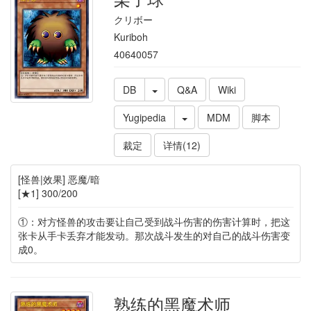
クリボー
Kuriboh
40640057
DB
Q&A
Wiki
Yugipedia
MDM
脚本
裁定
详情(12)
[怪兽|效果] 恶魔/暗
[★1] 300/200
①：对方怪兽的攻击要让自己受到战斗伤害的伤害计算时，把这
张卡从手卡丢弃才能发动。那次战斗发生的对自己的战斗伤害变
成0。
熟练的黑魔术师