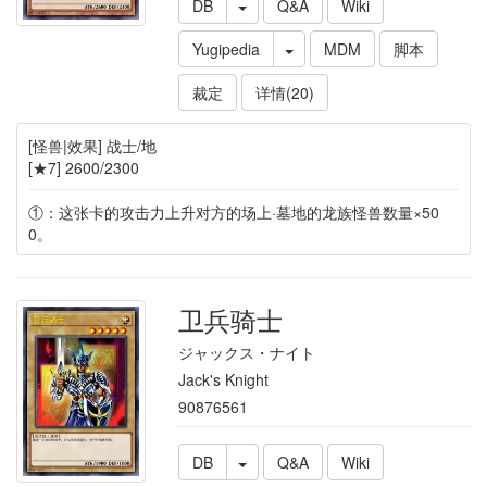
DB
Q&A
Wiki
Yugipedia
MDM
脚本
裁定
详情(20)
[怪兽|效果] 战士/地
[★7] 2600/2300
①：这张卡的攻击力上升对方的场上·墓地的龙族怪兽数量×50
0。
卫兵骑士
ジャックス・ナイト
Jack's Knight
90876561
DB
Q&A
Wiki