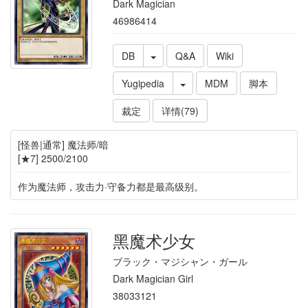
Dark Magician
46986414
DB
Q&A
Wiki
Yugipedia
MDM
脚本
裁定
详情(79)
[怪兽|通常] 魔法师/暗
[★7] 2500/2100
作为魔法师，攻击力·守备力都是最高级别。
黑魔术少女
ブラック・マジシャン・ガール
Dark Magician Girl
38033121