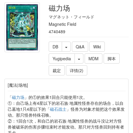
磁力场
マグネット・フィールド
Magnetic Field
4740489
DB
Q&A
Wiki
Yugipedia
MDM
脚本
裁定
详情(2)
[魔法|场地]
「
磁力场
」的①的效果1回合只能使用1次。
①：自己场上有4星以下的岩石族·地属性怪兽存在的场合，以自
己墓地1只4星以下的「
磁石战士
」怪兽为对象才能把这个效果发
动。那只怪兽特殊召唤。
②：1回合1次，和自己的岩石族·地属性怪兽的战斗没让对方怪
兽被破坏的伤害步骤结束时才能发动。那只对方怪兽回到持有者
手卡。