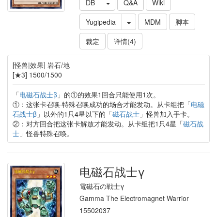
DB
Q&A
Wiki
Yugipedia
MDM
脚本
裁定
详情(4)
[怪兽|效果] 岩石/地
[★3] 1500/1500
「
电磁石战士β
」的①的效果1回合只能使用1次。
①：这张卡召唤·特殊召唤成功的场合才能发动。从卡组把「
电磁
石战士β
」以外的1只4星以下的「
磁石战士
」怪兽加入手卡。
②：对方回合把这张卡解放才能发动。从卡组把1只4星「
磁石战
士
」怪兽特殊召唤。
电磁石战士γ
電磁石の戦士γ
Gamma The Electromagnet Warrior
15502037