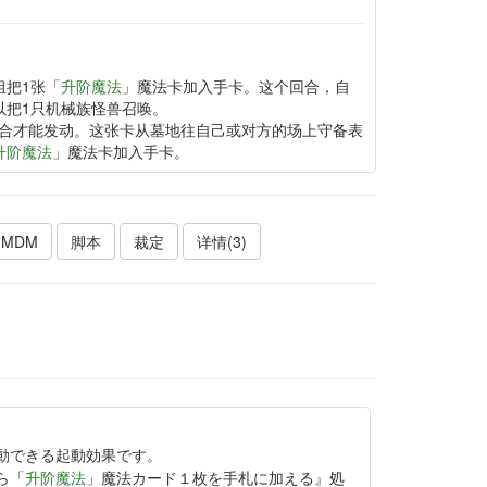
组把1张「
升阶魔法
」魔法卡加入手卡。这个回合，自
以把1只机械族怪兽召唤。
合才能发动。这张卡从墓地往自己或对方的场上守备表
升阶魔法
」魔法卡加入手卡。
MDM
脚本
裁定
详情(3)
動できる起動効果です。
ら「
升阶魔法
」魔法カード１枚を手札に加える』処