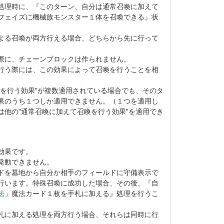
処理時に、『このターン、自分は通常召喚に加えて
フェイズに機械族モンスター１体を召喚できる』状
よる召喚が両方行える場合、どちらから先に行って
際に、チェーンブロックは作られません。
行う際には、この効果によって召喚を行うことを相
喚を行う効果"が複数適用されている場合でも、そのタ
果のうち１つしか適用できません。（１つを適用し
は他の"通常召喚に加えて召喚を行う効果"を適用でき
効果です。
発動できません。
ドを墓地から自分か相手のフィールドに守備表示で
行います。特殊召喚に成功した場合、その後、『自
法
」魔法カード１枚を手札に加える』処理を行うこ
札に加える処理を両方行う場合、それらは同時に行