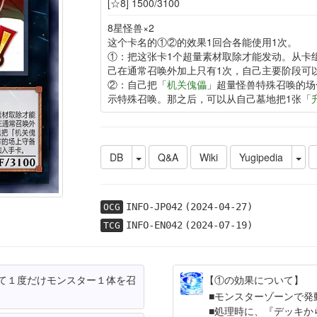
[☆8] 1500/3100
8星怪兽×2
这个卡名的①②的效果1回合各能使用1次。
①：把这张卡1个超量素材取除才能发动。从卡
己在通常召唤外加上只有1次，自己主要阶段可
②：自己把「
机关傀儡
」超量怪兽特殊召唤的场
示特殊召唤。那之后，可以从自己墓地把1张「
DB
Q&A
Wiki
Yugipedia
INFO-JP042
(2024-04-27)
OCG
INFO-EN042
(2024-07-19)
TCG
て１度だけモンスター１体を召
【①の効果について】
モンスターゾーンで発
処理時に、『デッキか