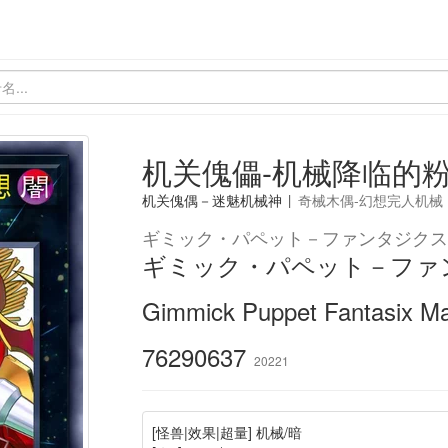
机关傀儡-机械降临的
机关傀偶－迷魅机械神
|
奇械木偶-幻想完人机械
ギミック・パペット－ファンタジクス
ギミック・パペット－ファ
Gimmick Puppet Fantasix Ma
76290637
20221
[怪兽|效果|超量] 机械/暗