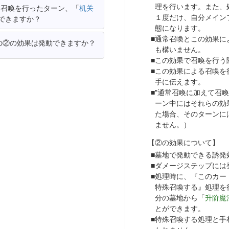
理を行います。また、
て召喚を行ったターン、「
机关
１度だけ、自分メイン
できますか？
態になります。
通常召喚とこの効果に
の②の効果は発動できますか？
も構いません。
この効果で召喚を行う
この効果による召喚を
手に伝えます。
"通常召喚に加えて召
ーン中にはそれらの効
た場合、そのターンに
ません。）
【②の効果について】
墓地で発動できる誘発
ダメージステップには
処理時に、『このカー
特殊召喚する』処理を
分の墓地から「
升阶魔
とができます。
特殊召喚する処理と手