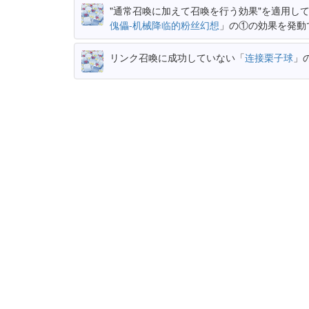
"通常召喚に加えて召喚を行う効果"を適用し
傀儡-机械降临的粉丝幻想
」の①の効果を発動
リンク召喚に成功していない「
连接栗子球
」