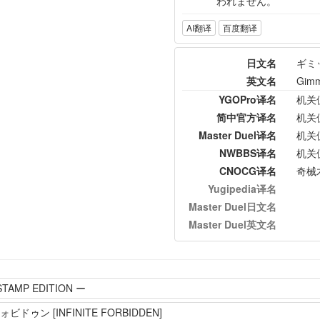
われません。
AI翻译
百度翻译
日文名
ギミ
英文名
Gimm
YGOPro译名
机关
简中官方译名
机关
Master Duel译名
机关
NWBBS译名
机关
CNOCG译名
奇械
Yugipedia译名
Master Duel日文名
Master Duel英文名
STAMP EDITION ー
ゥン [INFINITE FORBIDDEN]