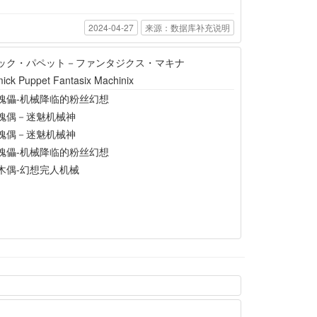
2024-04-27
来源：数据库补充说明
ック・パペット－ファンタジクス・マキナ
ick Puppet Fantasix Machinix
傀儡-机械降临的粉丝幻想
傀偶－迷魅机械神
傀偶－迷魅机械神
傀儡-机械降临的粉丝幻想
木偶-幻想完人机械