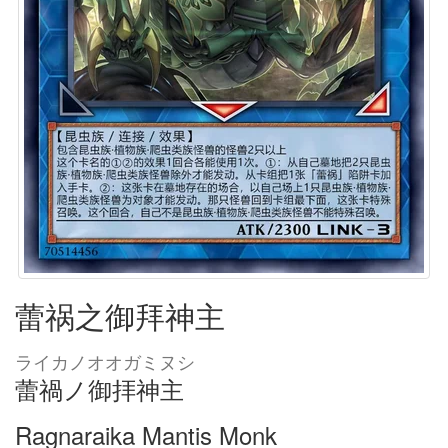
蕾祸之御拜神主
ライカノオオガミヌシ
蕾禍ノ御拝神主
Ragnaraika Mantis Monk