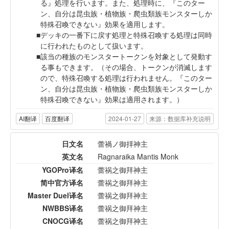
る』処理を行います。また、処理時に、『このター
ン、自分は昆虫族・植物族・爬虫類族モンスターしか
特殊召喚できない』効果を適用します。
デッキの一番下に戻す処理と特殊召喚する処理は同時
に行われたものとして扱います。
該当の種族のモンスタートークンを対象として発動す
る事もできます。（その場合、トークンが消滅します
ので、特殊召喚する処理は行われません。『このター
ン、自分は昆虫族・植物族・爬虫類族モンスターしか
特殊召喚できない』効果は適用されます。）
AI翻译
百度翻译
2024-01-27
来源：数据库补充说明
日文名
蕾禍ノ御拝神主
英文名
Ragnaraika Mantis Monk
YGOPro译名
蕾祸之御拜神主
简中官方译名
蕾祸之御拜神主
Master Duel译名
蕾祸之御拜神主
NWBBS译名
蕾祸之御拜神主
CNOCG译名
蕾祸之御拜神主