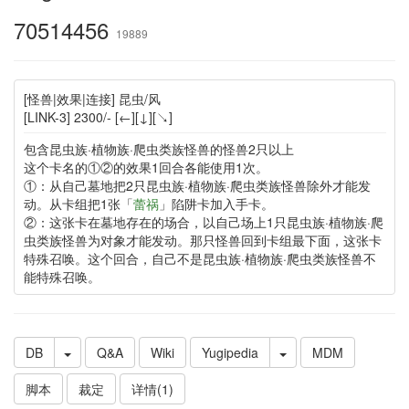
70514456
19889
[怪兽|效果|连接] 昆虫/风
[LINK-3] 2300/- [←][↓][↘]
包含昆虫族·植物族·爬虫类族怪兽的怪兽2只以上
这个卡名的①②的效果1回合各能使用1次。
①：从自己墓地把2只昆虫族·植物族·爬虫类族怪兽除外才能发
动。从卡组把1张「
蕾祸
」陷阱卡加入手卡。
②：这张卡在墓地存在的场合，以自己场上1只昆虫族·植物族·爬
虫类族怪兽为对象才能发动。那只怪兽回到卡组最下面，这张卡
特殊召唤。这个回合，自己不是昆虫族·植物族·爬虫类族怪兽不
能特殊召唤。
DB
Q&A
Wiki
Yugipedia
MDM
脚本
裁定
详情(1)