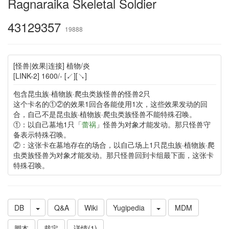
Ragnaraika Skeletal Soldier
43129357
19888
[怪兽|效果|连接] 植物/炎
[LINK-2] 1600/- [↙][↘]
包含昆虫族·植物族·爬虫类族怪兽的怪兽2只
这个卡名的①②的效果1回合各能使用1次，这些效果发动的回
合，自己不是昆虫族·植物族·爬虫类族怪兽不能特殊召唤。
①：以自己墓地1只「
蕾祸
」怪兽为对象才能发动。那只怪兽守
备表示特殊召唤。
②：这张卡在墓地存在的场合，以自己场上1只昆虫族·植物族·爬
虫类族怪兽为对象才能发动。那只怪兽回到卡组最下面，这张卡
特殊召唤。
DB
Q&A
Wiki
Yugipedia
MDM
脚本
裁定
详情(1)