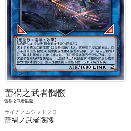
蕾祸之武者髑髅
蕾祸之武者骷髅
ライカノムシャドクロ
蕾禍ノ武者髑髏