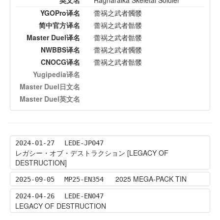
英文名
Ragnaraika Skeletal Soldier
YGOPro译名
蕾祸之武者髑髅
简中官方译名
蕾祸之武者骷髅
Master Duel译名
蕾祸之武者骷髅
NWBBS译名
蕾祸之武者髑髅
CNOCG译名
蕾祸之武者骷髅
Yugipedia译名
Master Duel日文名
Master Duel英文名
2024-01-27
LEDE-JP047
レガシー・オブ・デストラクション [LEGACY OF
DESTRUCTION]
2025 MEGA-PACK TIN
2025-09-05
MP25-EN354
2024-04-26
LEDE-EN047
LEGACY OF DESTRUCTION