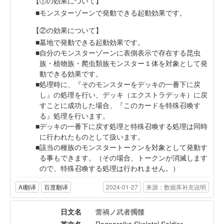
【①の効果について】
モンスターゾーンで発動できる起動効果です。
【②の効果について】
墓地で発動できる起動効果です。
自分のモンスターゾーンに表側表示で存在する昆虫
族・植物族・爬虫類族モンスター１体を対象として発
動できる効果です。
処理時に、『そのモンスターをデッキの一番下に戻
し』の処理を行い、デッキ（エクストラデッキ）に戻
すことに成功した場合、『このカードを特殊召喚す
る』処理を行います。
デッキの一番下に戻す処理と特殊召喚する処理は同時
に行われたものとして扱います。
該当の種族のモンスタートークンを対象として発動す
る事もできます。（その場合、トークンが消滅します
ので、特殊召喚する処理は行われません。）
AI翻译
百度翻译
2024-01-27
来源：数据库补充说明
日文名
蕾禍ノ武者髑髏