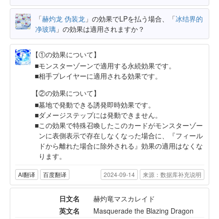
「
赫灼龙 伪装龙
」の効果でLPを払う場合、「
冰结界的
净玻璃
」の効果は適用されますか？
【①の効果について】
モンスターゾーンで適用する永続効果です。
相手プレイヤーに適用される効果です。
【②の効果について】
墓地で発動できる誘発即時効果です。
ダメージステップには発動できません。
この効果で特殊召喚したこのカードがモンスターゾー
ンに表側表示で存在しなくなった場合に、『フィール
ドから離れた場合に除外される』効果の適用はなくな
ります。
AI翻译
百度翻译
2024-09-14
来源：数据库补充说明
日文名
赫灼竜マスカレイド
英文名
Masquerade the Blazing Dragon