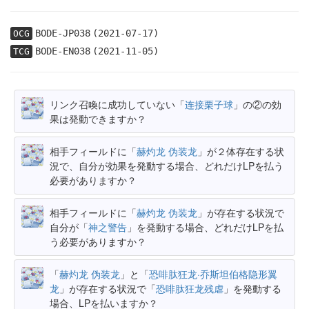
BODE-JP038
(2021-07-17)
OCG
BODE-EN038
(2021-11-05)
TCG
リンク召喚に成功していない「
连接栗子球
」の②の効
果は発動できますか？
相手フィールドに「
赫灼龙 伪装龙
」が２体存在する状
況で、自分が効果を発動する場合、どれだけLPを払う
必要がありますか？
相手フィールドに「
赫灼龙 伪装龙
」が存在する状況で
自分が「
神之警告
」を発動する場合、どれだけLPを払
う必要がありますか？
「
赫灼龙 伪装龙
」と「
恐啡肽狂龙·乔斯坦伯格隐形翼
龙
」が存在する状況で「
恐啡肽狂龙残虐
」を発動する
場合、LPを払いますか？