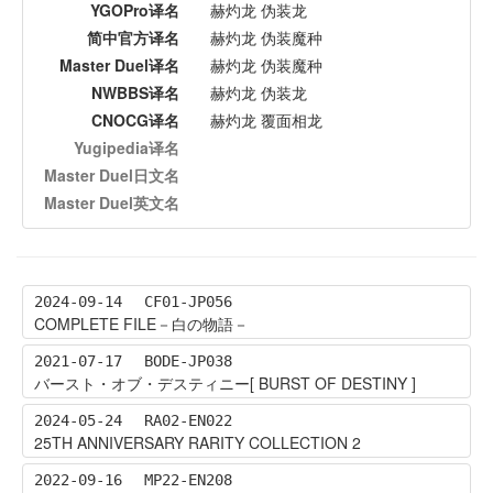
YGOPro译名
赫灼龙 伪装龙
简中官方译名
赫灼龙 伪装魔种
Master Duel译名
赫灼龙 伪装魔种
NWBBS译名
赫灼龙 伪装龙
CNOCG译名
赫灼龙 覆面相龙
Yugipedia译名
Master Duel日文名
Master Duel英文名
2024-09-14
CF01-JP056
COMPLETE FILE－白の物語－
2021-07-17
BODE-JP038
バースト・オブ・デスティニー[ BURST OF DESTINY ]
2024-05-24
RA02-EN022
25TH ANNIVERSARY RARITY COLLECTION 2
2022-09-16
MP22-EN208