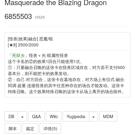
Masquerade the Blazing Dragon
6855503
16525
[怪兽|效果|融合] 恶魔/暗
[★8] 2500/2000
「
死狱乡
」怪兽＋光·暗属性怪兽
这个卡名的②的效果1回合只能使用1次。
①：只要融合召唤的这张卡在怪兽区域存在，对方若不支付600
基本分，则不能把卡的效果发动。
②：自己·对方回合，这张卡在墓地存在，对方场上有仪式·融合·
同调·超量·连接怪兽的其中任意种存在的场合才能发动。这张卡
特殊召唤。这个效果特殊召唤的这张卡从场上离开的场合除外。
DB
Q&A
Wiki
Yugipedia
MDM
脚本
裁定
详情(5)