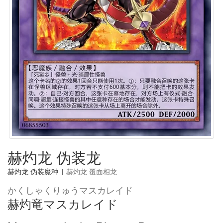
赫灼龙 伪装龙
赫灼龙 伪装魔种
|
赫灼龙 覆面相龙
かくしゃくりゅうマスカレイド
赫灼竜マスカレイド