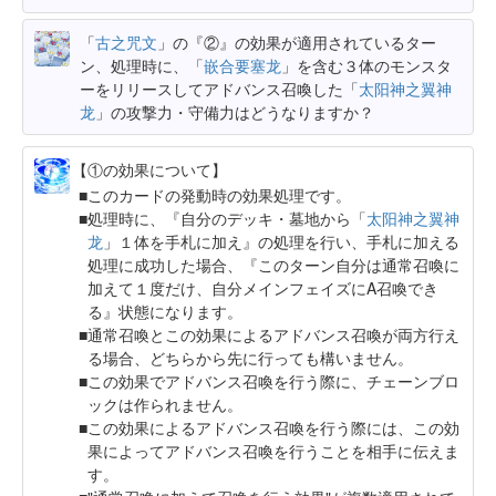
「
古之咒文
」の『②』の効果が適用されているター
ン、処理時に、「
嵌合要塞龙
」を含む３体のモンスタ
ーをリリースしてアドバンス召喚した「
太阳神之翼神
龙
」の攻撃力・守備力はどうなりますか？
【①の効果について】
このカードの発動時の効果処理です。
処理時に、『自分のデッキ・墓地から「
太阳神之翼神
龙
」１体を手札に加え』の処理を行い、手札に加える
処理に成功した場合、『このターン自分は通常召喚に
加えて１度だけ、自分メインフェイズにA召喚でき
る』状態になります。
通常召喚とこの効果によるアドバンス召喚が両方行え
る場合、どちらから先に行っても構いません。
この効果でアドバンス召喚を行う際に、チェーンブロ
ックは作られません。
この効果によるアドバンス召喚を行う際には、この効
果によってアドバンス召喚を行うことを相手に伝えま
す。