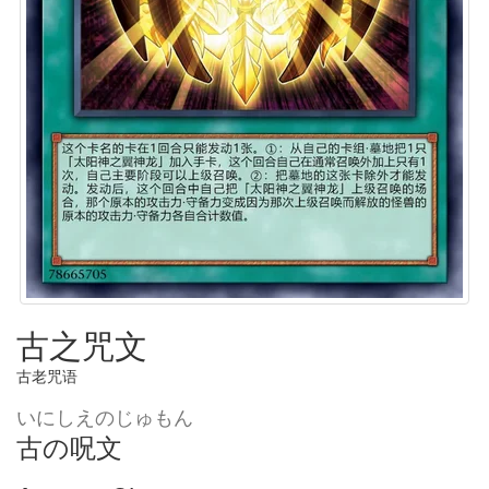
古之咒文
古老咒语
いにしえのじゅもん
古の呪文