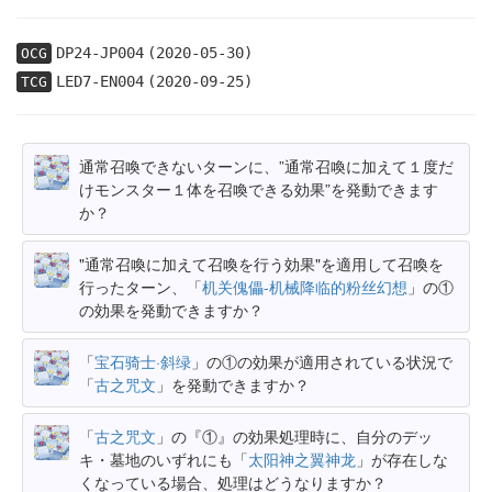
DP24-JP004
(2020-05-30)
OCG
LED7-EN004
(2020-09-25)
TCG
通常召喚できないターンに、”通常召喚に加えて１度だ
けモンスター１体を召喚できる効果”を発動できます
か？
"通常召喚に加えて召喚を行う効果"を適用して召喚を
行ったターン、「
机关傀儡-机械降临的粉丝幻想
」の①
の効果を発動できますか？
「
宝石骑士·斜绿
」の①の効果が適用されている状況で
「
古之咒文
」を発動できますか？
「
古之咒文
」の『①』の効果処理時に、自分のデッ
キ・墓地のいずれにも「
太阳神之翼神龙
」が存在しな
くなっている場合、処理はどうなりますか？