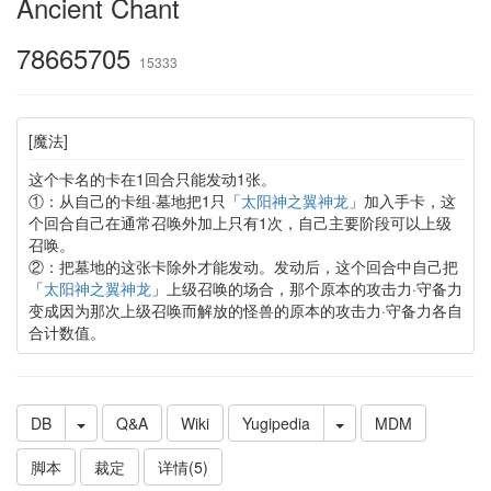
Ancient Chant
78665705
15333
[魔法]
这个卡名的卡在1回合只能发动1张。
①：从自己的卡组·墓地把1只「
太阳神之翼神龙
」加入手卡，这
个回合自己在通常召唤外加上只有1次，自己主要阶段可以上级
召唤。
②：把墓地的这张卡除外才能发动。发动后，这个回合中自己把
「
太阳神之翼神龙
」上级召唤的场合，那个原本的攻击力·守备力
变成因为那次上级召唤而解放的怪兽的原本的攻击力·守备力各自
合计数值。
DB
Q&A
Wiki
Yugipedia
MDM
脚本
裁定
详情(5)