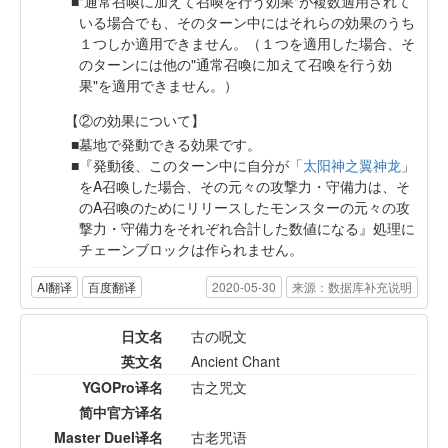
"通常召喚に加えて召喚を行う効果"が複数適用されて
いる場合でも、そのターン中にはそれらの効果のうち
１つしか適用できません。（１つを適用した場合、そ
のターンには他の"通常召喚に加えて召喚を行う効
果"を適用できません。）
【②の効果について】
墓地で発動できる効果です。
『発動後、このターン中に自分が「
太阳神之翼神龙
」
をA召喚した場合、その元々の攻撃力・守備力は、そ
のA召喚のためにリリースしたモンスターの元々の攻
撃力・守備力をそれぞれ合計した数値になる』処理に
チェーンブロックは作られません。
AI翻译
百度翻译
2020-05-30
来源：数据库补充说明
日文名
古の呪文
英文名
Ancient Chant
YGOPro译名
古之咒文
简中官方译名
Master Duel译名
古老咒语