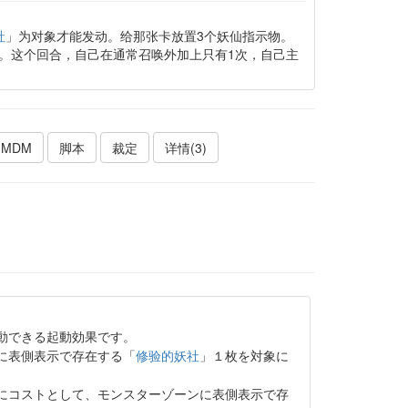
。
社
」为对象才能发动。给那张卡放置3个妖仙指示物。
。这个回合，自己在通常召唤外加上只有1次，自己主
MDM
脚本
裁定
详情(3)
動できる起動効果です。
に表側表示で存在する「
修验的妖社
」１枚を対象に
にコストとして、モンスターゾーンに表側表示で存