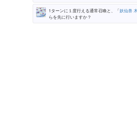
1ターンに１度行える通常召喚と、「
妖仙兽 
らを先に行いますか？