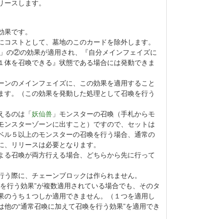
リースします。
効果です。
にコストとして、墓地のこのカードを除外します。
」の②の効果が適用され、『自分メインフェイズに
１体を召喚できる』状態である場合には発動できま
ーンのメインフェイズに、この効果を適用すること
ます。（この効果を発動した処理として召喚を行う
）
えるのは「
妖仙兽
」モンスターの召喚（手札からモ
モンスターゾーンに出すこと）ですので、セットは
ベル５以上のモンスターの召喚を行う場合、通常の
に、リリースは必要となります。
よる召喚が両方行える場合、どちらから先に行って
行う際に、チェーンブロックは作られません。
喚を行う効果”が複数適用されている場合でも、そのタ
果のうち１つしか適用できません。（１つを適用し
は他の“通常召喚に加えて召喚を行う効果”を適用でき