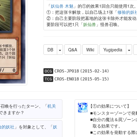
「
妖仙兽 木魅
」的①的效果1回合只能使用1次
①：把这张卡解放，以自己场上1张「
修验的妖
②：自己主要阶段把墓地的这张卡除外才能发动
要阶段可以把1只「
妖仙兽
」怪兽召唤。
DB
Q&A
Wiki
Yugipedia
CROS-JP018
(2015-02-14)
OCG
CROS-EN018
(2015-05-15)
TCG
て召喚を行ったターン、「
机关
【①の効果について】
できますか？
モンスターゾーンで発
自分の魔法＆罠ゾーン
取る効果です。
验的妖社
」を対象として、「
妖
この効果を発動する際