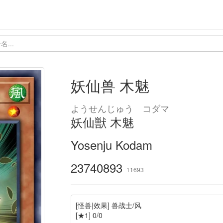
妖仙兽 木魅
ようせんじゅう コダマ
妖仙獣 木魅
Yosenju Kodam
23740893
11693
[怪兽|效果] 兽战士/风
[★1] 0/0