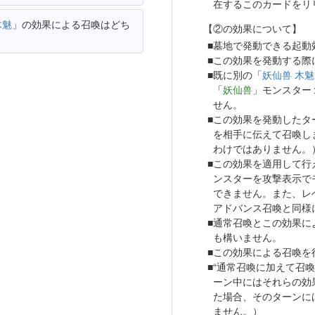
在するこのカードをリ
木魅
」の効果による召喚はどち
【②の効果について】
墓地で発動できる起動
この効果を発動する際
既に別の「
妖仙兽 木魅
「
妖仙兽
」モンスター
せん。
この効果を発動したタ
を相手に伝えて召喚し
わけではありません。
この効果を適用して行
ンスターを攻撃表示で
できません。また、レ
アドバンス召喚と同様
通常召喚とこの効果に
も構いません。
この効果による召喚を
“通常召喚に加えて召
ーン中にはそれらの効
た場合、そのターンに
ません。）