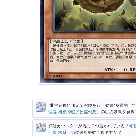
"通常召喚に加えて召喚を行う効果"を適用し
傀儡-机械降临的粉丝幻想
」の①の効果を発動
妖仙カウンターが既に３つ置かれている「
修
仙兽 木魅
」の効果を発動できますか？