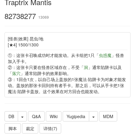
Traptrix Mantis
82738277
13069
[怪兽|效果] 昆虫/地
[★4] 1500/1300
①：这张卡召唤成功时才能发动。从卡组把1只「
虫惑魔
」怪兽
加入手卡。
②：这张卡只要在怪兽区域存在，不受「
洞
」通常陷阱卡以及
「
落穴
」通常陷阱卡的效果影响。
③：1回合1次，以自己场上盖放的1张魔法·陷阱卡为对象才能发
动。盖放的那张卡回到持有者手卡。那之后，可以从手卡把1张
魔法·陷阱卡盖放。这个效果在对方回合也能发动。
DB
Q&A
Wiki
Yugipedia
MDM
脚本
裁定
详情(7)