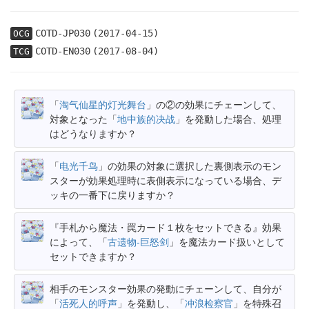
COTD-JP030
(2017-04-15)
OCG
COTD-EN030
(2017-08-04)
TCG
「
淘气仙星的灯光舞台
」の②の効果にチェーンして、
対象となった「
地中族的决战
」を発動した場合、処理
はどうなりますか？
「
电光千鸟
」の効果の対象に選択した裏側表示のモン
スターが効果処理時に表側表示になっている場合、デ
ッキの一番下に戻りますか？
『手札から魔法・罠カード１枚をセットできる』効果
によって、「
古遗物-巨怒剑
」を魔法カード扱いとして
セットできますか？
相手のモンスター効果の発動にチェーンして、自分が
「
活死人的呼声
」を発動し、「
冲浪检察官
」を特殊召