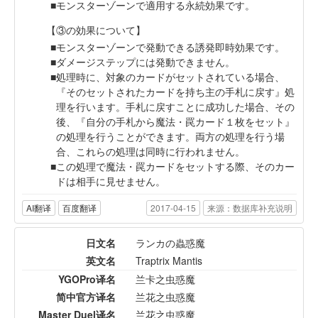
モンスターゾーンで適用する永続効果です。
【③の効果について】
モンスターゾーンで発動できる誘発即時効果です。
ダメージステップには発動できません。
処理時に、対象のカードがセットされている場合、
『そのセットされたカードを持ち主の手札に戻す』処
理を行います。手札に戻すことに成功した場合、その
後、『自分の手札から魔法・罠カード１枚をセット』
の処理を行うことができます。両方の処理を行う場
合、これらの処理は同時に行われません。
この処理で魔法・罠カードをセットする際、そのカー
ドは相手に見せません。
AI翻译
百度翻译
2017-04-15
来源：数据库补充说明
日文名
ランカの蟲惑魔
英文名
Traptrix Mantis
YGOPro译名
兰卡之虫惑魔
简中官方译名
兰花之虫惑魔
Master Duel译名
兰花之虫惑魔