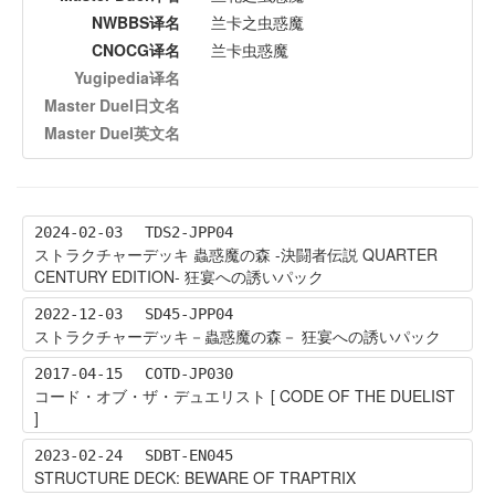
NWBBS译名
兰卡之虫惑魔
CNOCG译名
兰卡虫惑魔
Yugipedia译名
Master Duel日文名
Master Duel英文名
2024-02-03
TDS2-JPP04
ストラクチャーデッキ 蟲惑魔の森 -決闘者伝説 QUARTER
CENTURY EDITION- 狂宴への誘いパック
2022-12-03
SD45-JPP04
ストラクチャーデッキ－蟲惑魔の森－ 狂宴への誘いパック
2017-04-15
COTD-JP030
コード・オブ・ザ・デュエリスト [ CODE OF THE DUELIST
]
2023-02-24
SDBT-EN045
STRUCTURE DECK: BEWARE OF TRAPTRIX