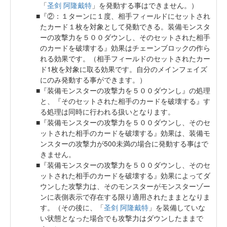
「
圣剑 阿隆戴特
」を発動する事はできません。）
『②：１ターンに１度、相手フィールドにセットされ
たカード１枚を対象として発動できる。装備モンスタ
ーの攻撃力を５００ダウンし、そのセットされた相手
のカードを破壊する』効果はチェーンブロックの作ら
れる効果です。（相手フィールドのセットされたカー
ド1枚を対象に取る効果です。自分のメインフェイズ
にのみ発動する事ができます。）
『装備モンスターの攻撃力を５００ダウンし』の処理
と、『そのセットされた相手のカードを破壊する』す
る処理は同時に行われる扱いとなります。
『装備モンスターの攻撃力を５００ダウンし、そのセ
ットされた相手のカードを破壊する』効果は、装備モ
ンスターの攻撃力が500未満の場合に発動する事はで
きません。
『装備モンスターの攻撃力を５００ダウンし、そのセ
ットされた相手のカードを破壊する』効果によってダ
ウンした攻撃力は、そのモンスターがモンスターゾー
ンに表側表示で存在する限り適用されたままとなりま
す。（その後に、「
圣剑 阿隆戴特
」を装備していな
い状態となった場合でも攻撃力はダウンしたままで