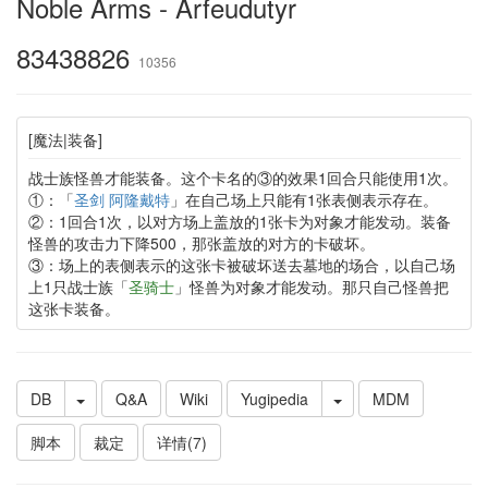
Noble Arms - Arfeudutyr
83438826
10356
[魔法|装备]
战士族怪兽才能装备。这个卡名的③的效果1回合只能使用1次。
①：「
圣剑 阿隆戴特
」在自己场上只能有1张表侧表示存在。
②：1回合1次，以对方场上盖放的1张卡为对象才能发动。装备
怪兽的攻击力下降500，那张盖放的对方的卡破坏。
③：场上的表侧表示的这张卡被破坏送去墓地的场合，以自己场
上1只战士族「
圣骑士
」怪兽为对象才能发动。那只自己怪兽把
这张卡装备。
DB
Q&A
Wiki
Yugipedia
MDM
脚本
裁定
详情(7)