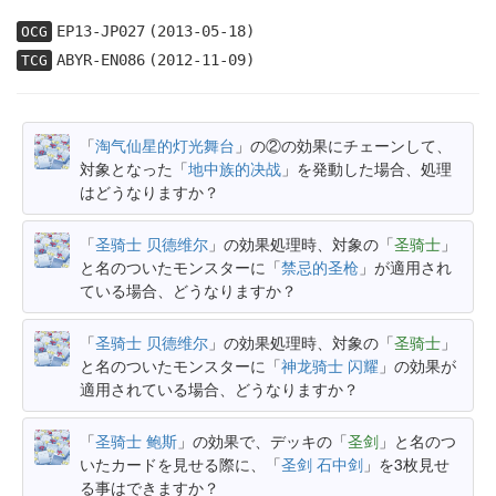
EP13-JP027
(2013-05-18)
OCG
ABYR-EN086
(2012-11-09)
TCG
「
淘气仙星的灯光舞台
」の②の効果にチェーンして、
対象となった「
地中族的决战
」を発動した場合、処理
はどうなりますか？
「
圣骑士 贝德维尔
」の効果処理時、対象の「
圣骑士
」
と名のついたモンスターに「
禁忌的圣枪
」が適用され
ている場合、どうなりますか？
「
圣骑士 贝德维尔
」の効果処理時、対象の「
圣骑士
」
と名のついたモンスターに「
神龙骑士 闪耀
」の効果が
適用されている場合、どうなりますか？
「
圣骑士 鲍斯
」の効果で、デッキの「
圣剑
」と名のつ
いたカードを見せる際に、「
圣剑 石中剑
」を3枚見せ
る事はできますか？