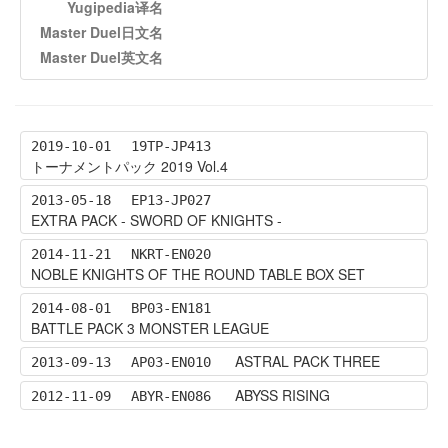
Yugipedia译名
Master Duel日文名
Master Duel英文名
2019-10-01
19TP-JP413
トーナメントパック 2019 Vol.4
2013-05-18
EP13-JP027
EXTRA PACK - SWORD OF KNIGHTS -
2014-11-21
NKRT-EN020
NOBLE KNIGHTS OF THE ROUND TABLE BOX SET
2014-08-01
BP03-EN181
BATTLE PACK 3 MONSTER LEAGUE
ASTRAL PACK THREE
2013-09-13
AP03-EN010
ABYSS RISING
2012-11-09
ABYR-EN086