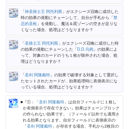
「
神圣骑士王 阿托利斯
」がエクシーズ召喚に成功した
時の効果の発動にチェーンして、自分が手札から「
禁
忌的圣枪
」を発動し、魔法＆罠ゾーンの空きが足りな
くなった場合、処理はどうなりますか？
「
圣骑士王 阿托利斯
」がエクシーズ召喚に成功した時
の効果の発動にチェーンした「
D.D.乌鸦
」の効果によ
って、対象のカードのうち１枚が除外された場合、処
理はどうなりますか？
「
圣剑 阿隆戴特
」の効果で破壊する対象として選択し
たセットされたカードが、効果処理時に表側表示にな
っている場合、処理はどうなりますか？
『①：「
圣剑 阿隆戴特
」は自分フィールドに１枚し
か表側表示で存在できない』効果はチェーンブロック
の作られない効果です。（フィールド以外でも適用さ
れる効果となります。自分フィールドに表側表示の
「
圣剑 阿隆戴特
」が存在する場合、手札から2枚目の