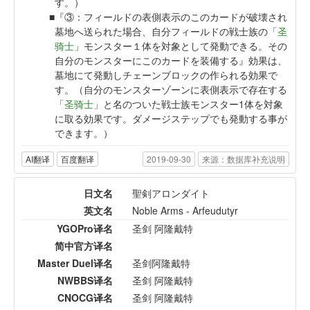
す。）
『③：フィールドの表側表示のこのカードが破壊され
墓地へ送られた場合、自分フィールドの戦士族の「
圣
骑士
」モンスター１体を対象として発動できる。その
自分のモンスターにこのカードを装備する』効果は、
墓地にて発動しチェーンブロックの作られる効果で
す。（自分のモンスターゾーンに表側表示で存在する
「
圣骑士
」と名のついた戦士族モンスター1体を対象
に取る効果です。ダメージステップでも発動する事が
できます。）
AI翻译
百度翻译
2019-09-30
来源：数据库补充说明
日文名
聖剣アロンダイト
英文名
Noble Arms - Arfeudutyr
YGOPro译名
圣剑 阿隆戴特
简中官方译名
Master Duel译名
圣剑阿隆戴特
NWBBS译名
圣剑 阿隆戴特
CNOCG译名
圣剑 阿隆戴特