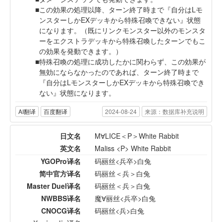
この効果の処理以降、ターン終了時まで『自分はLモ
ンスターしかEXデッキから特殊召喚できない』状態
になります。（既にリンクモンスター以外のモンスタ
ーをエクストラデッキから特殊召喚したターンでもこ
の効果を発動できます。）
特殊召喚の処理に成功したかに関わらず、この効果が
無効にならなかったのであれば、ターン終了時まで
『自分はLモンスターしかEXデッキから特殊召喚でき
ない』状態になります。
AI翻译
百度翻译
2024-08-24
来源：数据库补充说明
日文名
M∀LICE＜P＞White Rabbit
英文名
Maliss <P> White Rabbit
YGOPro译名
码丽丝<兵卒>白兔
简中官方译名
码丽丝＜兵＞白兔
Master Duel译名
码丽丝＜兵＞白兔
NWBBS译名
魔∀丽丝<兵卒>白兔
CNOCG译名
码丽丝<兵>白兔