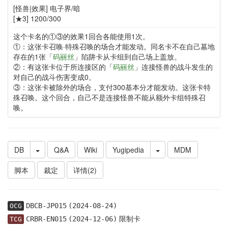
[怪兽|效果] 电子界/暗
[★3] 1200/300
这个卡名的①③的效果1回合各能使用1次。
①：这张卡召唤·特殊召唤的场合才能发动。同名卡不在自己墓地
存在的1张「
码丽丝
」陷阱卡从卡组到自己场上盖放。
②：有这张卡位于所连接区的「
码丽丝
」连接怪兽的战斗发生的
对自己的战斗伤害变成0。
③：这张卡被除外的场合，支付300基本分才能发动。这张卡特
殊召唤。这个回合，自己不是连接怪兽不能从额外卡组特殊召
唤。
DB
Q&A
Wiki
Yugipedia
MDM
脚本
裁定
详情(2)
DBCB-JP015
(2024-08-24)
OCG
限制卡
CRBR-EN015
(2024-12-06)
TCG