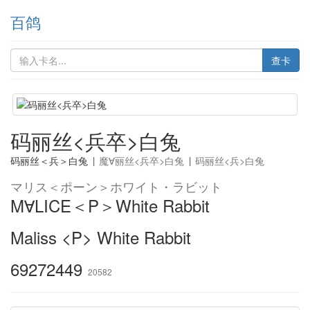
百鸽
查卡
码丽丝<兵卒>白兔
码丽丝＜兵＞白兔
|
魔∀丽丝<兵卒>白兔
|
码丽丝<兵>白兔
マリス＜ポーン＞ホワイト・ラビット
M∀LICE＜P＞White Rabbit
Maliss <P> White Rabbit
69272449
20582