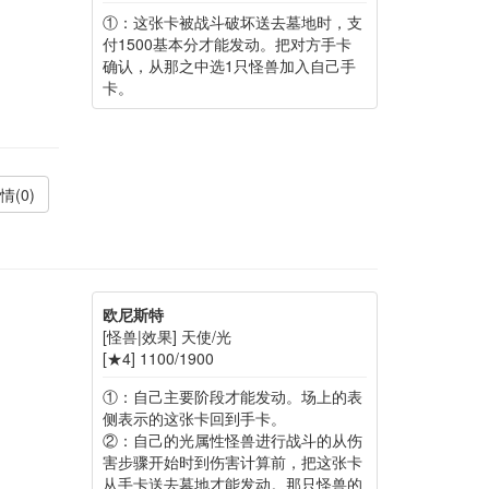
①：这张卡被战斗破坏送去墓地时，支
付1500基本分才能发动。把对方手卡
确认，从那之中选1只怪兽加入自己手
卡。
情(0)
欧尼斯特
[怪兽|效果] 天使/光
[★4] 1100/1900
①：自己主要阶段才能发动。场上的表
侧表示的这张卡回到手卡。
②：自己的光属性怪兽进行战斗的从伤
害步骤开始时到伤害计算前，把这张卡
从手卡送去墓地才能发动。那只怪兽的