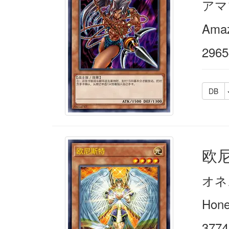
アマ
Amaz
2965
DB
欧
オネ
Hone
3774