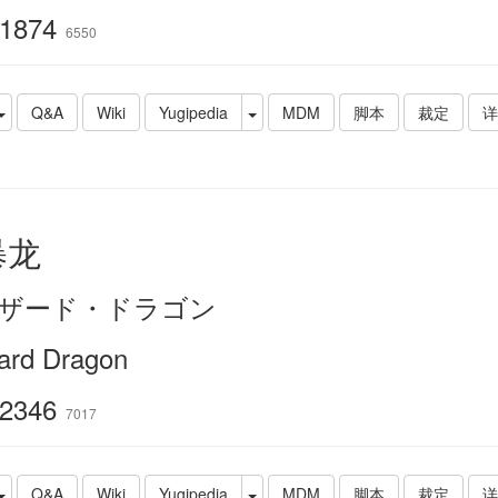
1874
6550
Q&A
Wiki
Yugipedia
MDM
脚本
裁定
详
暴龙
ザード・ドラゴン
zard Dragon
2346
7017
Q&A
Wiki
Yugipedia
MDM
脚本
裁定
详