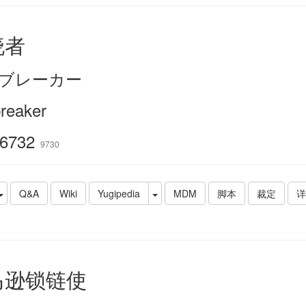
晓者
ブレーカー
reaker
6732
9730
Q&A
Wiki
Yugipedia
MDM
脚本
裁定
详
马逊锁链使