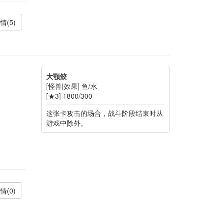
情(5)
大颚鲛
[怪兽|效果] 鱼/水
[★3] 1800/300
这张卡攻击的场合，战斗阶段结束时从
游戏中除外。
情(0)