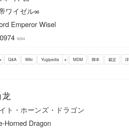
帝ワイゼル∞
ord Emperor Wisel
0974
9264
Q&A
Wiki
Yugipedia
MDM
脚本
裁定
详
角龙
イト・ホーンズ・ドラゴン
e-Horned Dragon