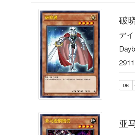
破
デイ
Dayb
2911
DB
亚