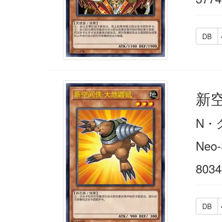
DB
新
N・
Neo-
8034
DB