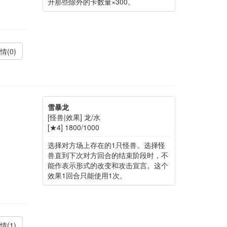
升那些除外的卡数量×300。
情(0)
雪暴龙
[怪兽|效果] 龙/水
[★4] 1800/1000
选择对方场上存在的1只怪兽。选择怪
兽直到下次对方回合的结束阶段时，不
能作表示形式的改变和攻击宣言。这个
效果1回合只能使用1次。
情(1)