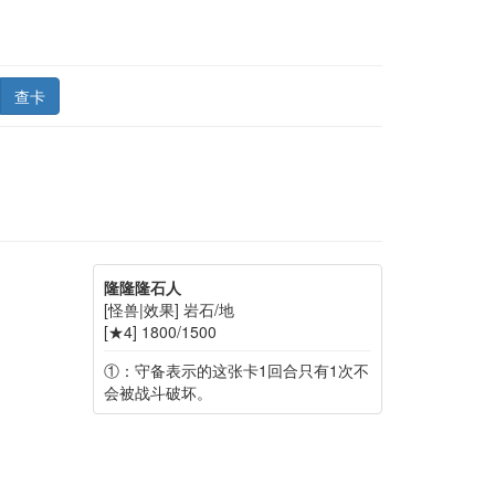
查卡
隆隆隆石人
[怪兽|效果] 岩石/地
[★4] 1800/1500
①：守备表示的这张卡1回合只有1次不
会被战斗破坏。