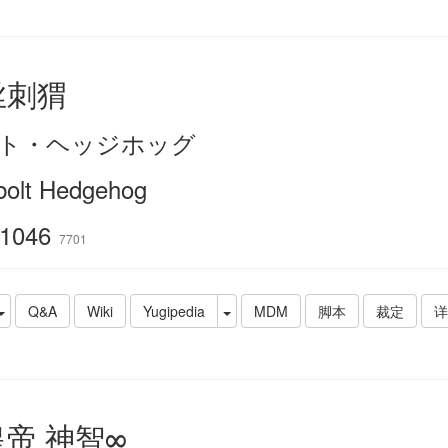
丝刺猬
ト・ヘッジホッグ
lbolt Hedgehog
1046
7701
Q&A
Wiki
Yugipedia
MDM
脚本
裁定
详
帝 神智∞