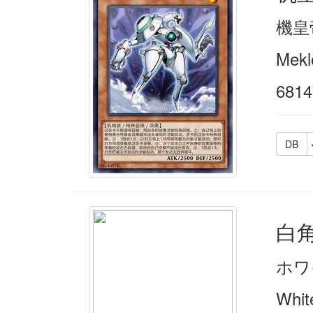
機皇
Mekl
6814
DB
白
ホワ
Whit