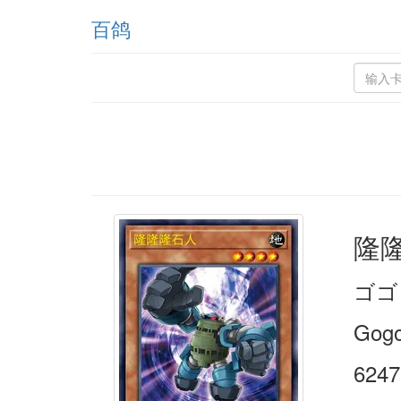
百鸽
隆
ゴゴ
Gog
6247