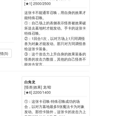
[★1] 2500/2500
这张卡不能通常召唤，用自身的效果才
能特殊召唤。
①：自己场上的表侧表示怪兽被效果破
坏送去墓地时才能发动。手卡的这张卡
特殊召唤。
②：1回合1次，以对方场上1只同调怪
兽为对象才能发动。那只对方同调怪兽
给这张卡装备。
情(5)
③：这个攻击力上升自身的效果装备的
怪兽的攻击力数值，其他的自己怪兽不
能攻击宣言。
④：1回合1次，对方把魔法卡发动时才
能发动。那个发动无效并破坏。
白角龙
[怪兽|效果] 龙/暗
[★6] 2200/1400
①：这张卡召唤·特殊召唤成功的场
合，以对方墓地最多5张魔法卡为对象
发动。那些卡除外，这张卡的攻击力上