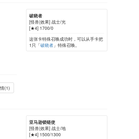
破晓者
[怪兽|效果] 战士/光
[★4] 1700/0
这张卡特殊召唤成功时，可以从手卡把
1只「
破晓者
」特殊召唤。
情(1)
亚马逊锁链使
[怪兽|效果] 战士/地
[★4] 1500/1300