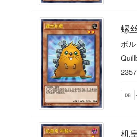
螺
ボル
Quil
2357
DB
机皇