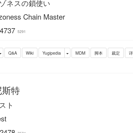
ゾネスの鎖使い
oness Chain Master
4737
5291
Q&A
Wiki
Yugipedia
MDM
脚本
裁定
详
尼斯特
スト
st
2478