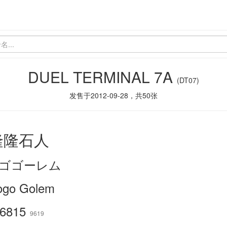
DUEL TERMINAL 7A
(DT07)
发售于
2012-09-28
，共
50
张
隆隆石人
ゴゴーレム
ogo Golem
6815
9619