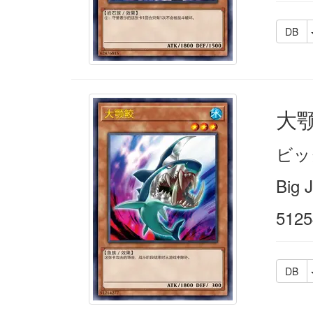
DB
大
ビッ
Big 
5125
DB