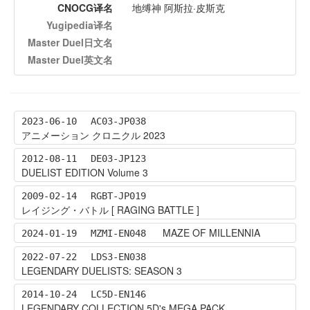
CNOCG译名
地缚神 阿斯拉·皮斯克
Yugipedia译名
Master Duel日文名
Master Duel英文名
2023-06-10
AC03-JP038
アニメーション クロニクル 2023
2012-08-11
DE03-JP123
DUELIST EDITION Volume 3
2009-02-14
RGBT-JP019
レイジング・バトル [ RAGING BATTLE ]
MAZE OF MILLENNIA
2024-01-19
MZMI-EN048
2022-07-22
LDS3-EN038
LEGENDARY DUELISTS: SEASON 3
2014-10-24
LC5D-EN146
LEGENDARY COLLECTION 5D's MEGA PACK