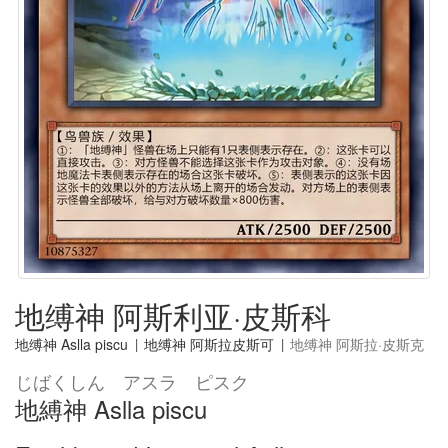
地缚神 阿斯利亚·皮斯科
地缚神 Aslla piscu
|
地缚神 阿斯拉皮斯可
|
地缚神 阿斯拉·皮斯克
じばくしん アスラ ピスク
地縛神 Aslla piscu