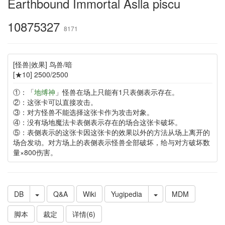
Earthbound Immortal Aslla piscu
10875327
8171
[怪兽|效果] 鸟兽/暗
[★10] 2500/2500
①：「
地缚神
」怪兽在场上只能有1只表侧表示存在。
②：这张卡可以直接攻击。
③：对方怪兽不能选择这张卡作为攻击对象。
④：没有场地魔法卡表侧表示存在的场合这张卡破坏。
⑤：表侧表示的这张卡因这张卡的效果以外的方法从场上离开的
场合发动。对方场上的表侧表示怪兽全部破坏，给与对方破坏数
量×800伤害。
DB
Q&A
Wiki
Yugipedia
MDM
脚本
裁定
详情(6)