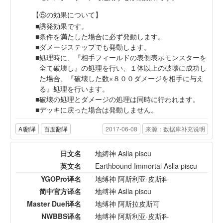
【⑤の効果について】
誘発効果です。
条件を満たした場合に必ず発動します。
ダメージステップでも発動します。
処理時に、『相手フィールドの表側表示モンスターを
全て破壊し』の処理を行い、１体以上の破壊に成功し
た場合、『破壊した数×８００ダメージを相手に与え
る』処理を行います。
破壊の処理とダメージの処理は同時に行われます。
デッキに戻った場合は発動しません。
AI翻译
百度翻译
2017-06-08
来源：数据库补充说明
日文名
地縛神 Aslla piscu
英文名
Earthbound Immortal Aslla piscu
YGOPro译名
地缚神 阿斯利亚·皮斯科
简中官方译名
地缚神 Aslla piscu
Master Duel译名
地缚神 阿斯拉皮斯可
NWBBS译名
地缚神 阿斯利亚·皮斯科