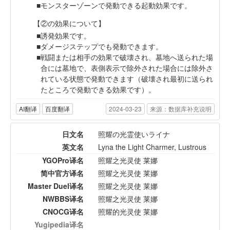
モンスターゾーンで発動できる起動効果です。
【②の効果について】
誘発効果です。
ダメージステップでも発動できます。
戦闘または相手の効果で破壊され、墓地へ送られた場
合には墓地で、表側表示で除外された場合には除外さ
れている状態で発動できます（破壊され最初に送られ
たところで発動できる効果です）。
AI翻译
百度翻译
2024-03-23
来源：数据库补充说明
日文名
照耀の光霊使いライナ
英文名
Lyna the Light Charmer, Lustrous
YGOPro译名
照耀之光灵使 莱娜
简中官方译名
照耀之光灵使 莱娜
Master Duel译名
照耀之光灵使 莱娜
NWBBS译名
照耀之光灵使 莱娜
CNOCG译名
照耀的光灵使 莱娜
Yugipedia译名