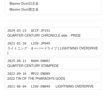
Master Duel日文名
Master Duel英文名
2024-03-23
QCCP-JP191
QUARTER CENTURY CHRONICLE side：PRIDE
2021-01-16
LIOV-JP049
ライトニング・オーバードライブ [ LIGHTNING OVERDRIVE
]
2025-04-11
RA04-EN081
QUARTER CENTURY STAMPEDE
2022-09-16
MP22-EN089
2022 TIN OF THE PHARAOH'S GODS
LIGHTNING OVERDRIVE
2021-06-04
LIOV-EN049