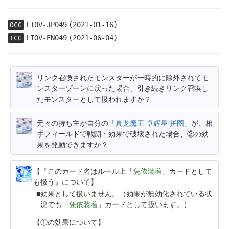
LIOV-JP049
(2021-01-16)
OCG
LIOV-EN049
(2021-06-04)
TCG
リンク召喚されたモンスターが一時的に除外されてモ
ンスターゾーンに戻った場合、引き続きリンク召喚し
たモンスターとして扱われますか？
元々の持ち主が自分の「
真龙魔王 卓辉星·拼图
」が、相
手フィールドで戦闘・効果で破壊された場合、②の効
果を発動できますか？
【『このカード名はルール上「
凭依装着
」カードとして
も扱う』について】
効果として扱いません。（効果が無効化されている状
況でも「
凭依装着
」カードとして扱います。）
【①の効果について】