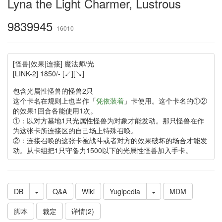
Lyna the Light Charmer, Lustrous
9839945
16010
[怪兽|效果|连接] 魔法师/光
[LINK-2] 1850/- [↙][↘]
包含光属性怪兽的怪兽2只
这个卡名在规则上也当作「
凭依装着
」卡使用。这个卡名的①②
的效果1回合各能使用1次。
①：以对方墓地1只光属性怪兽为对象才能发动。那只怪兽在作
为这张卡所连接区的自己场上特殊召唤。
②：连接召唤的这张卡被战斗或者对方的效果破坏的场合才能发
动。从卡组把1只守备力1500以下的光属性怪兽加入手卡。
DB
Q&A
Wiki
Yugipedia
MDM
脚本
裁定
详情(2)