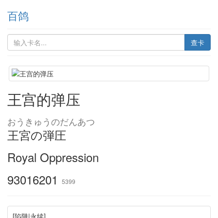
百鸽
查卡
王宫的弹压
おうきゅうのだんあつ
王宮の弾圧
Royal Oppression
93016201
5399
[陷阱|永续]