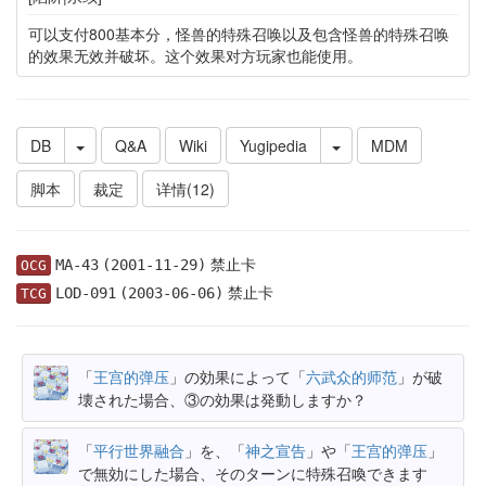
可以支付800基本分，怪兽的特殊召唤以及包含怪兽的特殊召唤
的效果无效并破坏。这个效果对方玩家也能使用。
DB
Q&A
Wiki
Yugipedia
MDM
脚本
裁定
详情(12)
禁止卡
MA-43
(2001-11-29)
OCG
禁止卡
LOD-091
(2003-06-06)
TCG
「
王宫的弹压
」の効果によって「
六武众的师范
」が破
壊された場合、③の効果は発動しますか？
「
平行世界融合
」を、「
神之宣告
」や「
王宫的弹压
」
で無効にした場合、そのターンに特殊召喚できます