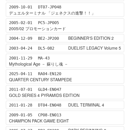
2009-10-01
DT07-JP048
デュエルターミナル 「ジェネクスの進撃！！」
2005-02-01
PC5-JP005
2005/02 プロモーションカード
BEGINNER'S EDITION 2
2004-12-09
BE2-JP200
DUELIST LEGACY Volume 5
2003-04-24
DL5-082
2001-11-29
MA-43
Mythological Age － 蘇りし魂 －
2025-04-11
RA04-EN120
QUARTER CENTURY STAMPEDE
2011-07-01
GLD4-EN047
GOLD SERIES 4 PYRAMIDS EDITION
DUEL TERMINAL 4
2011-01-28
DT04-EN048
2009-01-05
CP08-EN013
CHAMPION PACK GAME EIGHT