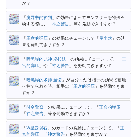
か？
「
魔导书的神判
」の効果によってモンスターを特殊召
喚する際に、「
神之警告
」等を発動できますか？
「
王宫的弹压
」の効果にチェーンして「
星尘龙
」の効
果を発動できますか？
「
暗黑界的龙神 格拉法
」の効果にチェーンして、「
王
宫的弹压
」や「
神之警告
」を発動できますか？
「
暗黑界的术师 丝诺
」が自分または相手の効果で墓地
へ捨てられた時、相手は「
王宫的弹压
」を発動できま
すか？
「
时空警察
」の効果にチェーンして、「
王宫的弹压
」
「
神之警告
」等を発動できますか？
「
W星云陨石
」のカードの発動にチェーンして、「
王
宫的弹压
」「
神之警告
」を発動できますか？