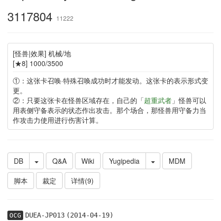
3117804
11222
[怪兽|效果] 机械/地
[★8] 1000/3500
①：这张卡召唤·特殊召唤成功时才能发动。这张卡的表示形式变
更。
②：只要这张卡在怪兽区域存在，自己的「
超重武者
」怪兽可以
用表侧守备表示的状态作出攻击。那个场合，那怪兽用守备力当
作攻击力使用进行伤害计算。
DB
Q&A
Wiki
Yugipedia
MDM
脚本
裁定
详情(9)
DUEA-JP013
(2014-04-19)
OCG