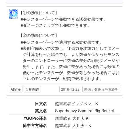
【①の効果について】
モンスターゾーンで発動できる誘発効果です。
ダメージステップでも発動できます。
【②の効果について】
モンスターゾーンで適用する永続効果です。
表側守備表示で攻撃し、守備力を攻撃力としてダメー
ジ計算を行った場合でも、より数値が低かったモンス
ターのコントローラーに数値の差分の戦闘ダメージが
発生します。また、数値に差があった場合には数値の
低かったモンスターが、数値が等しかった場合にはお
互いのモンスターが、戦闘で破壊されます。
AI翻译
百度翻译
2016-12-22
来源：数据库补充说明
日文名
超重武者ビッグベン－K
英文名
Superheavy Samurai Big Benkei
YGOPro译名
超重武者 大弁庆-K
简中官方译名
超重武者 大弁庆－K