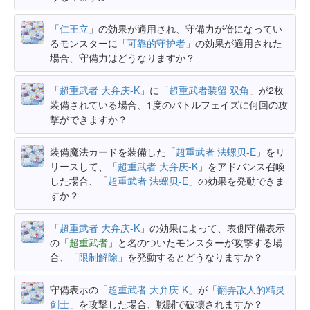
「
仁王立
」の効果が適用され、守備力が倍になってい
るモンスターに「
可靠的守护者
」の効果が適用された
場合、守備力はどうなりますか？
「
超重武者 大弁庆-K
」に「
超重武者装留 双角
」が2枚
装備されている場合、1度のバトルフェイズに何回の攻
撃ができますか？
装備魔法カードを装備した「
超重武者 法螺贝-E
」をリ
リースして、「
超重武者 大弁庆-K
」をアドバンス召喚
した場合、「
超重武者 法螺贝-E
」の効果を発動できま
すか？
「
超重武者 大弁庆-K
」の効果によって、表側守備表示
の「
超重武者
」と名のついたモンスターが攻撃する場
合、「
限制解除
」を発動するとどうなりますか？
守備表示の「
超重武者 大弁庆-K
」が「
翻弄敌人的精灵
剑士
」を攻撃した場合、戦闘で破壊されますか？