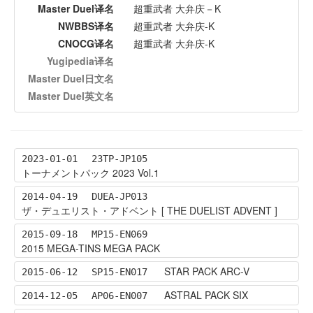
Master Duel译名
超重武者 大弁庆－K
NWBBS译名
超重武者 大弁庆-K
CNOCG译名
超重武者 大弁庆-K
Yugipedia译名
Master Duel日文名
Master Duel英文名
2023-01-01
23TP-JP105
トーナメントパック 2023 Vol.1
2014-04-19
DUEA-JP013
ザ・デュエリスト・アドベント [ THE DUELIST ADVENT ]
2015-09-18
MP15-EN069
2015 MEGA-TINS MEGA PACK
STAR PACK ARC-V
2015-06-12
SP15-EN017
ASTRAL PACK SIX
2014-12-05
AP06-EN007