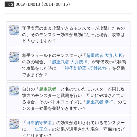
DUEA-EN013
(2014-08-15)
TCG
守備表示のまま攻撃できるモンスターが攻撃したもの
の、そのモンスター効果が無効になった場合、攻撃は
どうなりますか？
相手フィールドのモンスターが「
超重武者 大弁庆-K
」
のみの場合、「
超重武者 大弁庆-K
」が守備表示の状態
で攻撃をした時に、「
神圣防护罩 -反射镜力-
」を発動
できますか？
自分の「
超重武者
」と名のついたモンスターが同じ攻
撃力のモンスターと戦闘を行い、互いに破壊されてい
る場合、そのバトルフェイズに「
超重武者 拳-C
」のモ
ンスター効果を発動できますか？
「
可靠的守护者
」の効果が適用されているモンスター
に、「
仁王立
」の効果が適用された場合、守備力はど
うなりますか？