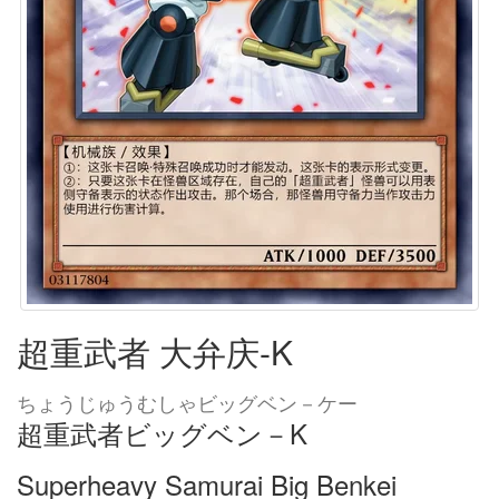
超重武者 大弁庆-K
ちょうじゅうむしゃビッグベン－ケー
超重武者ビッグベン－K
Superheavy Samurai Big Benkei