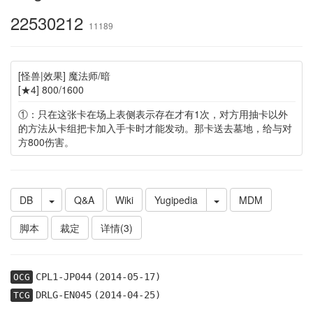
22530212
11189
[怪兽|效果] 魔法师/暗
[★4] 800/1600
①：只在这张卡在场上表侧表示存在才有1次，对方用抽卡以外
的方法从卡组把卡加入手卡时才能发动。那卡送去墓地，给与对
方800伤害。
DB
Q&A
Wiki
Yugipedia
MDM
脚本
裁定
详情(3)
CPL1-JP044
(2014-05-17)
OCG
DRLG-EN045
(2014-04-25)
TCG