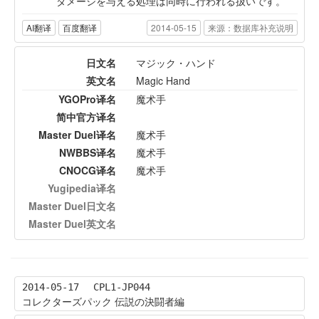
ダメージを与える処理は同時に行われる扱いです。
AI翻译
百度翻译
2014-05-15
来源：数据库补充说明
日文名
マジック・ハンド
英文名
Magic Hand
YGOPro译名
魔术手
简中官方译名
Master Duel译名
魔术手
NWBBS译名
魔术手
CNOCG译名
魔术手
Yugipedia译名
Master Duel日文名
Master Duel英文名
2014-05-17
CPL1-JP044
コレクターズパック 伝説の決闘者編