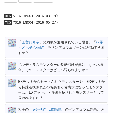
ST16-JP004
(2016-03-19)
OCG
YS16-EN004
(2016-05-27)
TCG
「
王宫的号令
」の効果が適用されている場合、「
纠罪
巧α'-愤怒“orgIA”
」をペンデュラムゾーンに発動できま
すか？
ペンデュラムモンスターの反転召喚が無効になった場
合、そのモンスターはどこへ送られますか？
EXデッキからセットされたモンスターや、EXデッキか
ら特殊召喚されたのち裏側守備表示になったモンスタ
ーは、EXデッキから特殊召喚されたモンスターとして
扱われますか？
相手の「
娱乐伙伴 飞毯鼯鼠
」のペンデュラム効果が適