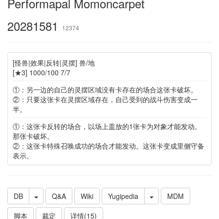
Performapal Momoncarpet
20281581
12374
[怪兽|效果|反转|灵摆] 兽/地
[★3] 1000/100 7/7
①：另一边的自己的灵摆区域没有卡存在的场合这张卡破坏。
②：只要这张卡在灵摆区域存在，自己受到的战斗伤害变成一
半。
①：这张卡反转的场合，以场上盖放的1张卡为对象才能发动。
那张卡破坏。
②：这张卡特殊召唤成功的场合才能发动。这张卡变成里侧守备
表示。
DB
Q&A
Wiki
Yugipedia
MDM
脚本
裁定
详情(15)