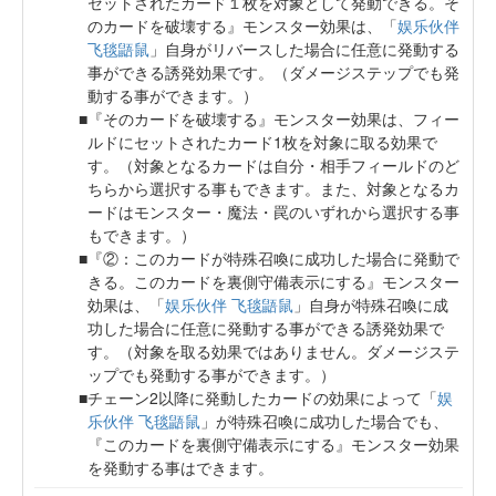
セットされたカード１枚を対象として発動できる。そ
のカードを破壊する』モンスター効果は、「
娱乐伙伴
飞毯鼯鼠
」自身がリバースした場合に任意に発動する
事ができる誘発効果です。（ダメージステップでも発
動する事ができます。）
『そのカードを破壊する』モンスター効果は、フィー
ルドにセットされたカード1枚を対象に取る効果で
す。（対象となるカードは自分・相手フィールドのど
ちらから選択する事もできます。また、対象となるカ
ードはモンスター・魔法・罠のいずれから選択する事
もできます。）
『②：このカードが特殊召喚に成功した場合に発動で
きる。このカードを裏側守備表示にする』モンスター
効果は、「
娱乐伙伴 飞毯鼯鼠
」自身が特殊召喚に成
功した場合に任意に発動する事ができる誘発効果で
す。（対象を取る効果ではありません。ダメージステ
ップでも発動する事ができます。）
チェーン2以降に発動したカードの効果によって「
娱
乐伙伴 飞毯鼯鼠
」が特殊召喚に成功した場合でも、
『このカードを裏側守備表示にする』モンスター効果
を発動する事はできます。