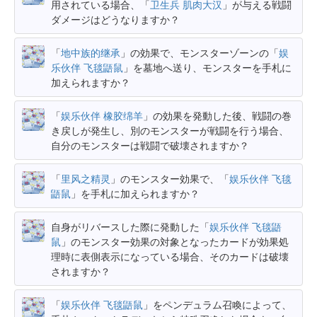
用されている場合、「
卫生兵 肌肉大汉
」が与える戦闘
ダメージはどうなりますか？
「
地中族的继承
」の効果で、モンスターゾーンの「
娱
乐伙伴 飞毯鼯鼠
」を墓地へ送り、モンスターを手札に
加えられますか？
「
娱乐伙伴 橡胶绵羊
」の効果を発動した後、戦闘の巻
き戻しが発生し、別のモンスターが戦闘を行う場合、
自分のモンスターは戦闘で破壊されますか？
「
里风之精灵
」のモンスター効果で、「
娱乐伙伴 飞毯
鼯鼠
」を手札に加えられますか？
自身がリバースした際に発動した「
娱乐伙伴 飞毯鼯
鼠
」のモンスター効果の対象となったカードが効果処
理時に表側表示になっている場合、そのカードは破壊
されますか？
「
娱乐伙伴 飞毯鼯鼠
」をペンデュラム召喚によって、