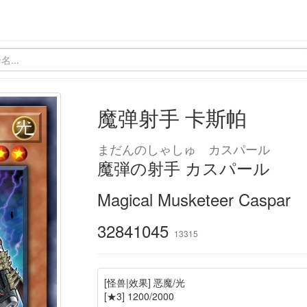
魔弹射手 卡斯帕
まだんのしゃしゅ カスパール
魔弾の射手 カスパール
Magical Musketeer Caspar
32841045
13315
[怪兽|效果] 恶魔/光
[★3] 1200/2000