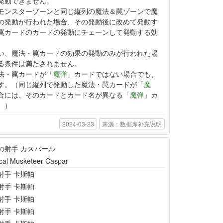
発動できません。
モンスターゾーンと同じ縦列の魔法＆罠ゾーンで魔
の発動が行われた場合、その発動後に改めて発動す
罠カードのカードの発動にチェーンして発動する効
い、魔法・罠カードの効果の発動のみが行われた場
る条件は満たされません。
法・罠カードが「
魔弹
」カードではない場合でも、
す。（同じ縦列で発動した魔法・罠カードが「
魔
合には、そのカードとカード名が異なる「
魔弹
」カ
。）
2024-03-23
来源：数据库补充说明
の射手 カスパール
cal Musketeer Caspar
射手 卡斯帕
射手 卡斯帕
射手 卡斯帕
射手 卡斯帕