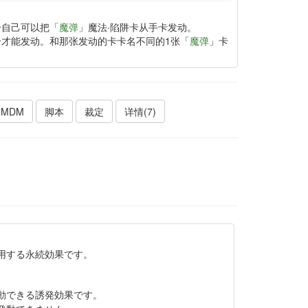
合自己可以把「
魔弹
」魔法·陷阱卡从手卡发动。
合才能发动。和那张发动的卡卡名不同的1张「
魔弹
」卡
MDM
脚本
裁定
详情(7)
用する永続効果です。
動できる誘発効果です。