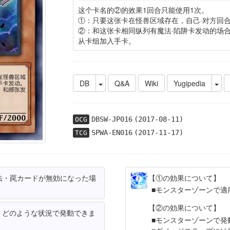
这个卡名的②的效果1回合只能使用1次。
①：只要这张卡在怪兽区域存在，自己·对方回
②：和这张卡相同纵列有魔法·陷阱卡发动的场
从卡组加入手卡。
DB
Q&A
Wiki
Yugipedia
DBSW-JP016
(2017-08-11)
OCG
SPWA-EN016
(2017-11-17)
TCG
法・罠カードが無効になった場
【①の効果について】
モンスターゾーンで適
【②の効果について】
、どのような状況で発動できま
モンスターゾーンで発