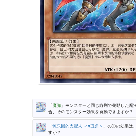
「
魔弹
」モンスターと同じ縦列で発動した魔
合、そのモンスター効果を発動できますか？
「
惊乐园的支配人 ＜∀丑角＞
」の①の効果は
すか？