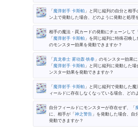
「
魔弹射手 卡斯帕
」と同じ縦列の自分と相手
ン上で発動した場合、どのように発動と処理
相手の魔法・罠カードの発動にチェーンして
「
魔弹射手 卡斯帕
」を同じ縦列に特殊召喚し
のモンスター効果を発動できますか？
「
真龙拳士 雾动轰·铁拳
」のモンスター効果に
「
魔弹射手 卡斯帕
」と同じ縦列に発動した場
ンスター効果を発動できますか？
「
魔弹射手 卡斯帕
」と同じ縦列で発動した魔
ィールドに存在しなくなっている場合、どの
自分フィールドにモンスターが存在せず、「
に、相手が「
神之警告
」を発動した場合、自
発動できますか？