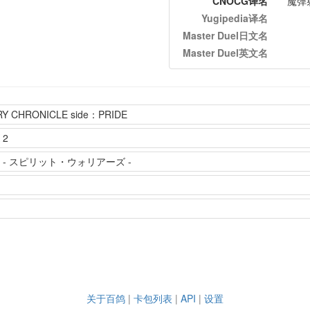
CNOCG译名
魔弹
Yugipedia译名
Master Duel日文名
Master Duel英文名
Y CHRONICLE side：PRIDE
 2
- スピリット・ウォリアーズ -
关于百鸽
|
卡包列表
|
API
|
设置