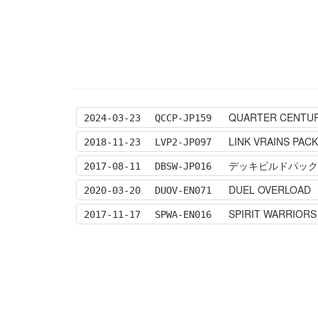
QUARTER CENTUR
2024-03-23
QCCP-JP159
LINK VRAINS PACK
2018-11-23
LVP2-JP097
デッキビルドパック 
2017-08-11
DBSW-JP016
DUEL OVERLOAD
2020-03-20
DUOV-EN071
SPIRIT WARRIORS
2017-11-17
SPWA-EN016