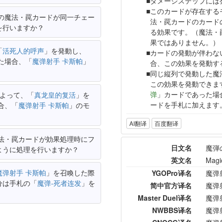
ダメージステップには
このカードが存在する
の魔法・罠カードが同一チェー
法・罠カードのカード
を行いますか？
る効果です。（魔法・
果ではありません。）
「
活死人的呼声
」を発動し、
カードの発動が伴わな
た場合、「
魔弹射手 卡斯帕
」
合、この効果を発動す
同じ縦列で発動した魔
この効果を発動できま
弹
」カードであった場
よって、「
真龙皇的复活
」を
ードを手札に加えます
合、「
魔弹射手 卡斯帕
」のモ
AI翻译
百度翻译
法・罠カードが効果処理時にフ
日文名
魔弾
ように処理を行いますか？
英文名
Magi
魔弹射手 卡斯帕
」を召喚した際
YGOPro译名
魔弹
分は手札の「
魔弹-死者连发
」を
简中官方译名
魔弹
Master Duel译名
魔弹
NWBBS译名
魔弹