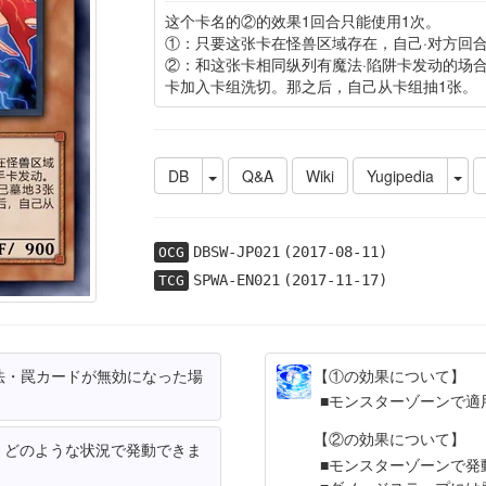
这个卡名的②的效果1回合只能使用1次。
①：只要这张卡在怪兽区域存在，自己·对方回
②：和这张卡相同纵列有魔法·陷阱卡发动的场
卡加入卡组洗切。那之后，自己从卡组抽1张。
DB
Q&A
Wiki
Yugipedia
DBSW-JP021
(2017-08-11)
OCG
SPWA-EN021
(2017-11-17)
TCG
法・罠カードが無効になった場
【①の効果について】
モンスターゾーンで適
【②の効果について】
、どのような状況で発動できま
モンスターゾーンで発