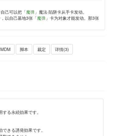
合自己可以把「
魔弹
」魔法·陷阱卡从手卡发动。
合，以自己墓地3张「
魔弹
」卡为对象才能发动。那3张
MDM
脚本
裁定
详情(3)
用する永続効果です。
動できる誘発効果です。