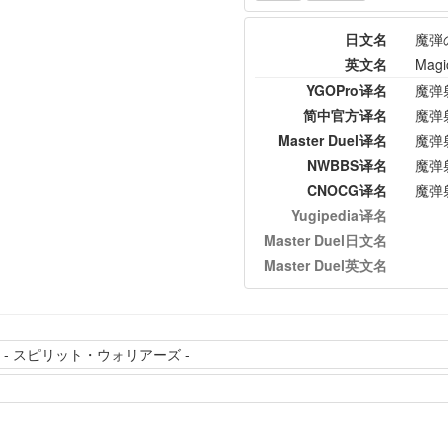
日文名
魔弾
英文名
Magi
YGOPro译名
魔弹
简中官方译名
魔弹
Master Duel译名
魔弹
NWBBS译名
魔弹
CNOCG译名
魔弹
Yugipedia译名
Master Duel日文名
Master Duel英文名
- スピリット・ウォリアーズ -