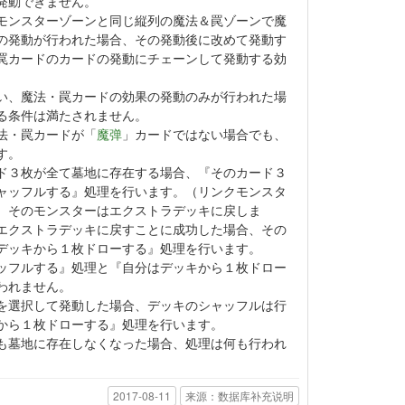
発動できません。
モンスターゾーンと同じ縦列の魔法＆罠ゾーンで魔
の発動が行われた場合、その発動後に改めて発動す
罠カードのカードの発動にチェーンして発動する効
い、魔法・罠カードの効果の発動のみが行われた場
る条件は満たされません。
法・罠カードが「
魔弹
」カードではない場合でも、
す。
ド３枚が全て墓地に存在する場合、『そのカード３
ャッフルする』処理を行います。（リンクモンスタ
、そのモンスターはエクストラデッキに戻しま
エクストラデッキに戻すことに成功した場合、その
デッキから１枚ドローする』処理を行います。
ッフルする』処理と『自分はデッキから１枚ドロー
われません。
を選択して発動した場合、デッキのシャッフルは行
から１枚ドローする』処理を行います。
も墓地に存在しなくなった場合、処理は何も行われ
2017-08-11
来源：数据库补充说明