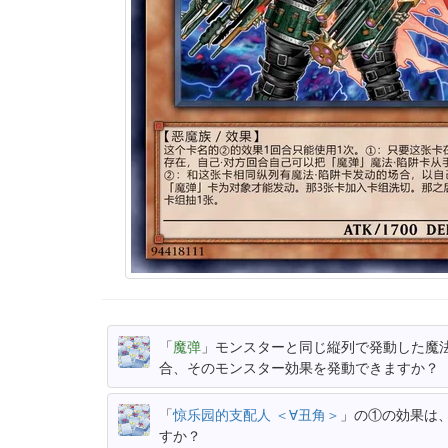
「
魔弹
」モンスターと同じ縦列で発動した魔
合、そのモンスター効果を発動できますか？
「
惊乐园的支配人 ＜∀丑角＞
」の①の効果は
すか？