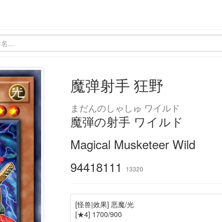
魔弹射手 狂野
まだんのしゃしゅ ワイルド
魔弾の射手 ワイルド
Magical Musketeer Wild
94418111
13320
[怪兽|效果] 恶魔/光
[★4] 1700/900