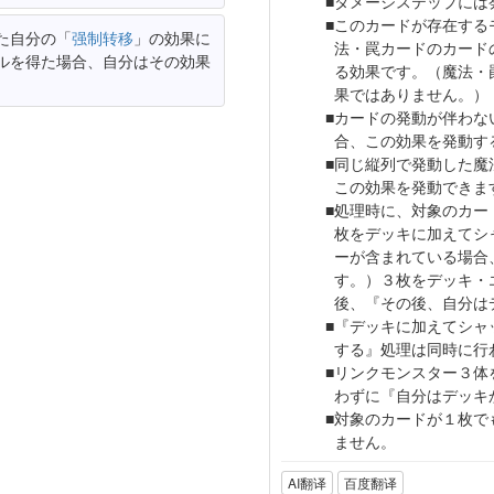
ダメージステップには
このカードが存在する
た自分の「
强制转移
」の効果に
法・罠カードのカード
ルを得た場合、自分はその効果
る効果です。（魔法・
果ではありません。）
カードの発動が伴わな
合、この効果を発動す
同じ縦列で発動した魔
この効果を発動できま
処理時に、対象のカー
枚をデッキに加えてシ
ーが含まれている場合
す。）３枚をデッキ・
後、『その後、自分は
『デッキに加えてシャ
する』処理は同時に行
リンクモンスター３体
わずに『自分はデッキ
対象のカードが１枚で
ません。
AI翻译
百度翻译