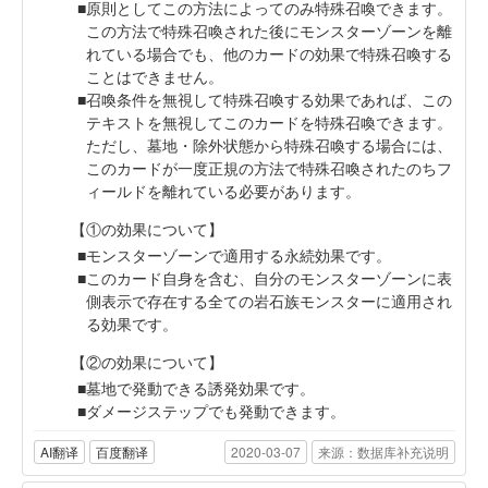
原則としてこの方法によってのみ特殊召喚できます。
この方法で特殊召喚された後にモンスターゾーンを離
れている場合でも、他のカードの効果で特殊召喚する
ことはできません。
召喚条件を無視して特殊召喚する効果であれば、この
テキストを無視してこのカードを特殊召喚できます。
ただし、墓地・除外状態から特殊召喚する場合には、
このカードが一度正規の方法で特殊召喚されたのちフ
ィールドを離れている必要があります。
【①の効果について】
モンスターゾーンで適用する永続効果です。
このカード自身を含む、自分のモンスターゾーンに表
側表示で存在する全ての岩石族モンスターに適用され
る効果です。
【②の効果について】
墓地で発動できる誘発効果です。
ダメージステップでも発動できます。
AI翻译
百度翻译
2020-03-07
来源：数据库补充说明