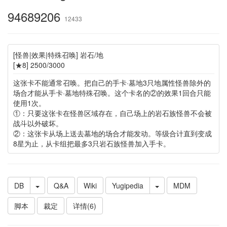
94689206
12433
[怪兽|效果|特殊召唤] 岩石/地
[★8] 2500/3000
这张卡不能通常召唤。把自己的手卡·墓地3只地属性怪兽除外的
场合才能从手卡·墓地特殊召唤。这个卡名的②的效果1回合只能
使用1次。
①：只要这张卡在怪兽区域存在，自己场上的岩石族怪兽不会被
战斗以外破坏。
②：这张卡从场上送去墓地的场合才能发动。等级合计直到变成
8星为止，从卡组把最多3只岩石族怪兽加入手卡。
DB
Q&A
Wiki
Yugipedia
MDM
脚本
裁定
详情(6)