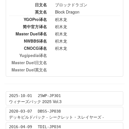
日文名
ブロックドラゴン
英文名
Block Dragon
YGOPro译名
积木龙
简中官方译名
积木龙
Master Duel译名
积木龙
NWBBS译名
积木龙
CNOCG译名
积木龙
Yugipedia译名
Master Duel日文名
Master Duel英文名
2025-10-01
25WP-JP301
ウィナーズパック 2025 Vol.3
2020-03-07
DBSS-JP038
デッキビルドパック - シークレット・スレイヤーズ -
2016-04-09
TDIL-JP034