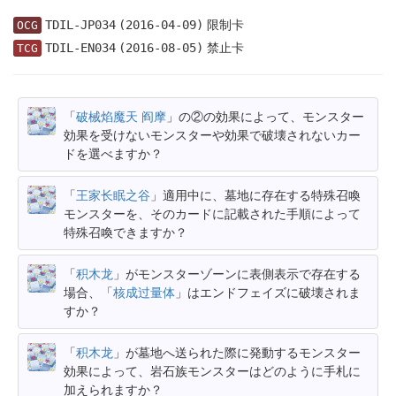
限制卡
TDIL-JP034
(2016-04-09)
OCG
禁止卡
TDIL-EN034
(2016-08-05)
TCG
「
破械焰魔天 阎摩
」の②の効果によって、モンスター
効果を受けないモンスターや効果で破壊されないカー
ドを選べますか？
「
王家长眠之谷
」適用中に、墓地に存在する特殊召喚
モンスターを、そのカードに記載された手順によって
特殊召喚できますか？
「
积木龙
」がモンスターゾーンに表側表示で存在する
場合、「
核成过量体
」はエンドフェイズに破壊されま
すか？
「
积木龙
」が墓地へ送られた際に発動するモンスター
効果によって、岩石族モンスターはどのように手札に
加えられますか？