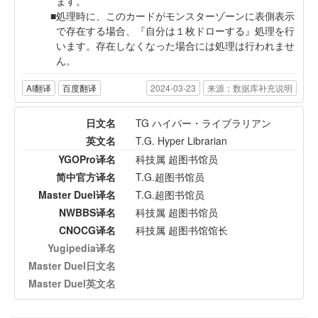
ます。
処理時に、このカードがモンスターゾーンに表側表示
で存在する場合、『自分は１枚ドローする』処理を行
います。存在しなくなった場合には処理は行われませ
ん。
AI翻译
百度翻译
2024-03-23
来源：数据库补充说明
日文名
TG ハイパー・ライブラリアン
英文名
T.G. Hyper Librarian
YGOPro译名
科技属 超图书馆员
简中官方译名
T.G.超图书馆员
Master Duel译名
T.G.超图书馆员
NWBBS译名
科技属 超图书馆员
CNOCG译名
科技属 超图书馆馆长
Yugipedia译名
Master Duel日文名
Master Duel英文名