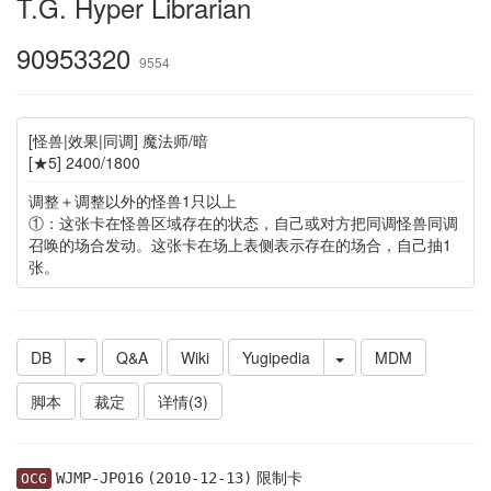
T.G. Hyper Librarian
90953320
9554
[怪兽|效果|同调] 魔法师/暗
[★5] 2400/1800
调整＋调整以外的怪兽1只以上
①：这张卡在怪兽区域存在的状态，自己或对方把同调怪兽同调
召唤的场合发动。这张卡在场上表侧表示存在的场合，自己抽1
张。
DB
Q&A
Wiki
Yugipedia
MDM
脚本
裁定
详情(3)
限制卡
WJMP-JP016
(2010-12-13)
OCG