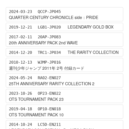
2024-03-23
QCCP-JP045
QUARTER CENTURY CHRONICLE side：PRIDE
LEGENDARY GOLD BOX
2019-12-21
LGB1-JP020
2017-02-11
20AP-JP083
20th ANNIVERSARY PACK 2nd WAVE
THE RARITY COLLECTION
2014-12-20
TRC1-JP034
2010-12-13
WJMP-JP016
週刊少年ジャンプ 2011年 2号 付録カード
2024-05-24
RA02-EN027
25TH ANNIVERSARY RARITY COLLECTION 2
2023-10-26
OP23-EN022
OTS TOURNAMENT PACK 23
2019-04-18
OP10-EN018
OTS TOURNAMENT PACK 10
2014-10-24
LC5D-EN211