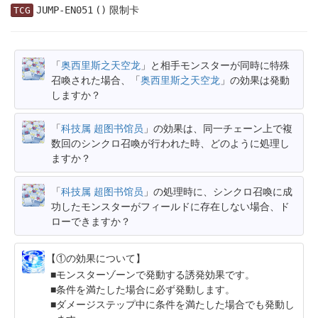
限制卡
JUMP-EN051
()
TCG
「
奥西里斯之天空龙
」と相手モンスターが同時に特殊
召喚された場合、「
奥西里斯之天空龙
」の効果は発動
しますか？
「
科技属 超图书馆员
」の効果は、同一チェーン上で複
数回のシンクロ召喚が行われた時、どのように処理し
ますか？
「
科技属 超图书馆员
」の処理時に、シンクロ召喚に成
功したモンスターがフィールドに存在しない場合、ド
ローできますか？
【①の効果について】
モンスターゾーンで発動する誘発効果です。
条件を満たした場合に必ず発動します。
ダメージステップ中に条件を満たした場合でも発動し