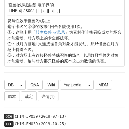
[怪兽|效果|连接] 电子界/炎
[LINK-4] 2800/- [↑][←][→][↓]
炎属性效果怪兽2只以上
这个卡名的②③的效果1回合各能使用1次。
①：这张卡用「
转生炎兽 火凤凰
」为素材作连接召唤成功的场合
才能发动。对方场上的卡全部破坏。
②：以对方墓地1只连接怪兽为对象才能发动。那只怪兽在对方
场上特殊召唤。
③：对方场上有连接怪兽特殊召唤的场合，以那1只怪兽为对象
才能发动。给与对方那只怪兽的原本攻击力数值的伤害。
DB
Q&A
Wiki
Yugipedia
MDM
脚本
裁定
详情(1)
CHIM-JP039
(2019-07-13)
OCG
CHIM-EN039
(2019-10-25)
TCG