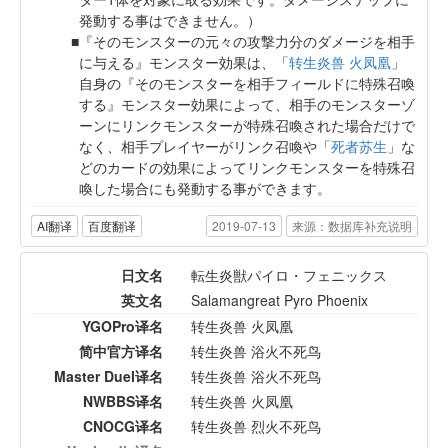
発動する事はできません。）
『そのモンスターの元々の攻撃力分のダメージを相手
に与える』モンスター効果は、「
转生炎兽 火凤凰
」
自身の『そのモンスターを相手フィールドに特殊召喚
する』モンスター効果によって、相手のモンスターゾ
ーンにリンクモンスターが特殊召喚された場合だけで
なく、相手プレイヤーがリンク召喚や「
死者苏生
」な
どのカードの効果によってリンクモンスターを特殊召
喚した場合にも発動する事ができます。
AI翻译
百度翻译
2019-07-13
来源：数据库补充说明
日文名
転生炎獣パイロ・フェニックス
英文名
Salamangreat Pyro Phoenix
YGOPro译名
转生炎兽 火凤凰
简中官方译名
转生炎兽 浴火不死鸟
Master Duel译名
转生炎兽 浴火不死鸟
NWBBS译名
转生炎兽 火凤凰
CNOCG译名
转生炎兽 烈火不死鸟