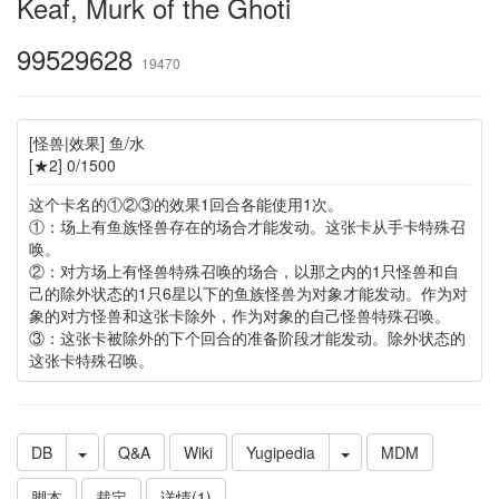
Keaf, Murk of the Ghoti
99529628
19470
[怪兽|效果] 鱼/水
[★2] 0/1500
这个卡名的①②③的效果1回合各能使用1次。
①：场上有鱼族怪兽存在的场合才能发动。这张卡从手卡特殊召
唤。
②：对方场上有怪兽特殊召唤的场合，以那之内的1只怪兽和自
己的除外状态的1只6星以下的鱼族怪兽为对象才能发动。作为对
象的对方怪兽和这张卡除外，作为对象的自己怪兽特殊召唤。
③：这张卡被除外的下个回合的准备阶段才能发动。除外状态的
这张卡特殊召唤。
DB
Q&A
Wiki
Yugipedia
MDM
脚本
裁定
详情(1)