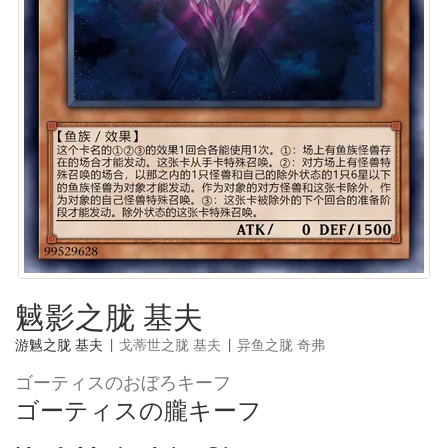
魊影之胧 基夫
游魊之胧 基夫
|
戈蒂世之胧 基夫
|
异鱼之胧 奇弗
ゴーティスのおぼろキーフ
ゴーティスの朧キーフ