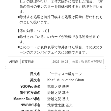
し』の処理を行い、２体の除外に成功した場合、『対
象の自分のモンスターを特殊召喚する』処理を行いま
す。
除外する処理と特殊召喚する処理は同時に行われたも
のとして扱います。
【③の効果について】
除外されているこのカードが発動できる誘発効果で
す。
このカードが表側表示で除外された場合、その次のタ
ーンのスタンバイフェイズに発動できます。
AI翻译
百度翻译
2023-10-28
来源：数据库补充说明
日文名
ゴーティスの朧キーフ
英文名
Keaf, Murk of the Ghoti
YGOPro译名
魊影之胧 基夫
简中官方译名
游魊之胧 基夫
Master Duel译名
游魊之胧 基夫
NWBBS译名
戈蒂世之胧 基夫