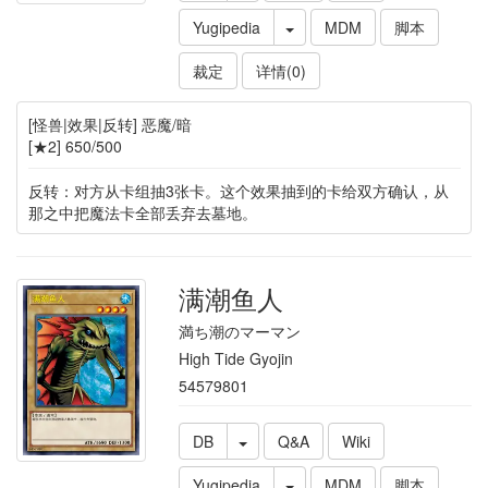
Yugipedia
MDM
脚本
裁定
详情(0)
[怪兽|效果|反转] 恶魔/暗
[★2] 650/500
反转：对方从卡组抽3张卡。这个效果抽到的卡给双方确认，从
那之中把魔法卡全部丢弃去墓地。
满潮鱼人
満ち潮のマーマン
High Tide Gyojin
54579801
DB
Q&A
Wiki
Yugipedia
MDM
脚本