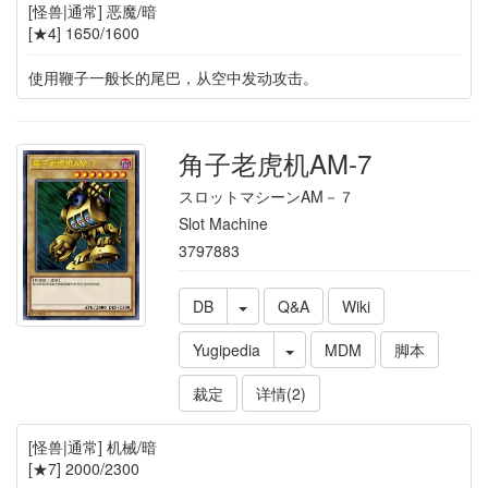
[怪兽|通常] 恶魔/暗
[★4] 1650/1600
使用鞭子一般长的尾巴，从空中发动攻击。
角子老虎机AM-7
スロットマシーンAM－７
Slot Machine
3797883
DB
Q&A
Wiki
Yugipedia
MDM
脚本
裁定
详情(2)
[怪兽|通常] 机械/暗
[★7] 2000/2300