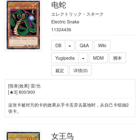
电蛇
エレクトリック・スネーク
Electric Snake
11324436
DB
Q&A
Wiki
Yugipedia
MDM
脚本
裁定
详情(0)
[怪兽|效果] 雷/光
[★3] 800/900
这张卡被对方的卡的效果从手卡丢弃去墓地时，从自己卡组抽2
张卡。
女王鸟