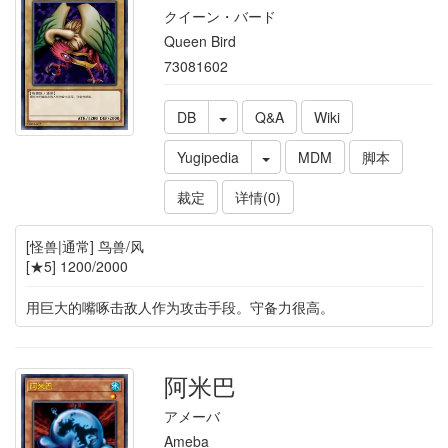
クイーン・バード
Queen Bird
73081602
DB
Q&A
Wiki
Yugipedia
MDM
脚本
裁定
详情(0)
[怪兽|通常] 鸟兽/风
[★5] 1200/2000
用巨大的嘴啄击敌人作为攻击手段。守备力很高。
阿米巴
アメーバ
Ameba