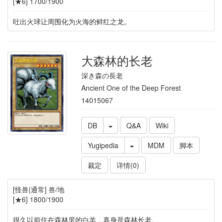
[★6] 1700/1900
吐出火球让周围化为火海的鲜红之龙。
大森林的长老
深き森の長老
Ancient One of the Deep Forest
14015067
DB
Q&A
Wiki
Yugipedia
MDM
脚本
裁定
详情(0)
[怪兽|通常] 兽/地
[★6] 1800/1900
很久以前住在森林里的白羊，真身是森林长老。