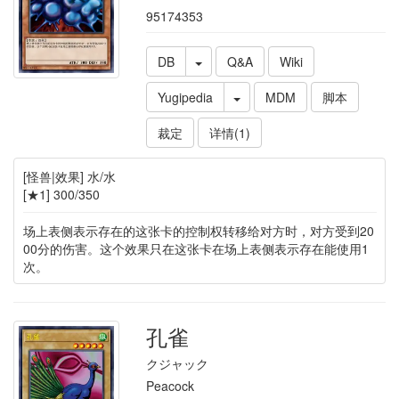
95174353
DB
Q&A
Wiki
Yugipedia
MDM
脚本
裁定
详情(1)
[怪兽|效果] 水/水
[★1] 300/350
场上表侧表示存在的这张卡的控制权转移给对方时，对方受到20
00分的伤害。这个效果只在这张卡在场上表侧表示存在能使用1
次。
孔雀
クジャック
Peacock