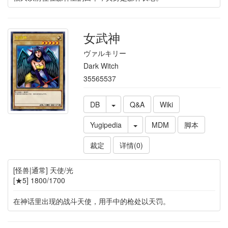
女武神
ヴァルキリー
Dark Witch
35565537
DB
Q&A
Wiki
Yugipedia
MDM
脚本
裁定
详情(0)
[怪兽|通常] 天使/光
[★5] 1800/1700
在神话里出现的战斗天使，用手中的枪处以天罚。