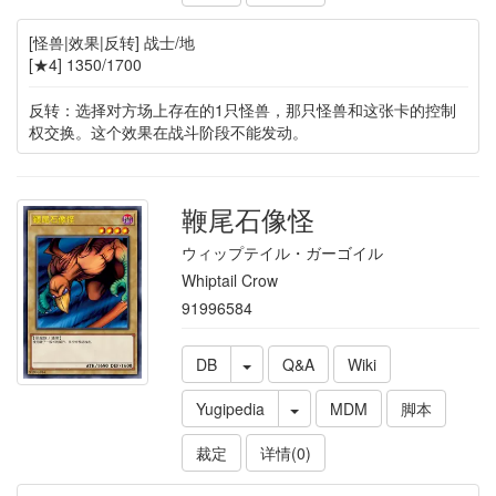
[怪兽|效果|反转] 战士/地
[★4] 1350/1700
反转：选择对方场上存在的1只怪兽，那只怪兽和这张卡的控制
权交换。这个效果在战斗阶段不能发动。
鞭尾石像怪
ウィップテイル・ガーゴイル
Whiptail Crow
91996584
DB
Q&A
Wiki
Yugipedia
MDM
脚本
裁定
详情(0)