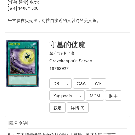
[怪兽|通常] 水/水
[★4] 1400/1500
平常躲在贝壳里，对擅自接近的人射箭的美人鱼。
守墓的使魔
墓守の使い魔
Gravekeeper's Servant
16762927
DB
Q&A
Wiki
Yugipedia
MDM
脚本
裁定
详情(3)
[魔法|永续]
对方若不把卡组最上面的1张卡送去墓地，则不能攻击宣言。