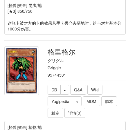
[怪兽|效果] 昆虫/地
[★3] 850/750
这张卡被对方的卡的效果从手卡丢弃去墓地时，给与对方基本分
1000分伤害。
格里格尔
グリグル
Griggle
95744531
DB
Q&A
Wiki
Yugipedia
MDM
脚本
裁定
详情(0)
[怪兽|效果] 植物/地