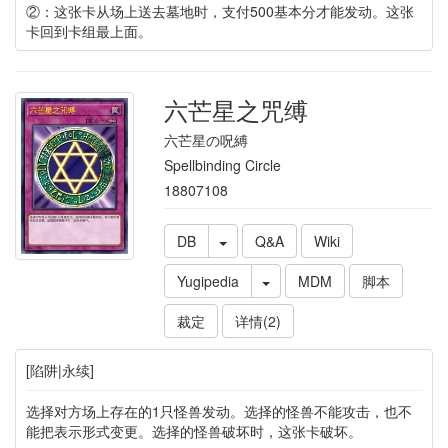
②：这张卡从场上送去墓地时，支付500基本分才能发动。这张
卡回到卡组最上面。
六芒星之咒缚
六芒星の呪縛
Spellbinding Circle
18807108
DB
Q&A
Wiki
Yugipedia
MDM
脚本
裁定
详情(2)
[陷阱|永续]
选择对方场上存在的1只怪兽发动。选择的怪兽不能攻击，也不
能把表示形式变更。选择的怪兽破坏时，这张卡破坏。