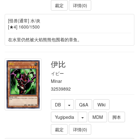
裁定
详情(0)
[怪兽|通常] 水/炎
[★4] 1600/1500
在水里仍然被火焰熊熊包围着的章鱼。
伊比
イビー
Minar
32539892
DB
Q&A
Wiki
Yugipedia
MDM
脚本
裁定
详情(0)