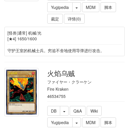
Yugipedia
MDM
脚本
裁定
详情(0)
[怪兽|通常] 机械/光
[★4] 1650/1600
守护王室的机械士兵。穷追不舍地使用导弹进行攻击。
火焰乌贼
ファイヤー・クラーケン
Fire Kraken
46534755
DB
Q&A
Wiki
Yugipedia
MDM
脚本