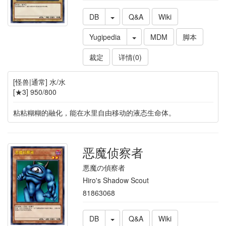
DB
Q&A
Wiki
Yugipedia
MDM
脚本
裁定
详情(0)
[怪兽|通常] 水/水
[★3] 950/800
粘粘糊糊的融化，能在水里自由移动的液态生命体。
恶魔侦察者
悪魔の偵察者
Hiro's Shadow Scout
81863068
DB
Q&A
Wiki