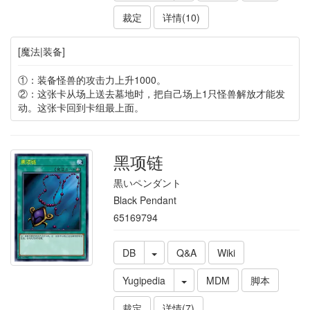
裁定
详情(10)
[魔法|装备]
①：装备怪兽的攻击力上升1000。
②：这张卡从场上送去墓地时，把自己场上1只怪兽解放才能发
动。这张卡回到卡组最上面。
黑项链
黒いペンダント
Black Pendant
65169794
DB
Q&A
Wiki
Yugipedia
MDM
脚本
裁定
详情(7)