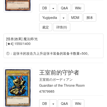
DB
Q&A
Wiki
Yugipedia
MDM
脚本
裁定
详情(0)
[怪兽|效果] 魔法师/光
[★4] 1550/1400
①：这张卡的攻击力上升这张卡装备的装备卡数量×500。
王室前的守护者
王室前のガーディアン
Guardian of the Throne Room
47879985
DB
Q&A
Wiki