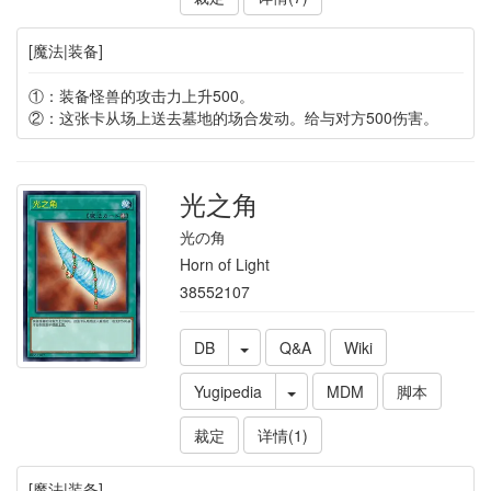
[魔法|装备]
①：装备怪兽的攻击力上升500。
②：这张卡从场上送去墓地的场合发动。给与对方500伤害。
光之角
光の角
Horn of Light
38552107
DB
Q&A
Wiki
Yugipedia
MDM
脚本
裁定
详情(1)
[魔法|装备]