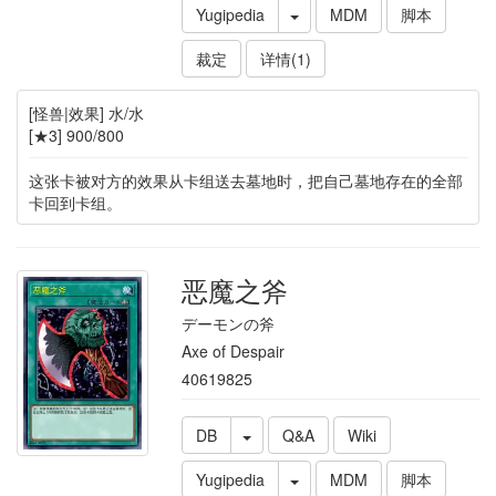
Yugipedia
MDM
脚本
裁定
详情(1)
[怪兽|效果] 水/水
[★3] 900/800
这张卡被对方的效果从卡组送去墓地时，把自己墓地存在的全部
卡回到卡组。
恶魔之斧
デーモンの斧
Axe of Despair
40619825
DB
Q&A
Wiki
Yugipedia
MDM
脚本