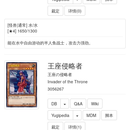
裁定
详情(0)
[怪兽|通常] 水/水
[★4] 1650/1300
能在水中自由游动的半人鱼战士，攻击力强劲。
王座侵略者
王座の侵略者
Invader of the Throne
3056267
DB
Q&A
Wiki
Yugipedia
MDM
脚本
裁定
详情(1)