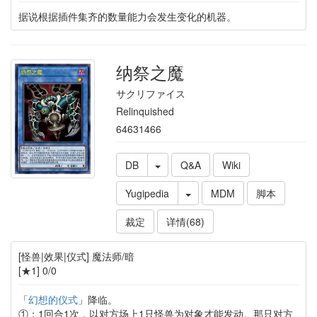
据说根据插件集齐的数量能力会发生变化的机器。
纳祭之魔
サクリファイス
Relinquished
64631466
DB
Q&A
Wiki
Yugipedia
MDM
脚本
裁定
详情(68)
[怪兽|效果|仪式] 魔法师/暗
[★1] 0/0
「
幻想的仪式
」降临。
①：1回合1次，以对方场上1只怪兽为对象才能发动。那只对方