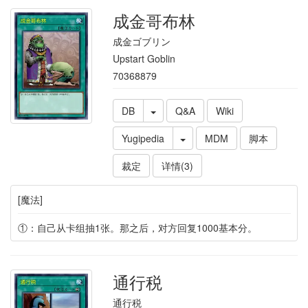
成金哥布林
成金ゴブリン
Upstart Goblin
70368879
DB
Q&A
Wiki
Yugipedia
MDM
脚本
裁定
详情(3)
[魔法]
①：自己从卡组抽1张。那之后，对方回复1000基本分。
通行税
通行税