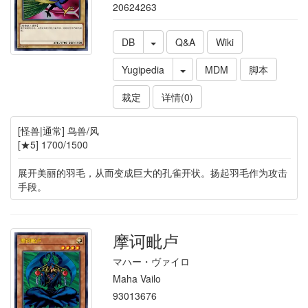
20624263
DB
Q&A
Wiki
Yugipedia
MDM
脚本
裁定
详情(0)
[怪兽|通常] 鸟兽/风
[★5] 1700/1500
展开美丽的羽毛，从而变成巨大的孔雀开状。扬起羽毛作为攻击
手段。
摩诃毗卢
マハー・ヴァイロ
Maha Vailo
93013676