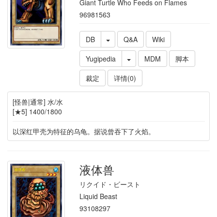
Giant Turtle Who Feeds on Flames
96981563
DB
Q&A
Wiki
Yugipedia
MDM
脚本
裁定
详情(0)
[怪兽|通常] 水/水
[★5] 1400/1800
以深红甲壳为特征的乌龟。据说曾吞下了火焰。
液体兽
リクイド・ビースト
Liquid Beast
93108297