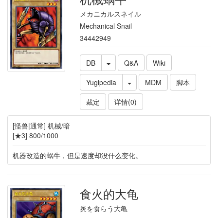
メカニカルスネイル
Mechanical Snail
34442949
DB
Q&A
Wiki
Yugipedia
MDM
脚本
裁定
详情(0)
[怪兽|通常] 机械/暗
[★3] 800/1000
机器改造的蜗牛，但是速度却没什么变化。
食火的大龟
炎を食らう大亀