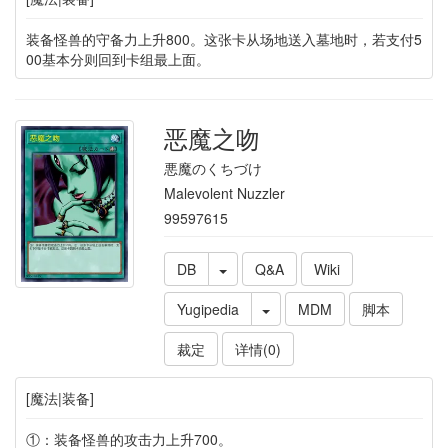
装备怪兽的守备力上升800。这张卡从场地送入墓地时，若支付5
00基本分则回到卡组最上面。
恶魔之吻
悪魔のくちづけ
Malevolent Nuzzler
99597615
DB
Q&A
Wiki
Yugipedia
MDM
脚本
裁定
详情(0)
[魔法|装备]
①：装备怪兽的攻击力上升700。