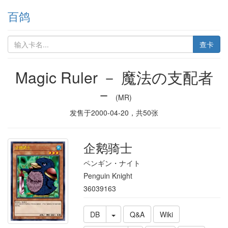
百鸽
查卡
Magic Ruler － 魔法の支配者
－
(MR)
发售于
2000-04-20
，共
50
张
企鹅骑士
ペンギン・ナイト
Penguin Knight
36039163
DB
Q&A
Wiki