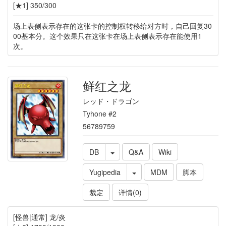
[★1] 350/300
场上表侧表示存在的这张卡的控制权转移给对方时，自己回复30
00基本分。这个效果只在这张卡在场上表侧表示存在能使用1
次。
鲜红之龙
レッド・ドラゴン
Tyhone #2
56789759
DB
Q&A
Wiki
Yugipedia
MDM
脚本
裁定
详情(0)
[怪兽|通常] 龙/炎