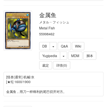
金属鱼
メタル・フィッシュ
Metal Fish
55998462
DB
Q&A
Wiki
Yugipedia
MDM
脚本
裁定
详情(0)
[怪兽|通常] 机械/水
[★5] 1600/1900
金属鱼，用刀一样锋利的尾巴切开对方。