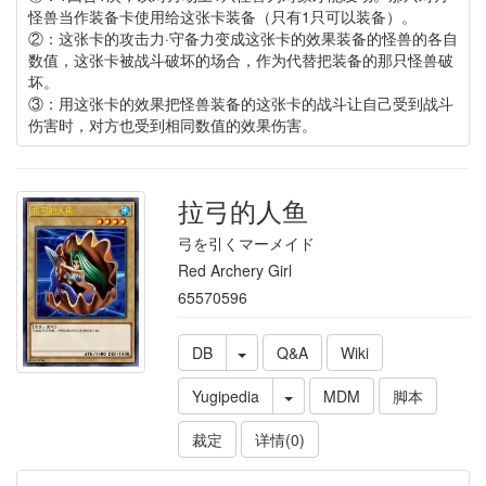
怪兽当作装备卡使用给这张卡装备（只有1只可以装备）。
②：这张卡的攻击力·守备力变成这张卡的效果装备的怪兽的各自
数值，这张卡被战斗破坏的场合，作为代替把装备的那只怪兽破
坏。
③：用这张卡的效果把怪兽装备的这张卡的战斗让自己受到战斗
伤害时，对方也受到相同数值的效果伤害。
拉弓的人鱼
弓を引くマーメイド
Red Archery Girl
65570596
DB
Q&A
Wiki
Yugipedia
MDM
脚本
裁定
详情(0)