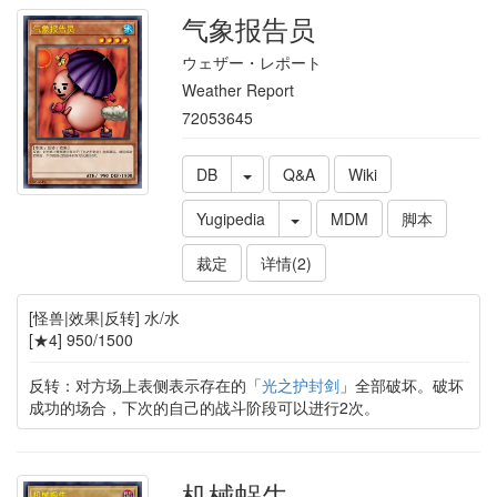
气象报告员
ウェザー・レポート
Weather Report
72053645
DB
Q&A
Wiki
Yugipedia
MDM
脚本
裁定
详情(2)
[怪兽|效果|反转] 水/水
[★4] 950/1500
反转：对方场上表侧表示存在的「
光之护封剑
」全部破坏。破坏
成功的场合，下次的自己的战斗阶段可以进行2次。
机械蜗牛