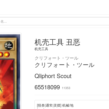
机壳工具 丑恶
机壳工具
クリフォート・ツール
クリフォート・ツール
Qliphort Scout
65518099
11353
[怪兽|通常|灵摆] 机械/地