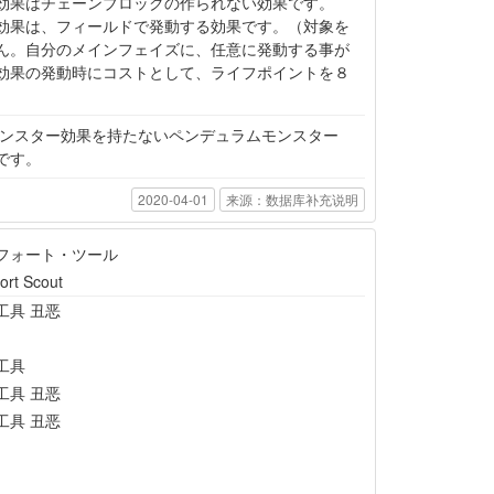
効果はチェーンブロックの作られない効果です。
効果は、フィールドで発動する効果です。（対象を
ん。自分のメインフェイズに、任意に発動する事が
効果の発動時にコストとして、ライフポイントを８
ンスター効果を持たないペンデュラムモンスター
です。
2020-04-01
来源：数据库补充说明
フォート・ツール
ort Scout
工具 丑恶
工具
工具 丑恶
工具 丑恶