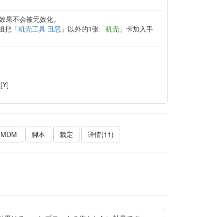
效果不会被无效化。
组把「
机壳工具 丑恶
」以外的1张「
机壳
」卡加入手
[Y]
MDM
脚本
裁定
详情(11)