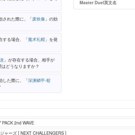
Master Duel英文名
動された際に、「
废铁像
」の効
在する場合、「
魔术礼帽
」を発
龙
」が存在する場合、相手が
理はどうなりますか？
動した際に、「
深渊鳞甲-蛟
？
Y PACK 2nd WAVE
ズ [ NEXT CHALLENGERS ]