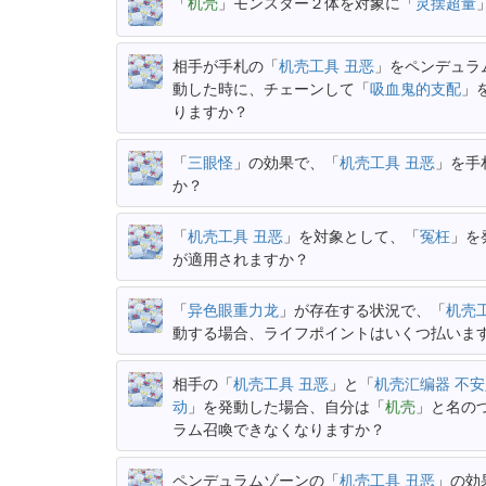
「
机壳
」モンスター２体を対象に「
灵摆超量
相手が手札の「
机壳工具 丑恶
」をペンデュラ
動した時に、チェーンして「
吸血鬼的支配
」
りますか？
「
三眼怪
」の効果で、「
机壳工具 丑恶
」を手
か？
「
机壳工具 丑恶
」を対象として、「
冤枉
」を
が適用されますか？
「
异色眼重力龙
」が存在する状況で、「
机壳
動する場合、ライフポイントはいくつ払いま
相手の「
机壳工具 丑恶
」と「
机壳汇编器 不
动
」を発動した場合、自分は「
机壳
」と名の
ラム召喚できなくなりますか？
ペンデュラムゾーンの「
机壳工具 丑恶
」の効