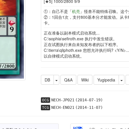
[★5] 1000/2800 9/9
①：自己不是「
机壳
」怪兽不能特殊召唤。这个
②：1回合1次，支付800基本分才能发动。从卡
卡。
正在准备以副本模式启动系统...
C:\sophia\sefiroth.exe 执行中发生错误。
正在试图执行来自未知发布者的以下程序。
C:\tierra\qliphoth.exe 您想允许执行吗? <Y/N>...
以自律模式启动系统。
DB
Q&A
Wiki
Yugipedia
NECH-JP021
(2014-07-19)
OCG
NECH-EN021
(2014-11-07)
TCG