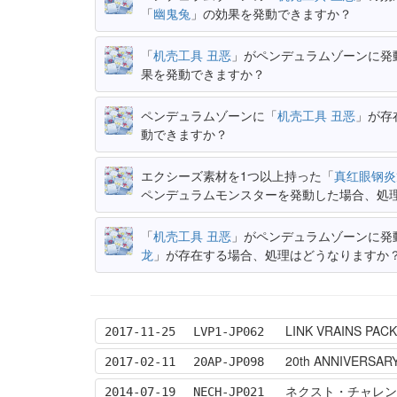
「
幽鬼兔
」の効果を発動できますか？
「
机壳工具 丑恶
」がペンデュラムゾーンに発
果を発動できますか？
ペンデュラムゾーンに「
机壳工具 丑恶
」が存
動できますか？
エクシーズ素材を1つ以上持った「
真红眼钢炎
ペンデュラムモンスターを発動した場合、処
「
机壳工具 丑恶
」がペンデュラムゾーンに発
龙
」が存在する場合、処理はどうなりますか
LINK VRAINS PACK
2017-11-25
LVP1-JP062
20th ANNIVERSAR
2017-02-11
20AP-JP098
ネクスト・チャレンジャー
2014-07-19
NECH-JP021