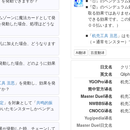
」を発動できますか？
『①』のペンデュラム
『②』のペンデュラム
取る効果ではありませ
ムゾーンに魔法カードとして発
できる効果です。この
を発動した場合、処理はどうな
００払います。）
「
机壳工具 丑恶
」はモ
（＝通常モンスター）
札に加えた場合、どうなります
AI翻译
百度翻译
発動した場合、どのように効果
日文名
クリ
英文名
Qliph
YGOPro译名
机壳
工具 丑恶
」を発動し、効果を発
すか？
简中官方译名
Master Duel译名
机壳
安定
」を対象として「
共鸣的振
NWBBS译名
机壳
ついたモンスターしかペンデュ
CNOCG译名
机壳
Yugipedia译名
Master Duel日文名
果が発動した時、チェーンして