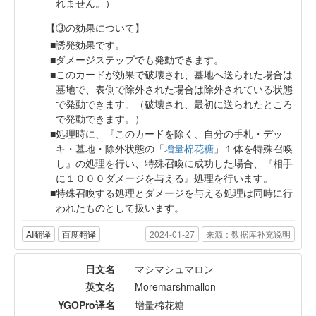
れません。）
【③の効果について】
誘発効果です。
ダメージステップでも発動できます。
このカードが効果で破壊され、墓地へ送られた場合は
墓地で、表側で除外された場合は除外されている状態
で発動できます。（破壊され、最初に送られたところ
で発動できます。）
処理時に、『このカードを除く、自分の手札・デッ
キ・墓地・除外状態の「
增量棉花糖
」１体を特殊召喚
し』の処理を行い、特殊召喚に成功した場合、『相手
に１０００ダメージを与える』処理を行います。
特殊召喚する処理とダメージを与える処理は同時に行
われたものとして扱います。
AI翻译
百度翻译
2024-01-27
来源：数据库补充说明
日文名
マシマシュマロン
英文名
Moremarshmallon
YGOPro译名
增量棉花糖