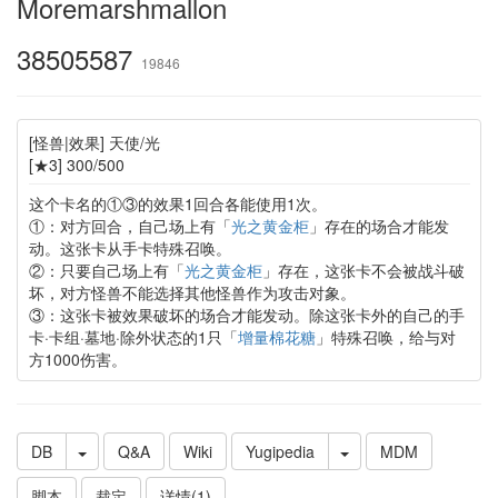
Moremarshmallon
38505587
19846
[怪兽|效果] 天使/光
[★3] 300/500
这个卡名的①③的效果1回合各能使用1次。
①：对方回合，自己场上有「
光之黄金柜
」存在的场合才能发
动。这张卡从手卡特殊召唤。
②：只要自己场上有「
光之黄金柜
」存在，这张卡不会被战斗破
坏，对方怪兽不能选择其他怪兽作为攻击对象。
③：这张卡被效果破坏的场合才能发动。除这张卡外的自己的手
卡·卡组·墓地·除外状态的1只「
增量棉花糖
」特殊召唤，给与对
方1000伤害。
DB
Q&A
Wiki
Yugipedia
MDM
脚本
裁定
详情(1)